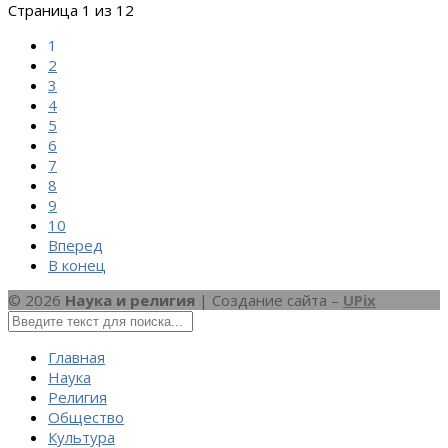
Страница 1 из 12
1
2
3
4
5
6
7
8
9
10
Вперед
В конец
© 2026
Наука и религия
| Создание сайта –
UPix
Главная
Наука
Религия
Общество
Культура