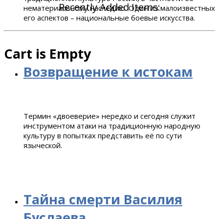
Recently Added Items:
нематериальному наследию. Один из малоизвестных
его аспектов – национальные боевые искусства.
Cart is Empty
Возвращение к истокам
Термин «двоеверие» нередко и сегодня служит
инструментом атаки на традиционную народную
культуру в попытках представить её по сути
языческой.
Тайна смерти Василия
Буслаева