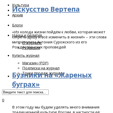
Культура
Искусство Вертепа
Архив
Блоги
«Из холода жизни пойдём к любви, которая может
Наука и религия
согреть душу и всё изменить в жизни!» – эти слова
митрополита Антония Сурожского из его
О журнале
Рождественских проповедей
Редакция
Купить журнал
Магазин (PDF)
Подписка на журнал
Бузники на «Жареных
Точки продаж журнала
буграх»
0
В этом году мы будем уделять много внимания
традиционной культуре России, в частности её