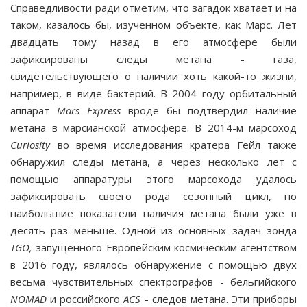
Справедливости ради отметим, что загадок хватает и на
таком, казалось бы, изученном объекте, как Марс. Лет
двадцать тому назад в его атмосфере были
зафиксированы следы метана - газа,
свидетельствующего о наличии хоть какой-то жизни,
например, в виде бактерий. В 2004 году орбитальный
аппарат
Mars
Express
вроде бы подтвердил на­личие
метана в марсианской атмосфере. В 2014-м марсоход
Curiosity
во время исследования кратера Гейл также
обна­ружил следы метана, а через несколько лет с
помощью аппа­ратуры этого марсохода удалось
зафиксировать своего рода сезонный цикл, но
наибольшие показатели наличия метана были уже в
десять раз меньше. Одной из основных задач зон­да
TGO
,
запущенного Европейским космическим агентством
в 2016 году, являлось обнаружение с помощью двух
весьма чувствительных спектрографов - бельгийского
NOMAD
и российского
ACS
- следов метана. Эти приборы