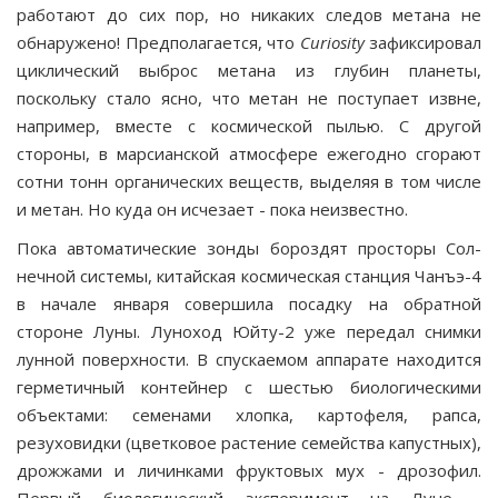
работают до сих пор, но никаких следов метана не
обнаружено! Пред­полагается, что
Curiosity
зафиксировал
циклический выброс метана из глубин планеты,
поскольку стало ясно, что метан не поступает извне,
например, вместе с космической пылью. С другой
стороны, в марсианской атмосфере ежегодно сго­рают
сотни тонн органических веществ, выделяя в том числе
и метан. Но куда он исчезает - пока неизвестно.
Пока автоматические зонды бороздят просторы Сол­
нечной системы, китайская космическая станция Чанъэ-4
в начале января совершила посадку на обратной
стороне Луны. Луноход Юйту-2 уже передал снимки
лунной по­верхности. В спускаемом аппарате находится
герметич­ный контейнер с шестью биологическими
объектами: семенами хлопка, картофеля, рапса,
резуховидки (цвет­ковое растение семейства капустных),
дрожжами и ли­чинками фруктовых мух - дрозофил.