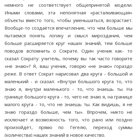
немного не соответствует общепринятой модели.
Иными словами, эта непонятная «расталкивающая»
объекты вместо того, чтобы умень­шаться, возрастает.
Вообще-то создаётся впечатление, что чем больше мы
пытаемся понять логику и смысл миро­здания, чем
больше расширяется круг наших знаний, тем больше
поводов вспомнить о Сократе. Один ученик как- то
сказал Сократу: учитель, почему вы так часто говорите
«не знаю»? Я, ваш ученик, говорю «не знаю» гораздо
реже. В ответ Сократ нарисовал два круга - большой и
малень­кий - и сказал: «Внутри большого круга то, что
знаю я, вну­три маленького - то, что знаешь ты. На
границе большого круга - то, чего не знаю я, на границе
малого круга - то, что не знаешь ты. Как видишь, я не
знаю гораздо больше, чем ты». Впрочем, никто не
исключает и возможность того, что рано или поздно
произойдёт, прямо по Гегелю, переход суммы
(количества) наших знаний в новое качество.