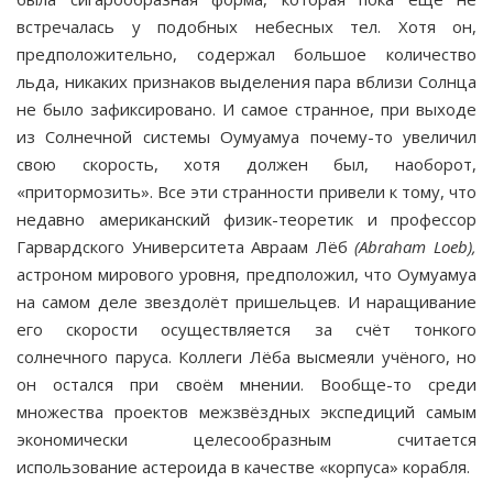
встречалась у подобных небесных тел. Хотя он,
предположительно, содержал большое количество
льда, никаких признаков выделения пара вблизи Солнца
не было зафиксировано. И самое странное, при выходе
из Солнечной системы Оумуамуа почему-то увеличил
свою скорость, хотя дол­жен был, наоборот,
«притормозить». Все эти странности привели к тому, что
недавно американский физик-тео­ретик и профессор
Гарвардского Университета Авраам Лёб
(
Abraham
Loeb
),
астроном мирового уровня, предпо­ложил, что Оумуамуа
на самом деле звездолёт пришель­цев. И наращивание
его скорости осуществляется за счёт тонкого
солнечного паруса. Коллеги Лёба высмеяли учё­ного, но
он остался при своём мнении. Вообще-то среди
множества проектов межзвёздных экспедиций самым
экономически целесообразным считается
использование астероида в качестве «корпуса» корабля.