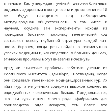
в геноме. Как утверждает учёный, девочки-близнецы
роди­лись здоровыми в конце осени и до исполнения 18
лет будут находиться под наблюдением.
Международная обществен­ность, в том числе и
научная, осудила эти эксперименты исходя из
принципов биоэтики, поскольку генетический код
составляет основу глубинной структуры каждой лич­
ности. Впрочем, когда речь пойдёт о сиюминутных
успехах медицины и, как следствие, о больших деньгах,
этические проблемы могут внезапно исчезнуть.
Вряд ли этические проблемы заботили учёных из
Рослинского института (Эдинбург, Шотландия), ког­да
они создавали генетически модифицированных кур. Их
яйца (кур, а не учёных) содержат высокое количество
определённых человеческих белков. Предполагается,
что эти куры станут своего рода «фабриками» для
производ­ства ряда лекарств, тем более что