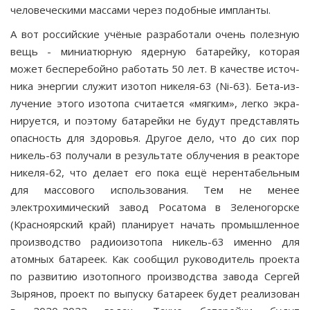
человеческими массами через подобные импланты.
А вот российские учёные разработали очень полез­ную
вещь - миниатюрную ядерную батарейку, которая
может бесперебойно работать 50 лет. В качестве источ­
ника энергии служит изотоп никеля-63 (Ni-63). Бета-из­
лучение этого изотопа считается «мягким», легко экра­
нируется, и поэтому батарейки не будут представлять
опасность для здоровья. Другое дело, что до сих пор
никель-63 получали в результате облучения в реакторе
никеля-62, что делает его пока ещё нерентабельным
для массового использования. Тем не менее
электрохими­ческий завод Росатома в Зеленогорске
(Красноярский край) планирует начать промышленное
производство радиоизотопа никель-63 именно для
атомных батареек. Как сообщил руководитель проекта
по развитию изо­топного производства завода Сергей
Зырянов, проект по выпуску батареек будет реализован