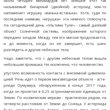
около четырёх миллиардов лет. Внешне этот так
называемый бинарный (двойной) астероид чем-то
напоминает игруш­ку «ванька-встанька». Хотя, судя по
последним снимкам, «игрушка» эта немного сплюснута.
На сегодняшний день «Ультима Туле» - самый далёкий
объект Солнечной си­стемы, изображение которого
передано зондом. Между тем его миссия продолжается,
и до момента, когда он её завершит, есть шанс
разглядеть и другие небесные тела.
Надо заметить, что с другим небесным телом вышла
небольшая промашка. Не исключено, что человечество
упустило возможность контакта с внеземной цивилиза­
цией. Речь идёт о первом межзвёздном объекте - асте­
роиде Оумуамуа, обнаруженном в конце 2017 года,
когда он пролетал в 0,25 астрономических единицах от
Земли. По космическим меркам - практически рядом, на
чет­верти расстояния от Земли до Солнца. У астероида
была сигарообразная форма, которая пока ещё не