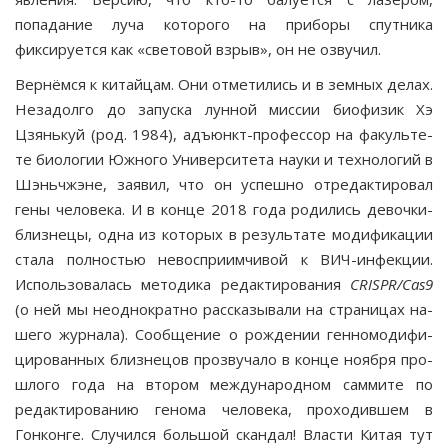
попадание луча которого на приборы спутника
фиксируется как «световой взрыв», он не озвучил.
Вернёмся к китайцам. Они отметились и в земных делах.
Незадолго до запуска лунной миссии биофизик Хэ
Цзянькуй (род. 1984), адъюнкт-профессор на факульте­
те биологии Южного Университета науки и технологий в
Шэньчжэне, заявил, что он успешно отредактировал
гены человека. И в конце 2018 года родились девочки-
близнецы, одна из которых в результате модификации
стала полностью невосприимчивой к ВИЧ-инфекции.
Использовалась методика редактирования
CRISPR
/
Cas
9
(о ней мы неоднократно рассказывали на страницах на­
шего журнала). Сообщение о рождении генномодифи-
цированных близнецов прозвучало в конце ноября про­
шлого года на втором международном саммите по
редак­тированию генома человека, проходившем в
Гонконге. Случился большой скандал! Власти Китая тут