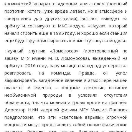
космиче­ский аппарат с ядерным двигателем (военный
прототип, кстати, уже вроде летает, но в атмосфере и
совершенно для других целей), вот-вот выведут на
орбиту и состыку­ют с МКС модуль «Наука», который
начали строить ещё в 1995 году, и хорошо если станция
ещё будет функцио­нировать к моменту запуска модуля...
Научный спутник «Ломоносов» (изготовленный по
заказу МГУ имени М. В. Ломоносова), выведенный на
орбиту в 2016 году, пару месяцев назад вдруг перестал
реагировать на команды. Правда, он успел
зафиксировать загадочное явление в атмосфере нашей
планеты. А имен­но - мощные световые вспышки
необъяснимой природы в условиях отсутствия
облачности, так что молнии и гро­зы вроде ни при чём.
Директор НИИ ядерной физики МГУ Михаил Панасюк
предположил, что эти «световые взрывы» огромной
мощности могут представлять собой новые физические
явления. Версию, что кто-то балуется с лазером,