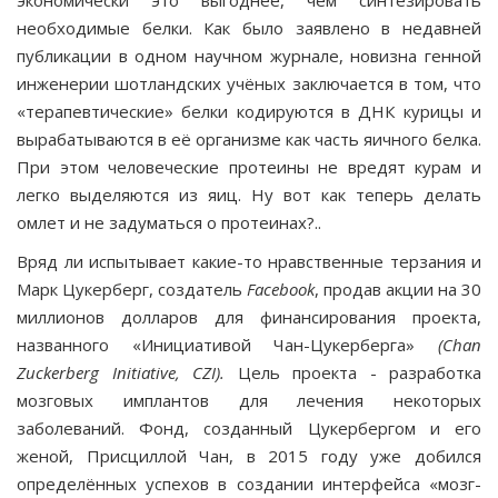
экономически это вы­годнее, чем синтезировать
необходимые белки. Как было заявлено в недавней
публикации в одном научном жур­нале, новизна генной
инженерии шотландских учёных за­ключается в том, что
«терапевтические» белки кодируют­ся в ДНК курицы и
вырабатываются в её организме как часть яичного белка.
При этом человеческие протеины не вредят курам и
легко выделяются из яиц. Ну вот как теперь делать
омлет и не задуматься о протеинах?..
Вряд ли испытывает какие-то нравственные терза­ния и
Марк Цукерберг, создатель
Facebook
, продав акции на 30
миллионов долларов для финансирования проек­та,
названного «Инициативой Чан-Цукерберга»
(
Chan
Zuckerberg
Initiative
,
CZI
).
Цель проекта - разработка
мозго­вых имплантов для лечения некоторых
заболеваний. Фонд, созданный Цукербергом и его
женой, Присциллой Чан, в 2015 году уже добился
определённых успехов в создании интерфейса «мозг-