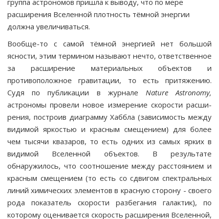
группа астрономов пришла к выводу, что по мере
расширения Вселенной плотность тёмной энергии
должна увеличиваться.
Вообще-то с самой тёмной энергией нет большой
ясности, этим термином на­зывают нечто, ответственное
за расширение материальных объектов и
противоположное гравитации, то есть притя­жению.
Судя по публикации в журнале
Nature
Astronomy
,
астрономы провели новое измерение скорости расши­
рения, построив диаграмму Хаббла (зависимость между
видимой яркостью и красным смещением) для более
чем тысячи квазаров, то есть одних из самых ярких в
видимой Вселенной объектов. В результате
обнаружилось, что со­отношение между расстоянием и
красным смещением (то есть со сдвигом спектральных
линий химических эле­ментов в красную сторону - своего
рода показатель ско­рости разбегания галактик), по
которому оценивается ско­рость расширения Вселенной,