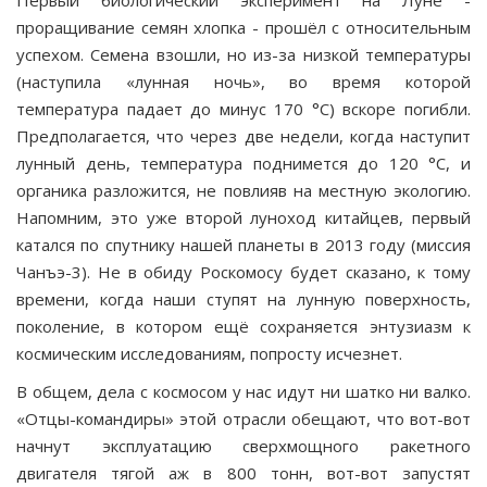
Первый биологиче­ский эксперимент на Луне -
проращивание семян хлоп­ка - прошёл с относительным
успехом. Семена взошли, но из-за низкой температуры
(наступила «лунная ночь», во время которой
температура падает до минус 170 °С) вскоре погибли.
Предполагается, что через две недели, когда наступит
лунный день, температура поднимется до 120 °С, и
органика разложится, не повлияв на местную экологию.
Напомним, это уже второй луноход китайцев, первый
катался по спутнику нашей планеты в 2013 году (миссия
Чанъэ-3). Не в обиду Роскомосу будет сказано, к тому
времени, когда наши ступят на лунную поверх­ность,
поколение, в котором ещё сохраняется энтузиазм к
космическим исследованиям, попросту исчезнет.
В общем, дела с космосом у нас идут ни шатко ни валко.
«Отцы-командиры» этой отрасли обещают, что вот-вот
начнут эксплуатацию сверхмощного ракетного
двигателя тягой аж в 800 тонн, вот-вот запустят