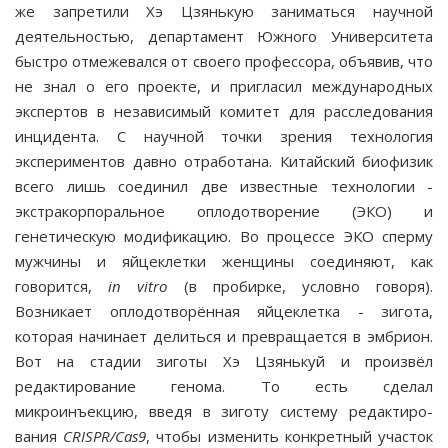
же запре­тили Хэ Цзянькую заниматься научной
деятельностью, департамент Южного Университета
быстро отмежевался от своего профессора, объявив, что
не знал о его проекте, и пригласил международных
экспертов в независимый комитет для расследования
инцидента. С научной точ­ки зрения технология
экспериментов давно отработана. Китайский биофизик
всего лишь соединил две извест­ные технологии -
экстракорпоральное оплодотворение (ЭКО) и
генетическую модификацию. Во процессе ЭКО сперму
мужчины и яйцеклетки женщины соединяют, как
говорится,
in
vitro
(в пробирке, условно говоря).
Возникает оплодотворённая яйцеклетка - зигота,
которая начинает делиться и превращается в эмбрион.
Вот на стадии зиготы Хэ Цзянькуй и произвёл
редактирование генома. То есть сделал
микроинъекцию, введя в зиготу систему редактиро­
вания
CRISPR
/
Cas
9
, чтобы изменить конкретный участок