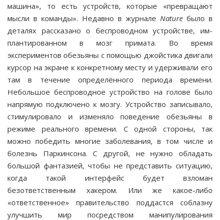
машина», то есть устройств, которые «превращают
мысли в команды». Недавно в журнале
Nature
было в
деталях рассказано о беспроводном устройстве, им­
плантированном в мозг примата. Во время
экспериментов обезьяны с помощью джойстика двигали
курсор на экране к конкретному месту и удерживали его
там в течение опре­делённого периода времени.
Небольшое беспроводное устройство на голове было
напрямую подключено к мозгу. Устройство записывало,
стимулировало и изменяло по­ведение обезьяны в
режиме реального времени. С одной стороны, так
можно победить многие заболевания, в том числе и
болезнь Паркинсона. С другой, не нужно обладать
большой фантазией, чтобы не представить ситуацию,
когда такой интерфейс будет взломан
безответственным хакером. Или же какое-либо
«ответственное» правительство под­дастся соблазну
улучшить мир посредством манипулирова­ния