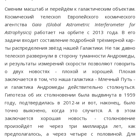
Сменим масштаб и перейдём к галактическим объ­ектам.
Космический телескоп Европейского космиче­ского
агентства
Gaia
(
Global
Astrometric
Interferometer
for
Astrophysics
)
работает на орбите с 2013 года. В его
задачи входит составление подробной трёхмерной кар­
ты распределения звёзд нашей Галактики. Не так давно
телескоп развернули в сторону туманности Андромеды,
и результаты измерений скорости позволяют говорить
о двух новостях - плохой и хорошей. Плохая
заключается в том, что наша галактика - Млечный Путь -
и галактика Андромеды действительно столкнуться.
Гипотеза об их столкновении была выдвинута в 1959
году, подтверди­лась в 2012-м и вот, наконец, было
точно выяснено, когда это случится. А в этом
заключается хорошая новость - столкновение
произойдёт не через три миллиарда лет, как
предполагалось, а через четыре с половиной. Для