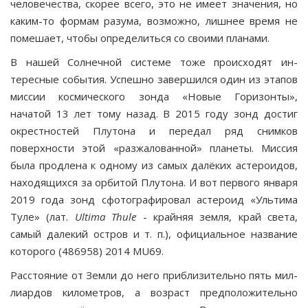
челове­чества, скорее всего, это не имеет значения, но
каким-то формам разума, возможно, лишнее время не
помешает, чтобы определиться со своими планами.
В нашей Солнечной системе тоже происходят ин­
тересные события. Успешно завершился один из этапов
миссии космического зонда «Новые Горизонты»,
начатой 13 лет тому назад. В 2015 году зонд достиг
окрестностей Плутона и передал ряд снимков
поверхности этой «раз­жалованной» планеты. Миссия
была продлена к одному из самых далёких астероидов,
находящихся за орбитой Плутона. И вот первого января
2019 года зонд сфотогра­фировал астероид «Ультима
Туле» (лат.
Ultima
Thule
- крайняя земля, край света,
самый далекий остров и т. п.), официальное название
которого (486958) 2014 MU69.
Расстояние от Земли до него приблизительно пять мил­
лиардов километров, а возраст предположительно