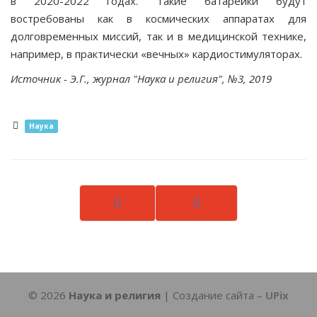
в 2020-2022 го­дах. Такие батарейки будут
востребованы как в космиче­ских аппаратах для
долговременных миссий, так и в ме­дицинской технике,
например, в практически «вечных» кардиостимуляторах.
Источник - Э.Г., журнал "Наука и религия", №3, 2019
Наука
Назад
Вперед
© 2026
Наука и религия
| Создание сайта –
UPix