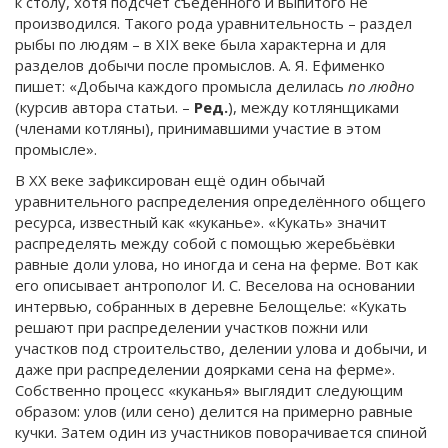
к столу, хотя подсчёт съеденного и выпитого не
производился. Такого рода уравнительность – раздел
рыбы по людям – в XIX веке была характерна и для
разделов добычи после промыслов. А. Я. Ефименко
пишет: «Добыча каждого промысла делилась
по людно
(курсив автора статьи. –
Ред.
), между котлянщиками
(членами котляны), принимавшими участие в этом
промысле».
В XX веке зафиксирован ещё один обычай
уравнительного распределения определённого общего
ресурса, известный как «куканье». «Кукать» значит
распределять между собой с помощью жеребьёвки
равные доли улова, но иногда и сена на ферме. Вот как
его описывает антрополог И. С. Веселова на основании
интервью, собранных в деревне Белощелье: «Кукать
решают при распределении участков пожни или
участков под строительство, делении улова и добычи, и
даже при распределении доярками сена на ферме».
Собственно процесс «куканья» выглядит следующим
образом: улов (или сено) делится на примерно равные
кучки. Затем один из участников поворачивается спиной