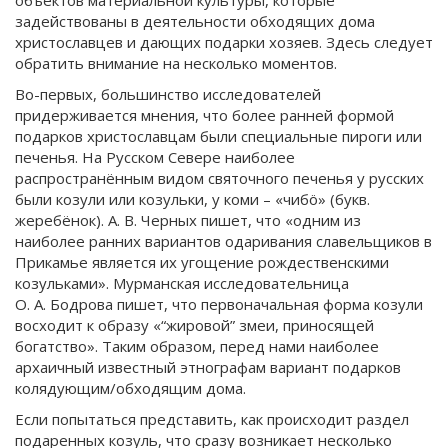
объектов материальной культуры, которые
задействованы в деятельности обходящих дома
христославцев и дающих подарки хозяев. Здесь следует
обратить внимание на несколько моментов.
Во-первых, большинство исследователей
придерживается мнения, что более ранней формой
подарков христославцам были специальные пироги или
печенья. На Русском Севере наиболее
распространённым видом святочного печенья у русских
были козули или козульки, у коми – «чибö» (букв.
жеребёнок). А. В. Черных пишет, что «одним из
наиболее ранних вариантов одаривания славельщиков в
Прикамье является их угощение рождественскими
козульками». Мурманская исследовательница
О. А. Бодрова пишет, что первоначальная форма козули
восходит к образу «“жировой” змеи, приносящей
богатство». Таким образом, перед нами наиболее
архаичный известный этнографам вариант подарков
колядующим/обходящим дома.
Если попытаться представить, как происходит раздел
подаренных козуль, что сразу возникает несколько