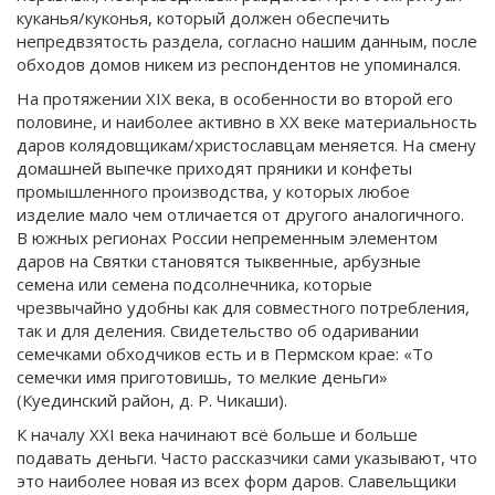
куканья/куконья, который должен обеспечить
непредвзятость раздела, согласно нашим данным, после
обходов домов никем из респондентов не упоминался.
На протяжении XIX века, в особенности во второй его
половине, и наиболее активно в XX веке материальность
даров колядовщикам/христославцам меняется. На смену
домашней выпечке приходят пряники и конфеты
промышленного производства, у которых любое
изделие мало чем отличается от другого аналогичного.
В южных регионах России непременным элементом
даров на Святки становятся тыквенные, арбузные
семена или семена подсолнечника, которые
чрезвычайно удобны как для совместного потребления,
так и для деления. Свидетельство об одаривании
семечками обходчиков есть и в Пермском крае: «То
семечки имя приготовишь, то мелкие деньги»
(Куединский район, д. Р. Чикаши).
К началу XXI века начинают всё больше и больше
подавать деньги. Часто рассказчики сами указывают, что
это наиболее новая из всех форм даров. Славельщики