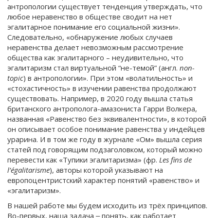
антропологии существует тенденция утверждать, что
любое неравенство в обществе сводит на нет
эгалитарное понимание его социальной жизни».
Следовательно, «обнаружение любых случаев
неравенства делает невозможным рассмотрение
общества как эгалитарного – неудивительно, что
эгалитаризм стал виртуальной “не-темой” (англ.
non
-
topic
) в антропологии». При этом «волатильность» и
«стохастичность» в изучении равенства продолжают
существовать. Например, в 2020 году вышла статья
британского антрополога-амазониста Гарри Волкера,
названная «Равенство без эквивалентности», в которой
он описывает особое понимание равенства у индейцев
урарина. И в том же году в журнале «Ом» вышла серия
статей под говорящим подзаголовком, который можно
перевести как «Тупики эгалитаризма» (фр.
Les fins de
l’égalitarisme
), авторы которой указывают на
европоцентристский характер понятий «равенство» и
«эгалитаризм».
В нашей работе мы будем исходить из трёх принципов.
Во-первых, наша задача ‒ понять, как работает