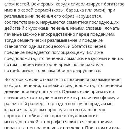
сложностей. Во-первых, козуля символизирует богатство
именно своей формой (козы, барашка или змеи), при
разламывании печенья его образ нарушается,
соответственно, нарушается семантика последующих
действий с кусочками печенья. Иными словами, ломать
печенье можно непосредственно перед поеданием,
тогда семантически разламывание и поедание
становятся одним процессом, и богатство через
поедание передаётся поглощающему. Если же
предположить, что печенья ломались на кусочки и лишь
потом – через некоторое время после раздела –
потреблялись, то логика обряда разрушается.
Во-вторых, если отказаться от варианта разламывания
каждого печенья, то можно предположить, что печенья
делили поровну поштучно. Однако, если принять во
внимание, что козули могли иметь различную форму и
различный размер, то раздел поштучно вряд ли мог
казаться разделом поровну и потенциально мог
порождать обиды, которые в трудах многих
исследователей этнографов являются следствиями
неравных, несправедливых разделов. При этом ритуал