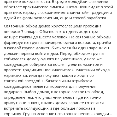
практике похода в гости. В среде молодёжи славление
обретает практические смыслы. Школьники видят в этой
практике, наряду с сохранением «принятой» традиции и
одной из форм развлечения, ещё и способ заработка.
Святочный обход домов христославцами проходит
вечером 7 января. Обычно в этот день ходят три-
четыре группы до шести человек. На святочные обходы
формируется группа примерно одного возраста, причём
в каждой группе должен быть хотя бы один парень: он
должен первым войти в дом. Перед обходом группа
собирается дома у одного из участников, у него же
колядующие собираются после – делить нажитое и
провести традиционное «чаепитие». Участники обхода
наряжаются, иногда покупают маски и ходят со
святочной звездой. Обязательным атрибутом
колядовщиков является корзинка для получения
подарков. Выбор домов, в которые состоится обход,
определён тем, что участники знают, где их точно
примут: они знают, в каких домах заранее готовятся
встречать колядующих и где больше положат в
корзинку. Группа исполняет святочные песни – колядки –