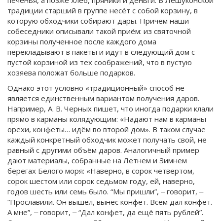
печенья, а позже хлеб, пряники и деньги. В Лешуконской
традиции старший в группе несёт с собой корзину, в
которую обходчики собирают дары. Причём наши
собеседники описывали такой приём: из святочной
корзины полученное после каждого дома
перекладывают в пакеты и идут в следующий дом с
пустой корзиной из тех соображений, что в пустую
хозяева положат больше подарков.
Однако этот условно «традиционный» способ не
является единственным вариантом получения даров.
Например, А. В. Черных пишет, что иногда подарки клали
прямо в карманы колядующим: «Надают нам в карманы
орехи, конфеты… идём во второй дом». В таком случае
каждый конкретный обходчик может получать свой, не
равный с другими объём даров. Аналогичный пример
дают материалы, собранные на Летнем и Зимнем
берегах Белого моря: «Наверно, в сорок четвертом,
сорок шестом или сорок седьмом году, ей, наверно,
годов шесть или семь было. “Мы пришли”, ‒ говорит, ‒
“Прославили. Он вышел, вынес конфет. Всем дал конфет.
А мне”, ‒ говорит, ‒ “Дал конфет, да ещё пять рублей”.