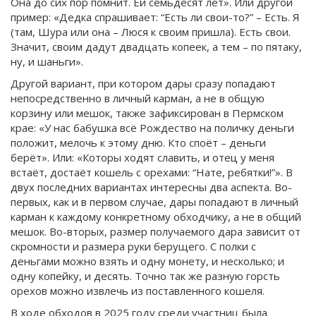
Она до сих пор помнит. Ей семьдесят лет». Или другой
пример: «Дедка спрашивает: “Есть ли свои-то?” – Есть. Я
(там, Шура или она – Люся к своим пришла). Есть свои.
Значит, своим дадут двадцать копеек, а тем – по пятаку,
ну, и шаньги».
Другой вариант, при котором дары сразу попадают
непосредственно в личный карман, а не в общую
корзину или мешок, также зафиксирован в Пермском
крае: «У нас бабушка всё Рождество на поличку деньги
положит, мелочь к этому дню. Кто споёт – деньги
берёт». Или: «Которы ходят славить, и отец у меня
встаёт, достаёт кошель с орехами: “Нате, ребятки!”». В
двух последних вариантах интересны два аспекта. Во-
первых, как и в первом случае, дары попадают в личный
карман к каждому конкретному обходчику, а не в общий
мешок. Во-вторых, размер получаемого дара зависит от
скромности и размера руки берущего. С полки с
деньгами можно взять и одну монету, и несколько; и
одну копейку, и десять. Точно так же разную горсть
орехов можно извлечь из поставленного кошеля.
В ходе обходов в 2025 году среди участниц была