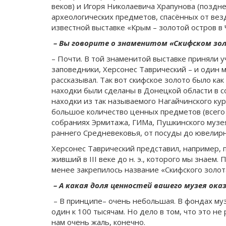
веков) и Игоря Николаевича Храпунова (позднеа
археологических предметов, спасённых от везд
известной выставке «Крым – золотой остров в
– Вы говорите о знаменитом «Скифском зо
– Почти. В той знаменитой выставке приняли 
заповедники, Херсонес Таврический – и один 
рассказывал. Так вот скифское золото было ка
находки были сделаны в Донецкой области в со
находки из так называемого Нагайчинского кур
большое количество ценных предметов (всего 5
собраниях Эрмитажа, ГИМа, Пушкинского музея
раннего Средневековья, от посуды до ювелир
Херсонес Таврический представил, например, 
живший в III веке до н. э., которого мы знаем.
менее закрепилось название «Скифского золота
– А какая доля ценностей вашего музея ока
– В принципе– очень небольшая. В фондах муз
один к 100 тысячам. Но дело в том, что это н
нам очень жаль, конечно.