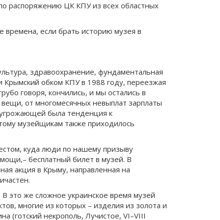
 по распоряжению ЦК КПУ из всех областных
е времена, если брать историю музея в
культура, здравоохранение, фундаментальная
ни Крымский обком КПУ в 1988 году, переезжая
рубо говоря, кончились, и мы остались в
е вещи, от многомесячных невыплат зарплаты
е угрожающей была тенденция к
 этому музейщикам также приходилось
местом, куда люди по нашему призыву
омощи,– бесплатный билет в музей. В
ная акция в Крыму, направленная на
ичастен.
. В это же сложное украинское время музей
в, многие из которых – изделия из золота и
а (готский некрополь, Лучистое, VI–VIII