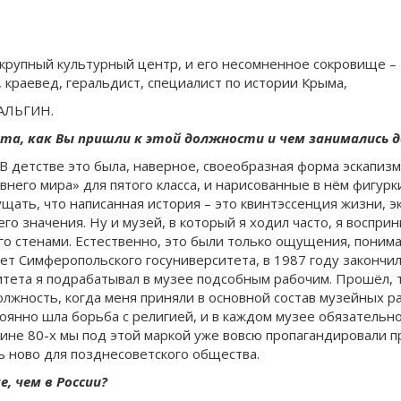
и крупный культурный центр, и его несомненное сокровище 
, краевед, геральдист, специалист по истории Крыма,
АЛЬГИН.
та, как Вы пришли к этой должности и чем занимались д
 В детстве это была, наверное, своеобразная форма эскапиз
внего мира» для пятого класса, и нарисованные в нём фигур
ать, что написанная история – это квинтэссенция жизни, экс
го значения. Ну и музей, в который я ходил часто, я воспри
 его стенами. Естественно, это были только ощущения, пони
тет Симферопольского госуниверситета, в 1987 году закончил
итета я подрабатывал в музее подсобным рабочим. Прошёл, 
олжность, когда меня приняли в основной состав музейных р
стоянно шла борьба с религией, и в каждом музее обязатель
ине 80-х мы под этой маркой уже вовсю пропагандировали пр
ь ново для позднесоветского общества.
е, чем в России?