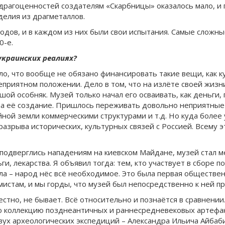
 драгоценностей создателям «Скарбницы» оказалось мало, и
делия из драгметаллов.
одов, и в каждом из них были свои испытания. Самые сложны
0-е.
украинских реалиях?
ало, что вообще не обязано финансировать такие вещи, как 
 неприятном положении. Дело в том, что на излёте своей жиз
ой особняк. Музей только начал его осваивать, как деньги, г
 на её создание. Пришлось переживать довольно неприятны
ейной земли коммерческими структурами и т.д. Но куда боле
разрыва исторических, культурных связей с Россией. Всему
 подверглись нападениям на киевском Майдане, музей стал 
, лекарства. Я объявил тогда: тем, кто участвует в сборе п
ла – народ нёс всё необходимое. Это была первая обществен
истам, и мы горды, что музей был непосредственно к ней пр
вестно, не бывает. Всё относительно и познаётся в сравнении
 коллекцию позднеантичных и раннесредневековых артефакто
ух археологических экспедиций – Александра Ильича Айбабин