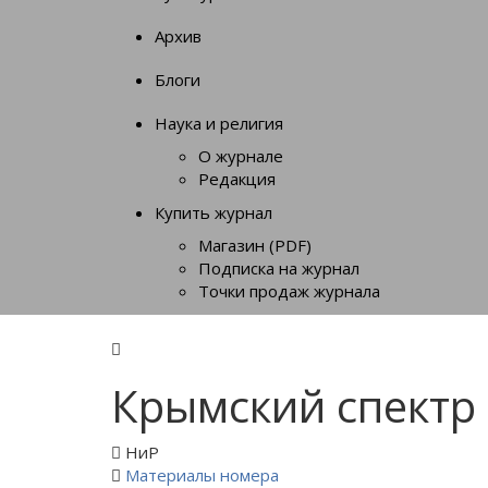
Архив
Блоги
Наука и религия
О журнале
Редакция
Купить журнал
Магазин (PDF)
Подписка на журнал
Точки продаж журнала
Крымский спектр
НиР
Материалы номера