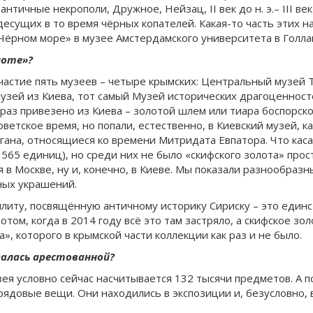
нтичные некрополи, Дружное, Нейзац, II век до н. э.– III ве
есущих в то время чёрных копателей. Какая-то часть этих на
 Чёрном море» в музее Амстердамского университета в Голла
лоте»?
участие пять музеев – четыре крымских: Центральный музей 
музей из Киева, тот самый Музей исторических драгоценност
к раз привезено из Киева – золотой шлем или тиара боспорск
ветское время, но попали, естественно, в Киевский музей, к
гана, относящиеся ко времени Митридата Евпатора. Что каса
65 единиц), но среди них не было «скифского золота» прост
 в Москве, ну и, конечно, в Киеве. Мы показали разнообраз
ных украшений.
плиту, посвящённую античному историку Сириску – это еди
 Потом, когда в 2014 году всё это там застряло, а скифское зо
», которого в крымской части коллекции как раз и не было.
залась арестованной?
ея условно сейчас насчитывается 132 тысячи предметов. А п
е рядовые вещи. Они находились в экспозиции и, безусловно,