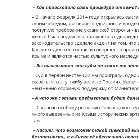
– Как происходила сама процедура отъёма?
– В начале февраля 2014 года открылась выста
своим чередом, договоры подписаны, и вроде н
поступило требование украинской стороны – ве
же всё было подписано, страховка от двери д
законодательство сделало акцент на том, что 
Крым входил в её состав, и совершенно проиг
Крыма и являются частью культурного наследи
– Вы выигрывали эти суды на каких-то эта
– Суд в первой инстанции мы проиграли, одно
сказать, что эту тяжбу вели не Россия с Укра
неизменно огромную поддержку от Министерст
– А что же с этими предметами будет даль
– Согласно особому решению Голландского суд
много вывезенных из Крыма исторических арте
там.
– Писали, что возможен такой сценарий вы
безопасность, а в Киеве её обеспечить нево