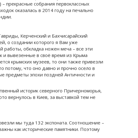
к) – прекрасные собрания первоклассных
ходок оказалась в 2014 году на печально
ндии.
Тавриды, Керченский и Бахчисарайский
ей, о создании которого я Вам уже
ой работы, обкладка ножен меча – все эти
ак и вывезенные в своё время из Крыма
ется крымских музеев, то они также привезли
о потому, что оно давно и прочно осело в
ные предметы эпохи поздней Античности и
нственный историк северного Причерноморья,
лото вернулось в Киев, за выставкой тем не
овезли мы туда 132 экспоната. Соотношение –
 важны как исторические памятники. Поэтому