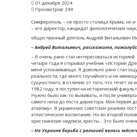
01 декабря 2024
Просмотров: 249
Симферополь – не просто столица Крыма, но 
– его директор, кандидат филологических наук
общественный деятель Андрей Витальевич М
– Андрей Витальевич, расскажите, пожалуйс
– Я очень рано стал интересоваться историей.
четыре года я открывал учебник «Истории Дре
меня успокаивающе. Я довольно рано стал ощущ
реальности, где много случайного и не имеюще
сущностного, в отличие от того, что течёт за
1982 году, я поступил на исторический факуль
Нужно было как-то выживать, и после универс
самого низа до поста директора. Моя первая д
атеизму». В украинских советских реалиях по
атеистическое воспитание. Но во второй полов
христианские надписи, кресты… Это было очен
– На Украине борьба с религией велась жёстч