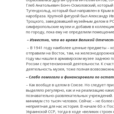
Глеб Анатольевич Бонч-Осмоловский, который 
Тугендхольд, который был направлен в Крым в
наробраза. Крупной фигурой был Александр И
Троцкого, заведовавшей музейным делом в РС
симферопольские музеи и добавив в коллекцию
по городу, пока ему не определили помещение
– Известно, что во время Великой Отечеств
– В 1941 году наиболее ценные предметы – к
отправили на Восток, там, на железнодорожной
году мы нашли в армавирском музее заднюю пл
России с претензионной деятельности. К счаст
деятельность музея, тоже полная всевозможн
– Слабо помогали и финансировали по оста
– Как вообще в целом в Союзе. Но следует при
выделяло регулярно, как и на реализацию как
познавательно-развлекательных учреждений. Б
минимум сто тысяч человек. Сейчас – не более
неприятная для нас история. В начале 60-х П
Украинской ССР, тогда в ходе «великих строе