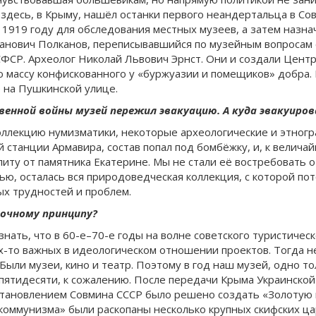
здесь, в Крыму, нашёл останки первого неандертальца в Со
 1919 году для обследования местных музеев, а затем назн
ванович Полканов, переписывавшийся по музейным вопросам
ФСР. Археолог Николай Львович Эрнст. Они и создали Цент
 массу конфискованного у «буржуазии и помещиков» добра. М
 на Пушкинской улице.
енной войны музей пережил эвакуацию. А куда эвакуиров
оллекцию нумизматики, некоторые археологические и этногр
 станции Армавира, состав попал под бомбёжку, и, к велича
иту от памятника Екатерине. Мы не стали её востребовать о
ью, осталась вся природоведческая коллекция, с которой пот
ых трудностей и проблем.
точному принципу?
знать, что в 60-е–70-е годы на волне советского туристичес
их-то важных в идеологическом отношении проектов. Тогда н
ыли музеи, кино и театр. Поэтому в год наш музей, одно т
 пятидесяти, к сожалению. После передачи Крыма Украинско
остановлением Совмина СССР было решено создать «Золотую
к коммунизма» были раскопаны несколько крупных скифских ц