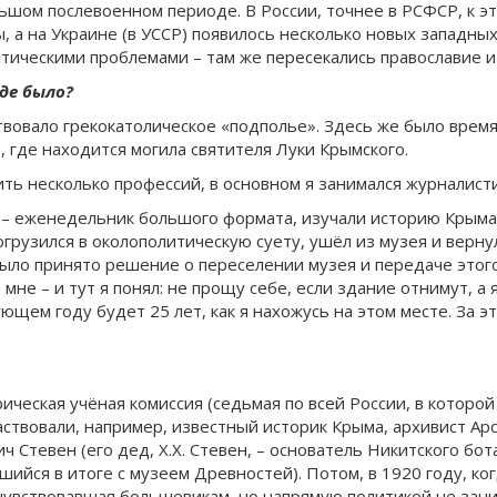
ьшом послевоенном периоде. В России, точнее в РСФСР, к эт
, а на Украине (в УССР) появилось несколько новых западны
итическими проблемами – там же пересекались православие и
де было?
твовало грекокатолическое «подполье». Здесь же было врем
 где находится могила святителя Луки Крымского.
ить несколько профессий, в основном я занимался журналист
 – еженедельник большого формата, изучали историю Крыма
грузился в околополитическую суету, ушёл из музея и вернулс
ыло принято решение о переселении музея и передаче этого
не – и тут я понял: не прощу себе, если здание отнимут, а я 
ющем году будет 25 лет, как я нахожусь на этом месте. За эт
врическая учёная комиссия (седьмая по всей России, в которо
частвовали, например, известный историк Крыма, архивист А
Стевен (его дед, Х.Х. Стевен, – основатель Никитского ботан
шийся в итоге с музеем Древностей). Потом, в 1920 году, ко
очувствовавшая большевикам, но напрямую политикой не зани