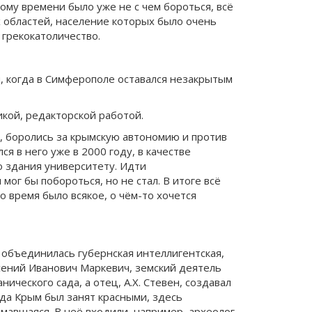
ому времени было уже не с чем бороться, всё
х областей, население которых было очень
 грекокатоличество.
я, когда в Симферополе оставался незакрытым
икой, редакторской работой.
, боролись за крымскую автономию и против
я в него уже в 2000 году, в качестве
 здания университету. Идти
мог бы побороться, но не стал. В итоге всё
о время было всякое, о чём-то хочется
й объединилась губернская интеллигентская,
рсений Иванович Маркевич, земский деятель
ического сада, а отец, А.Х. Стевен, создавал
гда Крым был занят красными, здесь
мавшаяся. В неё входили, например, археолог