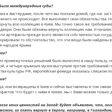
 Были международные суды?
вка в Амстердаме, после чего мы поехали домой, где нас зас
ичего не происходит. Все выполняют свои обязательства. Но
рнуть всю коллекцию в Киев. Мы точно такое же требование 
о двери. Они были обязаны вернуть коллекцию нам. И начали
эти артефакты прежде всего являются собственностью госуда
норировали то обстоятельство, что эти вещи были найдены в
я народов Крыма.
пах?
 из промежуточных решений было вынесено в нашу пользу, н
иной, а четыре крымских музея выступали против требований г
ва культуры РФ, европейская фемида оказалась слишком по
ше?
а, они возвращены в Киев и сейчас выставлены в том самом
фактов. Что будет с ними в Киеве, мы с Вами можем только
воза этих ценностей на Запад: будет объявлено, что, п
зможно, их опять вернут в Европу, например, в Голландию