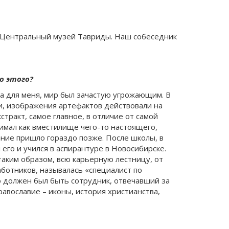
– Центральный музей Тавриды. Наш собеседник
о этого?
ма для меня, мир был зачастую угрожающим. В
ки, изображения артефактов действовали на
тракт, самое главное, в отличие от самой
нимал как вместилище чего-то настоящего,
мание пришло гораздо позже. После школы, в
 его и учился в аспирантуре в Новосибирске.
таким образом, всю карьерную лестницу, от
аботников, называлась «специалист по
но должен был быть сотрудник, отвечавший за
авославие – иконы, история христианства,