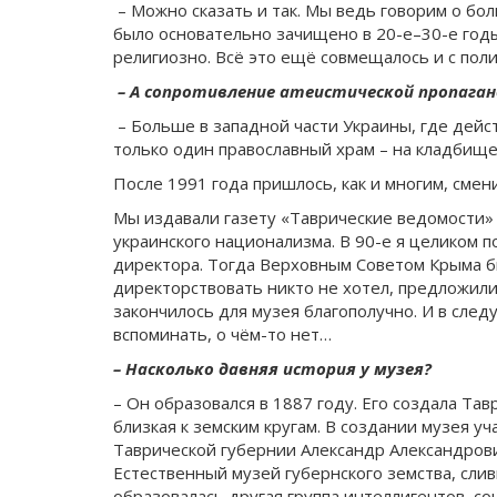
– Можно сказать и так. Мы ведь говорим о бол
было основательно зачищено в 20-е–30-е годы
религиозно. Всё это ещё совмещалось и с пол
– А сопротивление атеистической пропаган
– Больше в западной части Украины, где дейс
только один православный храм – на кладбище,
После 1991 года пришлось, как и многим, смен
Мы издавали газету «Таврические ведомости»
украинского национализма. В 90-е я целиком по
директора. Тогда Верховным Советом Крыма б
директорствовать никто не хотел, предложили м
закончилось для музея благополучно. И в следу
вспоминать, о чём-то нет…
– Насколько давняя история у музея?
– Он образовался в 1887 году. Его создала Та
близкая к земским кругам. В создании музея у
Таврической губернии Александр Александрович 
Естественный музей губернского земства, слив
образовалась другая группа интеллигентов, с