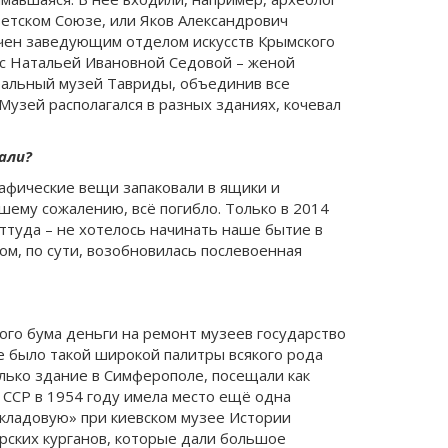
ветском Союзе, или Яков Александрович
ачен заведующим отделом искусств Крымского
 с Натальей Ивановной Седовой – женой
ральный музей Тавриды, объединив все
узей располагался в разных зданиях, кочевал
али?
афические вещи запаковали в ящики и
йшему сожалению, всё погибло. Только в 2014
ттуда – не хотелось начинать наше бытие в
ом, по сути, возобновилась послевоенная
кого бума деньги на ремонт музеев государство
е было такой широкой палитры всякого рода
олько здание в Симферополе, посещали как
й ССР в 1954 году имела место ещё одна
 кладовую» при киевском музее Истории
арских курганов, которые дали большое