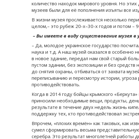
количество находок мирового уровня. Но этих
музеев были для её пополнения изъяты все из
В жизни музея прослеживается несколько пери
целом,– это рубеж 20-х–30-х годов и потом – 9
– Вы имеете в виду существование музея в 
– Да, молодое украинское государство посчит
наука и т.д. А наш музей оказался в особенно
в новое здание, передал нам свой старый больш
пустом здании, без экспозиции и без средств
до снятия охраны, отбиваться от захвата муз
переписыванию и пересмотру истории, угроза 
противодействовать.
Когда в 2014 году бойцы крымского «Беркута»
приносили необходимые вещи, продукты, деньги
результате в течение двух недель жизнь кипе
поддержку тех, кто противодействовал экстрем
Впрочем, «плохих времён» как таковых, как из
сумел сформировать весьма представительную
серебра. Это результат многолетней работы дв