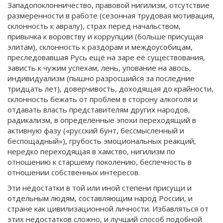
Западопоклонничество, правовой нигилизм, отсутствие
размеренности в работе (сезонная трудовая мотивация,
склонность к авралу), страх перед начальством,
привычка к воровству и коррупции (больше присущая
элитам), склонность к раздорам и междоусобицам,
преследовавшая Русь ещё на заре её существования,
зависть к чужим успехам, лень, упование на авось,
индивидуализм (пышно разросшийся за последние
тридцать лет), доверчивость, доходящая до крайности,
склонность бежать от проблем в сторону алкоголя и
отдавать власть представителям других народов,
радикализм, в определённые эпохи переходящий в
активную фазу («русский бунт, бессмысленный и
беспощадный»), грубость эмоциональных реакций,
нередко переходящая в хамство, нигилизм по
отношению к старшему поколению, беспечность в
отношении собственных интересов.
Эти недостатки в той или иной степени присущи и
отдельным людям, составляющим народ России, и
стране как цивилизационной личности. Избавляться от
этих недостатков сложно, и лучший способ подобной