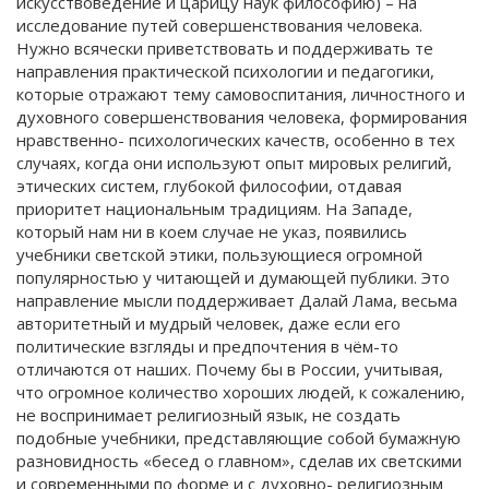
искусствоведение и царицу наук философию) – на
исследование путей совершенствования человека.
Нужно всячески приветствовать и поддерживать те
направления практической психологии и педагогики,
которые отражают тему самовоспитания, личностного и
духовного совершенствования человека, формирования
нравственно- психологических качеств, особенно в тех
случаях, когда они используют опыт мировых религий,
этических систем, глубокой философии, отдавая
приоритет национальным традициям. На Западе,
который нам ни в коем случае не указ, появились
учебники светской этики, пользующиеся огромной
популярностью у читающей и думающей публики. Это
направление мысли поддерживает Далай Лама, весьма
авторитетный и мудрый человек, даже если его
политические взгляды и предпочтения в чём-то
отличаются от наших. Почему бы в России, учитывая,
что огромное количество хороших людей, к сожалению,
не воспринимает религиозный язык, не создать
подобные учебники, представляющие собой бумажную
разновидность «бесед о главном», сделав их светскими
и современными по форме и с духовно- религиозным