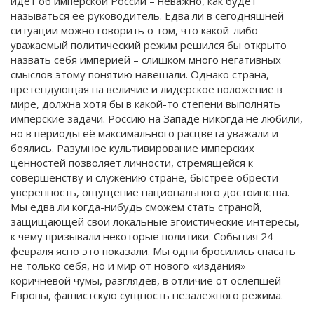
идёт об имперской России – неважно, как будет
называться её руководитель. Едва ли в сегодняшней
ситуации можно говорить о том, что какой-либо
уважаемый политический режим решился бы открыто
назвать себя империей – слишком много негативных
смыслов этому понятию навешали. Однако страна,
претендующая на величие и лидерское положение в
мире, должна хотя бы в какой-то степени выполнять
имперские задачи. Россию на Западе никогда не любили,
но в периоды её максимального расцвета уважали и
боялись. Разумное культивирование имперских
ценностей позволяет личности, стремящейся к
совершенству и служению стране, быстрее обрести
уверенность, ощущение национального достоинства.
Мы едва ли когда-нибудь сможем стать страной,
защищающей свои локальные эгоистические интересы,
к чему призывали некоторые политики. События 24
февраля ясно это показали. Мы одни бросились спасать
не только себя, но и мир от нового «издания»
коричневой чумы, разглядев, в отличие от ослепшей
Европы, фашистскую сущность незалежного режима.