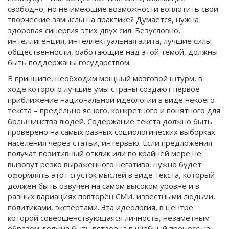
свободно, но не имеющие возможности воплотить свои
творческие замыслы на практике? Думается, нужна
здоровая синергия этих двух сил. Безусловно,
интеллигенция, интеллектуальная элита, лучшие силы
общественности, работающие над этой темой, должны
быть поддержаны государством.
В принципе, необходим мощный мозговой штурм, в
ходе которого лучшие умы страны создают первое
приближение национальной идеологии в виде некоего
текста – предельно ясного, конкретного и понятного для
большинства людей. Содержание текста должно быть
проверено на самых разных социологических выборках
населения через статьи, интервью. Если предложения
получат позитивный отклик или по крайней мере не
вызовут резко выраженного негатива, нужно будет
оформлять этот сгусток мыслей в виде текста, который
должен быть озвучен на самом высоком уровне и в
разных вариациях повторён СМИ, известными людьми,
политиками, экспертами. Эта идеология, в центре
которой совершенствующаяся личность, незаметным
образом должна быть встроена в учебный процесс на