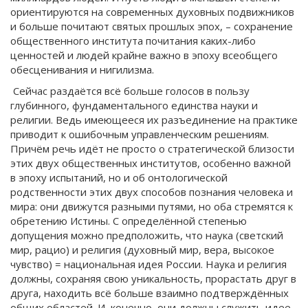
ориентируются на современных духовных подвижников
и больше почитают святых прошлых эпох, – сохранение
общественного института почитания каких-либо
ценностей и людей крайне важно в эпоху всеобщего
обесценивания и нигилизма.
Сейчас раздаётся всё больше голосов в пользу
глубинного, фундаментального единства науки и
религии. Ведь имеющееся их разъединение на практике
приводит к ошибочным управленческим решениям.
Причём речь идёт не просто о стратегической близости
этих двух общественных институтов, особенно важной
в эпоху испытаний, но и об онтологической
родственности этих двух способов познания человека и
мира: они движутся разными путями, но оба стремятся к
обретению Истины. С определённой степенью
допущения можно предположить, что наука (светский
мир, рацио) и религия (духовный мир, вера, высокое
чувство) = национальная идея России. Наука и религия
должны, сохраняя свою уникальность, прорастать друг в
друга, находить всё больше взаимно подтверждённых
общих областей. И, конечно, они должны служить идее