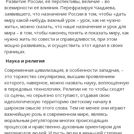
Развитие России, её перспективы, величие – во
всемирности её влияния. Перефразируя Чаадаева,
заявившего, что назначение России в том, чтобы «дать
миру какой-нибудь важный урок – урок, как не нужно
жить», можно сказать, что наше назначение и урок для
мира – в том, чтобы наконец понять и показать миру, как
нужно жить по совести и справедливости, при этом
мощно развиваясь, и осуществить этот идеал в своих
границах.
Наука и религия
Современная цивилизация, в особенности западная, –
это торжество секуляризма, высшим проявлением
которого, наверное, можно назвать науку, воплощённую
в передовых технологиях. Религии не то чтобы сходят
со сцены, но серьёзно отступают, отдавая свою
идеологическую территорию светскому началу в
широком смысле этого слова. Тем не менее они играют
важнейшую роль в современном мире, являясь
моральным регулятором многих происходящих
процессов и нравственно-духовным ориентиром для
миллиардов людей. И пусть люди в меньшей степени