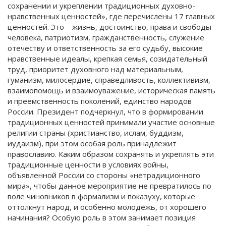
сохранении и укреплении традиционных духовно-
нравственных ценностей», где перечислены 17 главных
ценностей. Это – жизнь, достоинство, права и свободы
человека, патриотизм, гражданственность, служение
отечеству и ответственность за его судьбу, высокие
нравственные идеалы, крепкая семья, созидательный
труд, приоритет духовного над материальным,
гуманизм, милосердие, справедливость, коллективизм,
взаимопомощь и взаимоуважение, историческая память
и преемственность поколений, единство народов
России. Президент подчеркнул, что в формировании
традиционных ценностей принимали участие основные
религии страны (христианство, ислам, буддизм,
иудаизм), при этом особая роль принадлежит
православию. Каким образом сохранять и укреплять эти
традиционные ценности в условиях войны,
объявленной России со стороны «нетрадиционного
мира», чтобы данное мероприятие не превратилось по
воле чиновников в формализм и показуху, которые
оттолкнут народ, и особенно молодёжь, от хорошего
начинания? Особую роль в этом занимает позиция