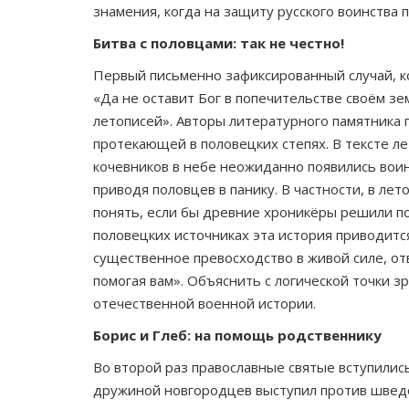
знамения, когда на защиту русского воинства
Битва с половцами: так не честно!
Первый письменно зафиксированный случай, ко
«Да не оставит Бог в попечительстве своём з
летописей». Авторы литературного памятника
протекающей в половецких степях. В тексте ле
кочевников в небе неожиданно появились воины
приводя половцев в панику. В частности, в ле
понять, если бы древние хроникёры решили по
половецких источниках эта история приводится
существенное превосходство в живой силе, отв
помогая вам». Объяснить с логической точки з
отечественной военной истории.
Борис и Глеб: на помощь родственнику
Во второй раз православные святые вступились
дружиной новгородцев выступил против шведо