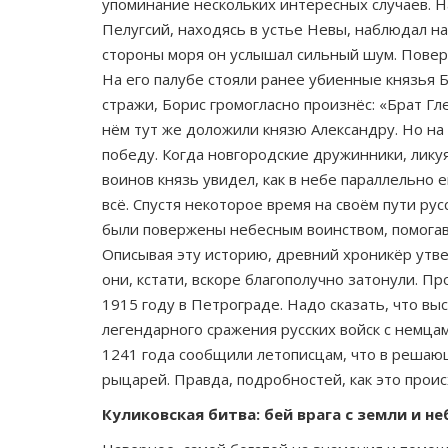
упоминание нескольких интересных случаев. 
Пелугсий, находясь в устье Невы, наблюдал н
стороны моря он услышал сильный шум. Поверну
На его палубе стояли ранее убиенные князья Б
стражи, Борис громогласно произнёс: «Брат Гл
нём тут же доложили князю Александру. Но на 
победу. Когда новгородские дружинники, лику
воинов князь увидел, как в небе параллельно
всё. Спустя некоторое время на своём пути ру
были повержены небесным воинством, помогав
Описывая эту историю, древний хроникёр утвер
они, кстати, вскоре благополучно затонули. П
1915 году в Петрограде. Надо сказать, что в
легендарного сражения русских войск с немцам
1241 года сообщили летописцам, что в решающ
рыцарей. Правда, подробностей, как это проис
Куликовская битва: бей врага с земли и не