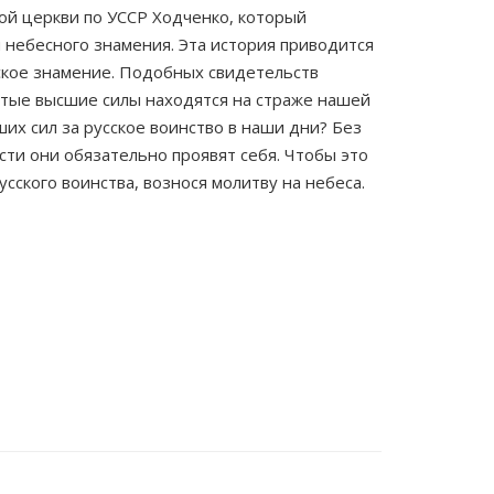
ой церкви по УССР Ходченко, который
й небесного знамения. Эта история приводится
дское знамение. Подобных свидетельств
ятые высшие силы находятся на страже нашей
ших сил за русское воинство в наши дни? Без
сти они обязательно проявят себя. Чтобы это
ского воинства, вознося молитву на небеса.