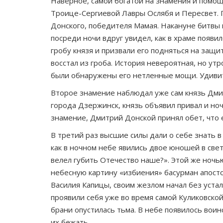
Наверное, самой богатой на знамения и помощ
Троице-Сергиевой Лавры Ослябя и Пересвет. П
Донского, побе­дителя Мамая. Накануне битвы
посреди ночи вдруг увидел, как в храме появ
гробу князя и призвали его подняться на защи
восстал из гроба. История невероятная, но ут
были обнаружены его нетленные мощи. Удивит
Второе знамение наблюдал уже сам князь Дмит
города Дзержинск, князь объявил привал и ноч
знамение, Дмитрий Донской принял обет, что е
В третий раз высшие силы дали о себе знать в
как в ночном небе явились двое юношей в све
велел губить Отечество наше?». Этой же ночью
небесную картину «избиения» басурман апосто
Василия Капицы, своим жезлом начал без устал
проявили себя уже во время самой Куликовской 
брани опустилась тьма. В небе появилось воин
их бежать.