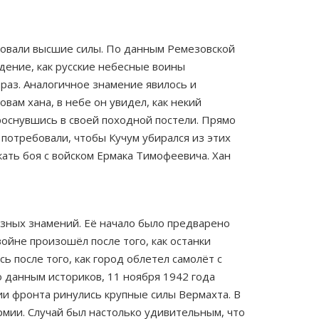
твовали высшие силы. По данным Ремезовской
идение, как русские небесные воины
раз. Аналогичное знамение явилось и
вам хана, в небе он увидел, как некий
роснувшись в своей походной постели. Прямо
по­требовали, чтобы Кучум убирался из этих
кать боя с войском Ермака Тимофеевича. Хан
зных знамений. Её начало было предварено
ойне произошёл после того, как останки
ь после того, как город облетел самолёт с
 данным историков, 11 ноября 1942 года
нии фронта ринулись крупные силы Вермахта. В
мии. Случай был настолько удивительным, что