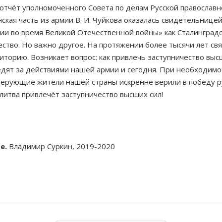
отчёт уполномоченного Совета по делам Русской православн
ская часть из армии В. И. Чуйкова оказалась свидетельнице
ожии во время Великой Отечественной войны» как Сталингра
ство. Но важно другое. На протяжении более тысячи лет св
иторию. Возникает вопрос: как привлечь заступничество выс
едят за действиями нашей армии и сегодня. При необходимо
верующие жители нашей страны искренне верили в победу рус
литва привлечёт заступничество высших сил!
де.
Владимир Суркин, 2019-2020