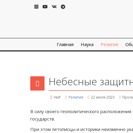
Главная
Наука
Религия
Об
Небесные защитн
НиР
Религия
22 июля 2023
Просм
В силу своего геополитического расположени
государств.
При этом летописцы и историки неизменно ук