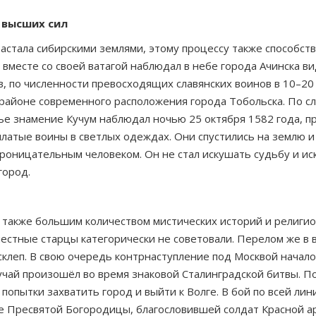
 высших сил
растала сибирскими землями, этому процессу также способс
 вместе со своей ватагой наблюдал в небе города Ачинска в
 по численности превосходящих славянских воинов в 10–20 
 районе современного расположения города Тобольска. По сло
тье знамение Кучум наблюдал ночью 25 октября 1582 года, п
латые воины в светлых одеждах. Они спустились на землю и 
 проницательным человеком. Он не стал искушать судьбу и ис
город.
 также большим количеством мистических историй и религио
естные старцы категорически не советовали. Перелом же в в
клеп. В свою очередь контрнаступление под Москвой началос
чай произошёл во время знаковой Сталинградской битвы. По
 попытки захватить город и выйти к Волге. В бой по всей ли
е Пресвятой Богородицы, благословившей солдат Красной ар