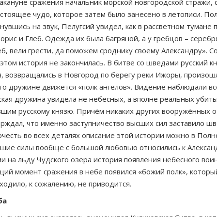
Накануне сражения начальник морской новгородской стражи,
астоящее чудо, которое затем было занесено в летописи. П
вшись на звук, Пелугсий увидел, как в рассветном тумане п
орис и Глеб. Одежда их была багряной, а у гребцов – серебр
еб, вели грести, да поможем сроднику своему Александру». 
этом история не закончилась. В битве со шведами русский к
я, возвращались в Новгород по берегу реки Ижоры, произош
 его дружине движется «полк ангелов». Видение наблюдали в
сская дружина увидела не небесных, а вполне реальных убит
шим русскому князю. Причём никаких других вооружённых от
ждал, что именно заступничество высших сил заставило швед
рочесть во всех деталях описание этой истории можно в Пол
ысшие силы вообще с большой любовью относились к Александ
и на льду Чудского озера история по­явления небесного вои
ий момент сражения в небе появился «божий полк», который
ходило, к сожалению, не приводится.
ба