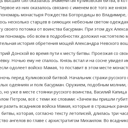
ь высших сил оказалась знаменитая Куликовская битва, в ко
ервое из них оказалось связано с именем всё того же князя
 пономарь монастыря Рождества Богородицы во Владимире, г
илось несколько старцев в сияющих небесным светом одежда
ту своего потомка от воинства басурман. При этом дух Алек
ром пономарь обо всём в подробностях доложил настоятелю м
ельная история обретения мощей Александра Невского вошл
рий Донской во время пути к месту битвы. Проезжая со сво
ёвку. Ночью ему не спалось. Князь встал и на сосне увидел 
сли одолеет войско Мамая, то поставит в этом месте монаст
 ночь перед Куликовской битвой. Начальник стражи русского
тлых одеяниях и полк басурман. Оружием, подобным молнии, 
, но уже в месте стоянки русского воинства, Василий Капиц
лом Петром, всё с теми же словами: «Зачем вы пришли губит
и разить всадников войска Мамая, которые в страшных ранах
битвы, которая, согласно тексту летописей, длилась три час
ство ангелов во главе с архистратигом Михаилом. Во всадни