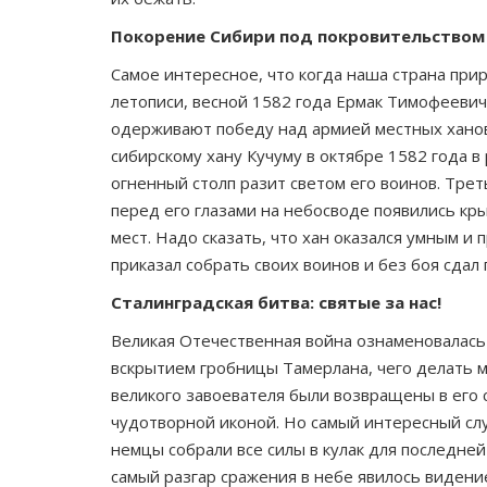
Покорение Сибири под покровительством
Самое интересное, что когда наша страна при
летописи, весной 1582 года Ермак Тимофеевич
одерживают победу над армией местных ханов,
сибирскому хану Кучуму в октябре 1582 года в
огненный столп разит светом его воинов. Тре
перед его глазами на небосводе появились кры
мест. Надо сказать, что хан оказался умным и
приказал собрать своих воинов и без боя сдал 
Сталинградская битва: святые за нас!
Великая Отечественная война ознаменовалась
вскрытием гробницы Тамерлана, чего делать м
великого завоевателя были возвращены в его с
чудотворной иконой. Но самый интересный слу
немцы собрали все силы в кулак для последней
самый разгар сражения в небе явилось видени