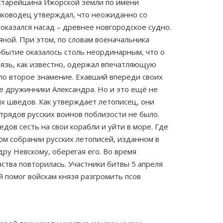
 старейшина Ижорской земли по имени
олководец утверждал, что неожиданно со
оказался насад – древнее новгородское судно.
яной. При этом, по словам военачальника
Событие оказалось столь неординарным, что о
нязь, как известно, одержал впечатляющую
ло второе знамение. Ехавший впереди своих
се дружинники Александра. Но и это ещё не
ых шведов. Как утверждает летописец, они
рядов русских воинов поблизости не было.
ов сесть на свои корабли и уйти в море. Где
ном собрании русских летописей, изданном в
ру Невскому, оберегая его. Во время
нства повторилась. Участники битвы 5 апреля
 помог войскам князя разгромить псов