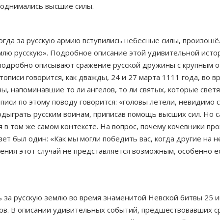
 поднимались высшие силы.
гда за русскую армию вступились небесные силы, произошёл 
емлю русскую». Подробное описание этой удивительной истор
 подробно описывают сражение русской дружины с крупным о
тописи говорится, как дважды, 24 и 27 марта 1111 года, во 
, напоминавшие то ли ангелов, то ли святых, которые свет
тописи по этому поводу говорится: «головы летели, невидим
дыграть русским воинам, приписав помощь высших сил. Но са
 в том же самом контексте. На вопрос, почему кочевники пр
ет был один: «Как мы могли победить вас, когда другие на 
рения этот случай не представляется возможным, особенно е
 за русскую землю во время знаменитой Невской битвы 25 ию
в. В описании удивительных событий, предшествовавших ср