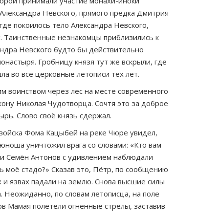
торой принимали участие монахи-иноки
 Александра Невского, прямого предка Дмитрия
де покоилось тело Александра Невского,
х. Таинственные незнакомцы приблизились к
сандра Невского будто бы действительно
онастыря. Гробницу князя тут же вскрыли, где
а во все церковные летописи тех лет.
им воинством через лес на месте современного
икону Николая Чудотворца. Сочтя это за доброе
ырь. Слово своё князь сдержал.
 войска Фома Кацыбей на реке Чюре увидел,
юноша уничтожил врага со словами: «Кто вам
а и Семён Антонов с удивлением наблюдали
ь моё стадо?» Сказав это, Пётр, по сообщению
 и язвах падали на землю. Снова высшие силы
а. Неожиданно, по словам летописца, на поле
ков Мамая полетели огненные стрелы, заставив