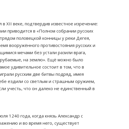
в XII веке, подтвердив известное изречение:
ии приво­дится в «Полном собрании русских
трядом половецкой конницы у реки Дегея,
время вооружённого противостояния русских и
ящимися мечами без устали разили врага,
о срубаемые, на землю». Ещё можно было
мое удивительное состоит в том, что в
оиграли русским две битвы подряд, имея
небе ездили со светлым и страшным оружием,
сли учесть, что он далеко не единственный в
ля 1240 года, когда князь Александр с
ажению и во время него, существует