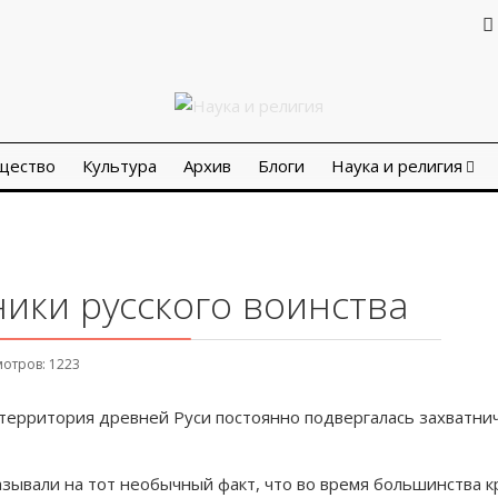
щество
Культура
Архив
Блоги
Наука и религия
ики русского воинства
отров: 1223
я территория древней Руси постоянно подвергалась захватн
азывали на тот необычный факт, что во время большинства 