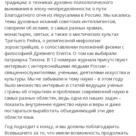
традиции; о техниках духовно-психологического
выживания в эпоху неопределённости; о пути
Благодатного огня из Иерусалима в Россию. Мы касались
темы духовных исканий советских интеллигентов,
говорили об исламе, о самых разных храмах,
монастырях, святых, а также о мистических культах
Третьего Рейха, о религиозной мифологии
зороастрийцев, о сопоставлении положений физики с
философией Древнего Египта. О том как выбирали
патриарха Тихона. В 12 номерах журнала присутствуют
интервью с интереснейшими людьми России –
священнослужителями, учёными, деятелями искусства и
культуры. Мы не забывали и тему науки – в этом году
было множество интервью и статей ведущих учёных
страны об открытиях и проблемах современной науки в
самых разных областях, ведь одна из наших задач –
показать внутреннее единство науки и веры и даже
постараться выработать объединяющий эти две
области язык.
Год подходит к концу, и мы должны поблагодарить
Всевышнего за то, что имели возможность продолжать