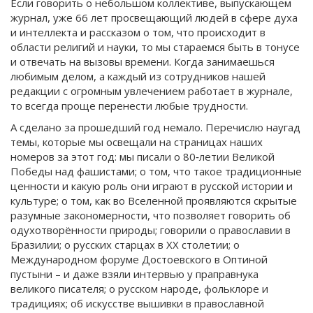
Если говорить о небольшом коллективе, выпускающем
журнал, уже 66 лет просвещающий людей в сфере духа
и интеллекта и рассказом о том, что происходит в
области религий и науки, то мы стараемся быть в тонусе
и отвечать на вызовы времени. Когда занимаешься
любимым делом, а каждый из сотрудников нашей
редакции с огромным увлечением работает в журнале,
то всегда проще перенести любые трудности.
А сделано за прошедший год немало. Перечислю наугад
темы, которые мы освещали на страницах наших
номеров за этот год: мы писали о 80‑летии Великой
Победы над фашистами; о том, что такое традиционные
ценности и какую роль они играют в русской истории и
культуре; о том, как во Вселенной проявляются скрытые
разумные закономерности, что позволяет говорить об
одухотворённости природы; говорили о православии в
Бразилии; о русских старцах в XX столетии; о
Международном форуме Достоевского в Оптиной
пустыни – и даже взяли интервью у праправнука
великого писателя; о русском народе, фольклоре и
традициях; об искусстве вышивки в православной