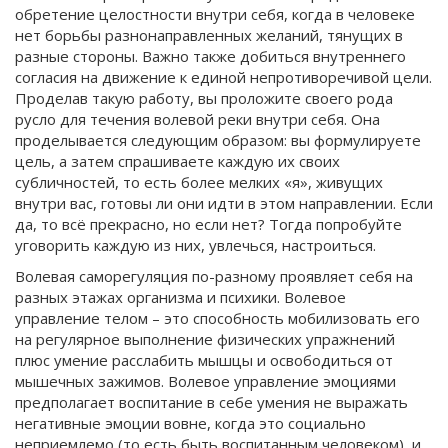
обретение целостности внутри себя, когда в человеке
нет борьбы разнонаправленных желаний, тянущих в
разные стороны. Важно также добиться внутреннего
согласия на движение к единой непротиворечивой цели.
Проделав такую работу, вы проложите своего рода
русло для течения волевой реки внутри себя. Она
проделывается следующим образом: вы формулируете
цель, а затем спрашиваете каждую их своих
субличностей, то есть более мелких «я», живущих
внутри вас, готовы ли они идти в этом направлении. Если
да, то всё прекрасно, но если нет? Тогда попробуйте
уговорить каждую из них, увлечься, настроиться.
Волевая саморегуляция по-разному проявляет себя на
разных этажах организма и психики. Волевое
управление телом – это способность мобилизовать его
на регулярное выполнение физических упражнений
плюс умение расслабить мышцы и освободиться от
мышечных зажимов. Волевое управление эмоциями
предполагает воспитание в себе умения не выражать
негативные эмоции вовне, когда это социально
неприемлемо (то есть быть воспитанным человеком), и