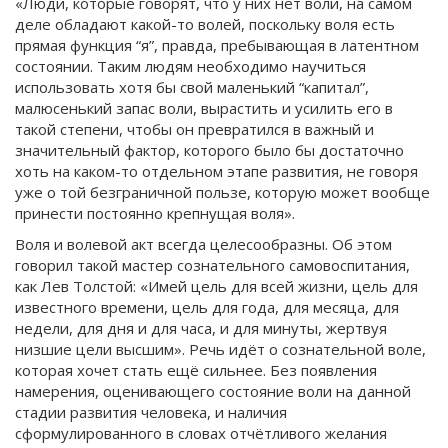
«Люди, которые говорят, что у них нет воли, на самом
деле обладают какой-то волей, поскольку воля есть
прямая функция “я”, правда, пребывающая в латентном
состоянии. Таким людям необходимо научиться
использовать хотя бы свой маленький “капитал”,
малюсенький запас воли, вырастить и усилить его в
такой степени, чтобы он превратился в важный и
значительный фактор, которого было бы достаточно
хоть на каком-то отдельном этапе развития, не говоря
уже о той безграничной пользе, которую может вообще
принести постоянно крепнущая воля».
Воля и волевой акт всегда целесообразны. Об этом
говорил такой мастер сознательного самовоспитания,
как Лев Толстой: «Имей цель для всей жизни, цель для
известного времени, цель для года, для месяца, для
недели, для дня и для часа, и для минуты, жертвуя
низшие цели высшим». Речь идёт о сознательной воле,
которая хочет стать ещё сильнее. Без появления
намерения, оценивающего состояние воли на данной
стадии развития человека, и наличия
сформулированного в словах отчётливого желания