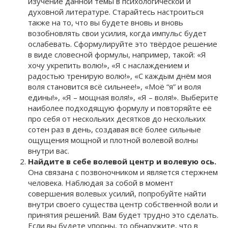
изучение данной темы в психологической и
духовной литературе. Старайтесь настроиться
также на то, что вы будете вновь и вновь
возобновлять свои усилия, когда импульс будет
ослабевать. Сформулируйте это твёрдое решение
в виде словесной формулы, например, такой: «Я
хочу укрепить волю!», «Я с наслаждением и
радостью тренирую волю!», «С каждым днём моя
воля становится всё сильнее!», «Моё “я” и воля
едины!», «Я – мощная воля!», «Я – воля!». Выберите
наиболее подходящую формулу и повторяйте её
про себя от нескольких десятков до нескольких
сотен раз в день, создавая всё более сильные
ощущения мощной и плотной волевой волны
внутри вас.
Найдите в себе волевой центр и волевую ось.
Она связана с позвоночником и является стержнем
человека. Наблюдая за собой в момент
совершения волевых усилий, попробуйте найти
внутри своего существа центр собственной воли и
принятия решений. Вам будет трудно это сделать.
Если вы будете упорны, то обнаружите, что в