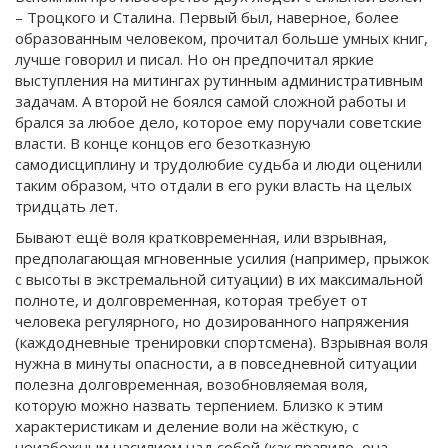
– Троцкого и Сталина. Первый был, наверное, более
образованным человеком, прочитал больше умных книг,
лучше говорил и писал. Но он предпочитал яркие
выступления на митингах рутинным административным
задачам. А второй не боялся самой сложной работы и
брался за любое дело, которое ему поручали советские
власти. В конце концов его безотказную
самодисциплину и трудолюбие судьба и люди оценили
таким образом, что отдали в его руки власть на целых
тридцать лет.
Бывают ещё воля кратковременная, или взрывная,
предполагающая мгновенные усилия (например, прыжок
с высоты в экстремальной ситуации) в их максимальной
полноте, и долговременная, которая требует от
человека регулярного, но дозированного напряжения
(каждодневные тренировки спортсмена). Взрывная воля
нужна в минуты опасности, а в повседневной ситуации
полезна долговременная, возобновляемая воля,
которую можно назвать терпением. Близко к этим
характеристикам и деление воли на жёсткую, с
неизбежным насилием над собой (как правило, она