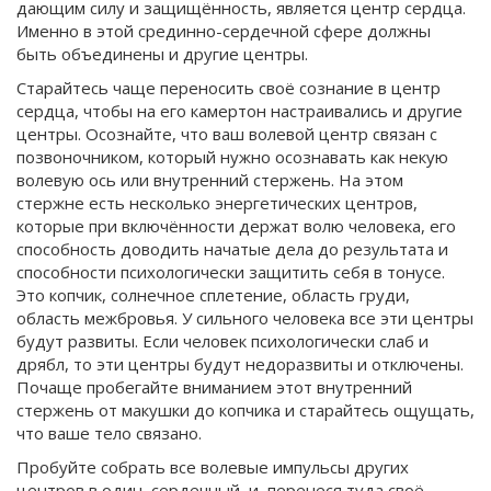
дающим силу и защищённость, является центр сердца.
Именно в этой срединно-сердечной сфере должны
быть объединены и другие центры.
Старайтесь чаще переносить своё сознание в центр
сердца, чтобы на его камертон настраивались и другие
центры. Осознайте, что ваш волевой центр связан с
позвоночником, который нужно осознавать как некую
волевую ось или внутренний стержень. На этом
стержне есть несколько энергетических центров,
которые при включённости держат волю человека, его
способность доводить начатые дела до результата и
способности психологически защитить себя в тонусе.
Это копчик, солнечное сплетение, область груди,
область межбровья. У сильного человека все эти центры
будут развиты. Если человек психологически слаб и
дрябл, то эти центры будут недоразвиты и отключены.
Почаще пробегайте вниманием этот внутренний
стержень от макушки до копчика и старайтесь ощущать,
что ваше тело связано.
Пробуйте собрать все волевые импульсы других
центров в один, сердечный, и, перенеся туда своё