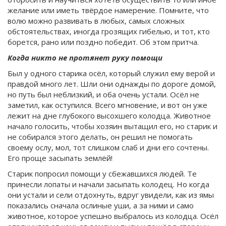
желание или иметь твёрдое намерение. Помните, что
волю можно развивать в любых, самых сложных
обстоятельствах, иногда грозящих гибелью, и тот, кто
борется, рано или поздно победит. Об этом притча.
Когда никто не протянет руку помощи
Был у одного старика осёл, который служил ему верой и
правдой много лет. Шли они однажды по дороге домой,
но путь был неблизкий, и оба очень устали. Осёл не
заметил, как оступился. Всего мгновение, и вот он уже
лежит на дне глубокого высохшего колодца. Животное
начало голосить, чтобы хозяин вытащил его, но старик и
не собирался этого делать, он решил не помогать
своему ослу, мол, тот слишком слаб и дни его сочтены.
Его проще засыпать землёй!
Старик попросил помощи у сбежавшихся людей. Те
принесли лопаты и начали засыпать колодец. Но когда
они устали и сели отдохнуть, вдруг увидели, как из ямы
показались сначала ослиные уши, а за ними и само
животное, которое успешно выбралось из колодца. Осёл