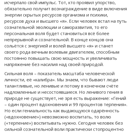
исчерпало свой импульс. Тот, кто проявил упорство,
обязательно получит вознаграждение в виде включения
энергии скрытых ресурсов организма и психики,
ресурсов духа и высшего «я». Если человек встал на путь
сознательной эволюции и саморазвития, то его
персональная воля будет становиться всё более
непрерывной и сознательной. В конце концов она
сольётся с энергией и волей высшего «я» и станет
своего рода вечным волевым двигателем, способным
постоянно повышать свою мощность и увеличивать
напряжение без насилия над своей природой.
Сильная воля – показатель масштаба человеческой
личности, её «калибра». Мы знаем, что бывают люди
талантливые, но ленивые и потому в конечном счёте
надломленные и несостоявшиеся. Но ленивого гения в
природе не существует, не зря есть выражение: «Гений
– один процент вдохновения и 99 процентов терпения».
Но если гениальность как выдающуюся одарённость
(«вдохновение») невозможно воспитать, то волю
(«терпение») воспитывать нужно. Сегодня человек без
сильной сознательной воли практически стопроцентно