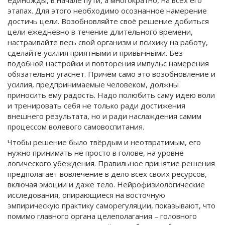
единожды, в начале пути, а многократно, на всех его
этапах. Для этого необходимо осознанное намерение
достичь цели. Возобновляйте своё решение добиться
цели ежедневно в течение длительного времени,
настраивайте весь свой организм и психику на работу,
сделайте усилия приятными и привычными. Без
подобной настройки и повторения импульс намерения
обязательно угаснет. Причём само это возобновление и
усилия, предпринимаемые человеком, должны
приносить ему радость. Надо полюбить саму идею воли
и тренировать себя не только ради достижения
внешнего результата, но и ради наслаждения самим
процессом волевого самовоспитания.
Чтобы решение было твёрдым и неотвратимым, его
нужно принимать не просто в голове, на уровне
логического убеждения. Правильное принятие решения
предполагает вовлечение в дело всех своих ресурсов,
включая эмоции и даже тело. Нейрофизиологические
исследования, опирающиеся на восточную
эмпирическую практику саморегуляции, показывают, что
помимо главного органа целеполагания – головного