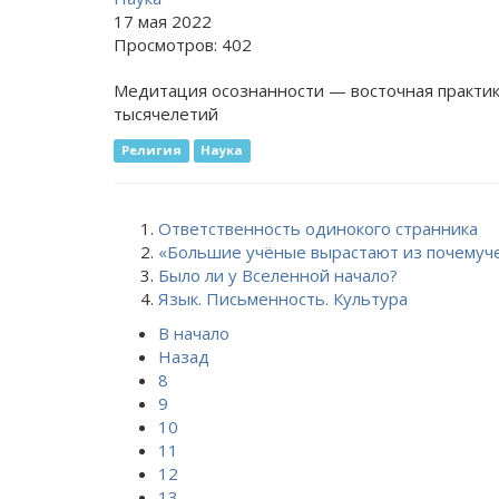
17 мая 2022
Просмотров: 402
Медитация осознанности — восточная практик
тысячелетий
Религия
Наука
Ответственность одинокого странника
«Большие учёные вырастают из почемуч
Было ли у Вселенной начало?
Язык. Письменность. Культура
В начало
Назад
8
9
10
11
12
13