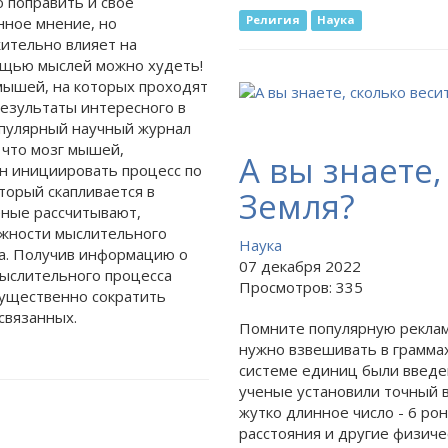
 поправить и свое
Религия
Наука
нное мнение, но
ительно влияет на
мощью мыслей можно худеть!
 мышей, на которых проходят
Результаты интересного в
опулярный научный журнал
 что мозг мышей,
А вы знаете,
ен инициировать процесс по
торый скапливается в
Земля?
еные рассчитывают,
ожности мыслительного
Наука
а. Получив информацию о
07 декабря 2022
мыслительного процесса
Просмотров: 335
существенно сократить
связанных.
Помните популярную рекламу
нужно взвешивать в грамм
системе единиц были введе
ученые установили точный в
жутко длинное число - 6 рон
расстояния
и другие физиче