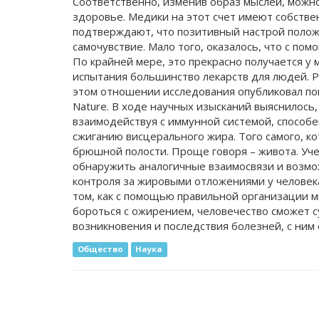
Соответственно, изменив образ мыслей, можно
здоровье. Медики на этот счет имеют собстве
подтверждают, что позитивный настрой полож
самочувствие. Мало того, оказалось, что с по
По крайней мере, это прекрасно получается у
испытания большинство лекарств для людей. 
этом отношении исследования опубликовал п
Nature. В ходе научных изысканий выяснилось,
взаимодействуя с иммунной системой, способ
сжиганию висцерального жира. Того самого, ко
брюшной полости. Проще говоря – живота. Уч
обнаружить аналогичные взаимосвязи и возм
контроля за жировыми отложениями у человек
том, как с помощью правильной организации 
бороться с ожирением, человечество сможет 
возникновения и последствия болезней, с ним 
Общество
Наука