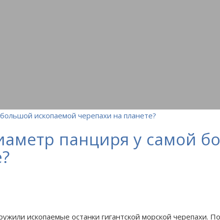
 диаметр панциря у самой 
е?
ружили ископаемые останки гигантской морской черепахи. П