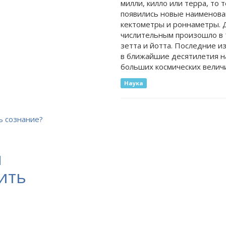
милли, килло или терра, то
появились новые наименован
кектометры и роннаметры. Д
числительным произошло в 
зетта и йотта. Последние 
в ближайшие десятилетия на
больших космических велич
Наука
я
ить