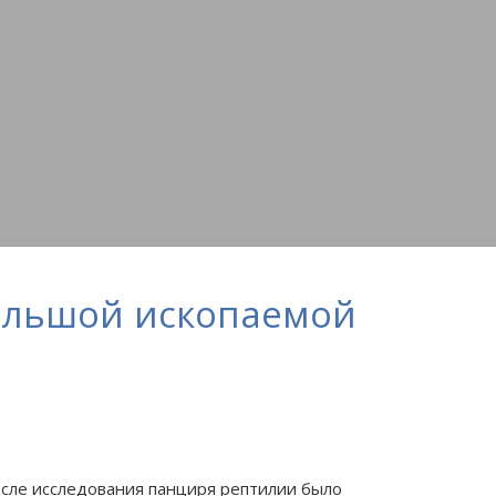
большой ископаемой
осле исследования панциря рептилии было