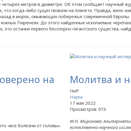
о четырех метров в диаметре. Об этом сообщает научный журн
х, что когда-либо существовали на планете. Правда, жило ж
 назад в морях, омывающих побережье современной Европы. 
в южных Пиренеях. До этого найденные ископаемые черепах
х, это останки первого бесспорно гигантского существа, най
роверено на
Молитва и 
НиР
Наука
17 мая 2022
Просмотров: 973
М.Н. Миронова: Альтернат
то «все болезни от головы».
естественно-научного иссл