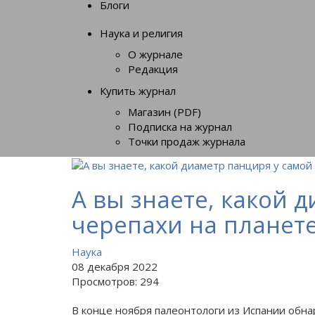
Блоги
Наука и религия
О журнале
Редакция
Купить журнал
Магазин (PDF)
Подписка на журнал
Точки продаж журнала
А вы знаете, какой
черепахи на планет
Наука
08 декабря 2022
Просмотров: 294
В конце ноября палеонтологи из Испании обна