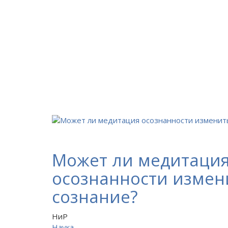
Может ли медитаци
осознанности измен
сознание?
НиР
Наука