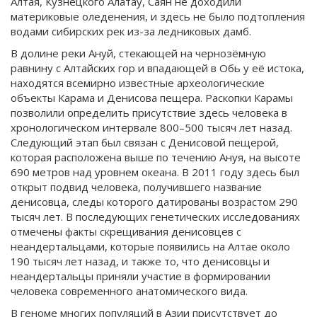
Алтая, Кузнецкого Алатау, Саян не доходили
материковые оледенения, и здесь не было подтопления
водами сибирских рек из-за ледниковых дамб.
В долине реки Ануй, стекающей на чернозёмную
равнину с Алтайских гор и впадающей в Обь у её истока,
находятся всемирно известные археологические
объекты Карама и Денисова пещера. Раскопки Карамы
позволили определить присутствие здесь человека в
хронологическом интервале 800–500 тысяч лет назад.
Следующий этап был связан с Денисовой пещерой,
которая расположена выше по течению Ануя, на высоте
690 метров над уровнем океана. В 2011 году здесь был
открыт подвид человека, получившего название
денисовца, следы которого датированы возрастом 290
тысяч лет. В последующих генетических исследованиях
отмечены факты скрещивания денисовцев с
неандертальцами, которые появились на Алтае около
190 тысяч лет назад, и также то, что денисовцы и
неандертальцы приняли участие в формировании
человека современного анатомического вида.
В геноме многих популяций в Азии присутствует до