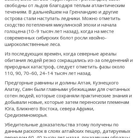
свободны от льдов благодаря тёплым атлантическим
течениям. В дальнейшем на Гренландию и другие
острова стали наступать ледники. Можно отметить
сходство потепления микулинской эпохи и начала
голоцена (10–9 тысяч лет назад), когда на месте
современных сибирских болот росли хвойно-
широколиственные леса.
Из последующих времён, когда северные ареалы
обитания людей резко сокращались из-за оледенений и
природных катастроф, следует отметить фазы около
110, 90, 70–60, 24–14 тысяч лет назад.
Предгорные равнины и долины Алтая, Кузнецкого
Алатау, Саян были главными убежищами для считанных
сотен людей, которые сохраняли практические знания и
добывали новые, которые затем переносили племенам
Юга, Ближнего Востока, севера Африки,
Средиземноморья.
Убедительные доказательства этому получены по
данным раскопок в слоях алтайских пещер, датируемых
периодом 60–40 тысяч лет назад, показавшим образцы