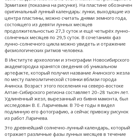
Эрмитаже (показана на рисунке). На пластине обозначен
оригинальный лунный календарь: лунки, выходящие из
центра пластины, можно считать днями земного года,
состоящего из девяти лунных месяцев
продолжительностью 27,3 суток и ещё четырёх лунно-
солнечных месяцев по 29,5 суток. В сочетаниях фаз
лунно-солнечного цикла можно увидеть и отражение
физиологических ритмов человека.
В Институте археологии и этнографии Новосибирского
академгородка хранятся сведения об уникальном
артефакте, который получил название Ачинского жезла
по месту палеолитической стоянки вблизи города
Ачинска. Возраст этого поселения на северо-востоке
Алтае-Сибирского региона составляет 20–28 тысяч лет.
Удлинённый жезл, вырезанный из бивня мамонта, был
исследован В. Е. Ларичевым. В 70‑е годы я видел
подлинную его фотографию, а сейчас привожу рисунок
из работ Ларичева.
Это древнейший солнечно-лунный календарь, который
отражает различные фазы лунных месяцев в течение