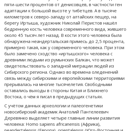
пяти-шести процентов от денисовцев, в частности ген
адаптации к большой высоте у тибетцев. А в тысяче
километров к северо-западу от алтайских пещер, на
берегу Иртыша, художник Николай Перистов нашёл
бедренную кость человека современного вида, жившего
около 45 тысяч лет назад. В кости этого человека была
обнаружена неандертальская примесь до 2,5 процента,
примерно такая, как у современного человека. При этом
было замечено сходство «иртышского» человека с
древними людьми из румынских Балкан, что может
свидетельствовать о западной миграции людей из
Сибирского региона. Однако во времена оледенений
связь между сибирскими и европейскими территориями
прерывалась на многие тысячелетия. Свободными
оставались выходы в стороны Китая и Ближнего
Востока, о чём я писал в предыдущих статьях.
С учётом данных археологии и палеогенетики
новосибирский академик Анатолий Пантелеевич
Деревянко выделяет четыре главные линии развития
человека: Homo sapiens africanensis (Африка),
neandertalensis (Европа), orientalensis (Юго-Восточная и