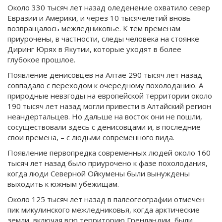
Около 330 тысяч лет назад оледенение охватило север
Евразии и Америки, и через 10 тысячелетий вновь
возвращалось межледниковье. К тем временам
приурочены, в частности, следы человека на стоянке
Диринг Юрях в Якутии, которые уходят в более
глубокое прошлое.
Появление денисовцев на Алтае 290 тысяч лет назад
совпадало с переходом к очередному похолоданию. А
природные невзгоды на европейской территории около
190 тысяч лет назад могли привести в Алтайский регион
неандертальцев. Но дальше на восток они не пошли,
сосуществовали здесь с денисовцами и, в последние
свои времена, – с людьми современного вида.
Появление первопредка современных людей около 160
тысяч лет назад было приурочено к фазе похолодания,
когда люди Северной Ойкумены были вынуждены
выходить к южным убежищам.
Около 125 тысяч лет назад в палеогеографии отмечен
пик микулинского межледниковья, когда арктические
земли, включая всю территорию Гренландии, были