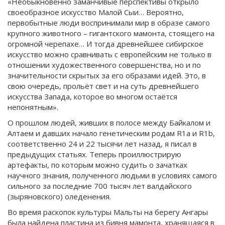
«Необыкновенно заманчивые перспективы открыло
своеобразное искусство Малой Сыи… Вероятно,
первобытные люди воспринимали мир в образе самого
крупного животного – гигантского мамонта, стоящего на
огромной черепахе… И тогда древнейшее сибирское
искусство можно сравнивать с европейским не только в
отношении художественного совершенства, но и по
значительности скрытых за его образами идей. Это, в
свою очередь, прольёт свет и на суть древнейшего
искусства Запада, которое во многом остаётся
непонятным».
О прошлом людей, живших в полосе между Байкалом и
Алтаем и давших начало генетическим родам R1a и R1b,
соответственно 24 и 22 тысячи лет назад, я писал в
предыдущих статьях. Теперь проиллюстрирую
артефакты, по которым можно судить о зачатках
научного знания, полученного людьми в условиях самого
сильного за последние 700 тысяч лет валдайского
(зыряновского) оледенения.
Во время раскопок культуры Мальты на берегу Ангары
была найдена пластина из бивня мамонта, хранящаяся в