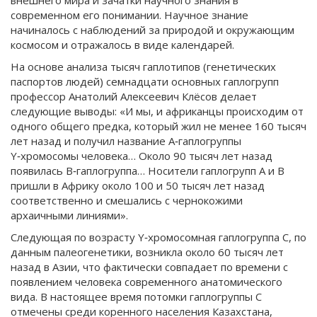
внешнего мира и зачатки научного знания в
современном его понимании. Научное знание
начиналось с наблюдений за природой и окружающим
космосом и отражалось в виде календарей.
На основе анализа тысяч гаплотипов (генетических
паспортов людей) семнадцати основных гаплогрупп
профессор Анатолий Алексеевич Клёсов делает
следующие выводы: «И мы, и африканцы происходим от
одного общего предка, который жил не менее 160 тысяч
лет назад и получил название А‑гаплогруппы
Y‑хромосомы человека… Около 90 тысяч лет назад
появилась В‑гаплогруппа… Носители гаплогрупп А и В
пришли в Африку около 100 и 50 тысяч лет назад
соответственно и смешались с чернокожими
архаичными линиями».
Следующая по возрасту Y‑хромосомная гаплогруппа С, по
данным палеогенетики, возникла около 60 тысяч лет
назад в Азии, что фактически совпадает по времени с
появлением человека современного анатомического
вида. В настоящее время потомки гаплогруппы С
отмечены среди коренного населения Казахстана,