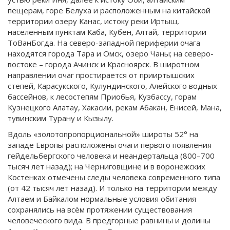
пещерам, горе Белуха и расположенным на китайской
территории озеру Канас, истоку реки Иртыш,
населённым пунктам Каба, Кубен, Алтай, территории
ТоВанБогда. На северо-западной периферии очага
находятся города Тара и Омск, озеро Чаны; на северо-
востоке – города Ачинск и Красноярск. В широтном
направлении очаг простирается от прииртышских
степей, Карасукского, Кулундинского, Алейского водных
бассейнов, к лесостепям Приобья, Кузбассу, горам
Кузнецкого Алатау, Хакасии, рекам Абакан, Енисей, Мана,
тувинским Турану и Кызылу.
Вдоль «золотопропорциональной» широты 52° на
западе Европы расположены очаги первого появления
гейдельбергского человека и неандертальца (800–700
тысяч лет назад); на Черниговщине и в воронежских
Костенках отмечены следы человека современного типа
(от 42 тысяч лет назад). И только на территории между
Алтаем и Байкалом нормальные условия обитания
сохранялись на всём протяжении существования
человеческого вида. В предгорные равнины и долины