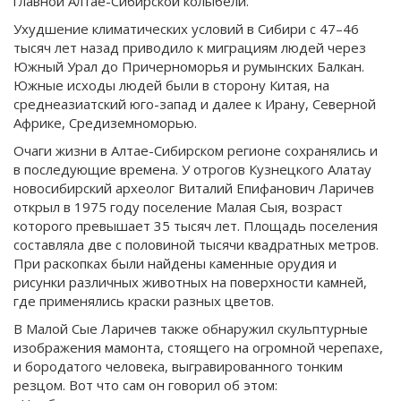
главной Алтае-Сибирской колыбели.
Ухудшение климатических условий в Сибири с 47–46
тысяч лет назад приводило к миграциям людей через
Южный Урал до Причерноморья и румынских Балкан.
Южные исходы людей были в сторону Китая, на
среднеазиатский юго-запад и далее к Ирану, Северной
Африке, Средиземноморью.
Очаги жизни в Алтае-Сибирском регионе сохранялись и
в последующие времена. У отрогов Кузнецкого Алатау
новосибирский археолог Виталий Епифанович Ларичев
открыл в 1975 году поселение Малая Сыя, возраст
которого превышает 35 тысяч лет. Площадь поселения
составляла две с половиной тысячи квадратных метров.
При раскопках были найдены каменные орудия и
рисунки различных животных на поверхности камней,
где применялись краски разных цветов.
В Малой Сые Ларичев также обнаружил скульптурные
изображения мамонта, стоящего на огромной черепахе,
и бородатого человека, выгравированного тонким
резцом. Вот что сам он говорил об этом: