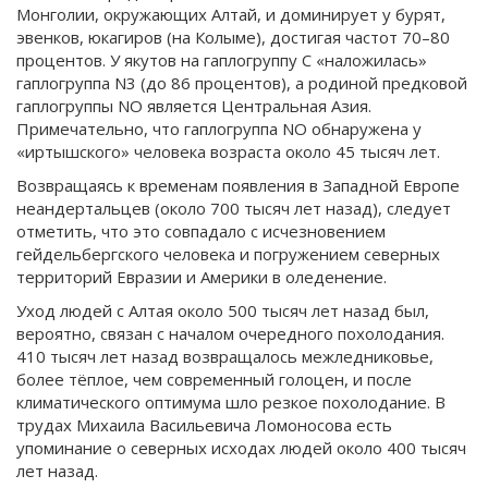
Монголии, окружающих Алтай, и доминирует у бурят,
эвенков, юкагиров (на Колыме), достигая частот 70–80
процентов. У якутов на гаплогруппу С «наложилась»
гаплогруппа N3 (до 86 процентов), а родиной предковой
гаплогруппы NO является Центральная Азия.
Примечательно, что гаплогруппа NO обнаружена у
«иртышского» человека возраста около 45 тысяч лет.
Возвращаясь к временам появления в Западной Европе
неандертальцев (около 700 тысяч лет назад), следует
отметить, что это совпадало с исчезновением
гейдельбергского человека и погружением северных
территорий Евразии и Америки в оледенение.
Уход людей с Алтая около 500 тысяч лет назад был,
вероятно, связан с началом очередного похолодания.
410 тысяч лет назад возвращалось межледниковье,
более тёплое, чем современный голоцен, и после
климатического оптимума шло резкое похолодание. В
трудах Михаила Васильевича Ломоносова есть
упоминание о северных исходах людей около 400 тысяч
лет назад.