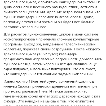
трёхлетнего цикла, с привязкой календарной системы к
дням осеннего и весеннего равноденствий, летнего и
зимнего солнцестояний. Древние астрономы знали, что
лунный календарь невозможно использовать долго,
поскольку с течением времени он будет всё больше
отставать от солнечного.
Для расчётов лунно-солнечных циклов в моей системе
космогеопрогноза я применяю сложные компьютерные
программы. Выход же, найденный палеолитическими
коллегами, поражает своим остроумием. После каждого
трёхлетнего цикла (1062 суток) календарь
предусматривал исправление погрешности добавлением
лунного месяца, затем через 18 лет добавлялась ещё
одна поправка, и весь цикл повторялся. Это означает,
что календарь был изначально задуман как вечный!
Известно, что 18‑летний лунно-солнечный цикл под
именем Сароса применялся древними египтянами при
прогнозах разливов Нила. И также известно, что
генетические корни египетских фараонов исходят с юга
Сибири. Это наводит на мысль о том, что египетские