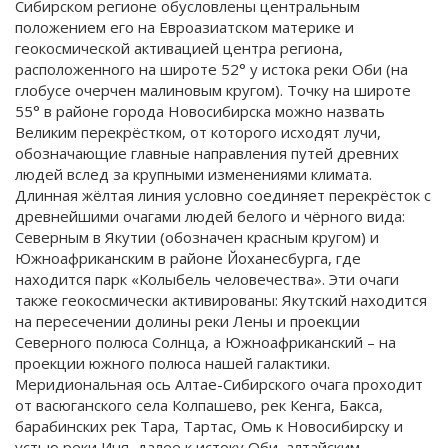
Сибирском регионе обусловлены центральным
положением его на Евроазиатском материке и
геокосмической активацией центра региона,
расположенного на широте 52° у истока реки Оби (на
глобусе очерчен малиновым кругом). Точку на широте
55° в районе города Новосибирска можно назвать
Великим перекрёстком, от которого исходят лучи,
обозначающие главные направления путей древних
людей вслед за крупными изменениями климата.
Длинная жёлтая линия условно соединяет перекрёсток с
древнейшими очагами людей белого и чёрного вида:
Северным в Якутии (обозначен красным кругом) и
Южноафриканским в районе Йоханесбурга, где
находится парк «Колыбель человечества». Эти очаги
также геокосмически активированы: Якутский находится
на пересечении долины реки Лены и проекции
Северного полюса Солнца, а Южноафриканский – на
проекции южного полюса нашей галактики.
Меридиональная ось Алтае-Сибирского очага проходит
от васюганского села Колпашево, рек Кенга, Бакса,
барабинских рек Тара, Тартас, Омь к Новосибирску и
устью реки Иня, далее к истоку Оби, алтайским