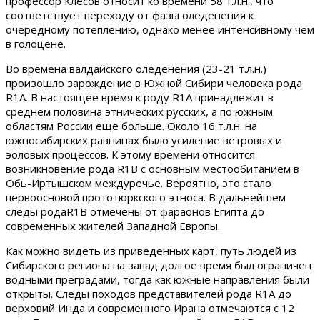
профессор Клесов относит ко времени 58 т.л.н., что
соответствует переходу от фазы оледенения к
очередному потеплению, однако менее интенсивному чем
в голоцене.
Во времена валдайского оледенения (23-21 т.л.н.)
произошло зарождение в Южной Сибири человека рода
R1А. В настоящее время к роду R1А принадлежит в
среднем половина этнических русских, а по южным
областям России еще больше. Около 16 т.л.н. на
южносибирских равнинах было усиление ветровых и
эоловых процессов. К этому времени относится
возникновение рода R1В с основным местообитанием в
Обь-Иртышском междуречье. Вероятно, это стало
первоосновой прототюркского этноса. В дальнейшем
следы родаR1В отмечены от фараонов Египта до
современных жителей Западной Европы.
Как можно видеть из приведенных карт, путь людей из
Сибирского региона на запад долгое время был ограничен
водными преградами, тогда как южные направления были
открыты. Следы походов представителей рода R1А до
верховий Инда и современного Ирана отмечаются с 12