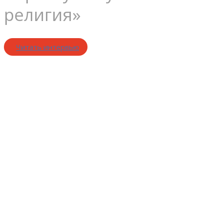
религия»
Читать интервью
Чтобы
распутать
кита,