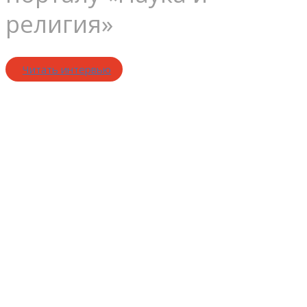
религия»
Читать интервью
Дисциплина
–
мать победы