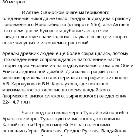
80 метров.
В Алтае-Сибирском очаге материкового
оледенения никогда не было: тундра подходила к району
современного Новосибирска (к широте 55о), а на Алтае в
это время росли буковые и дубовые леса, о чем
свидетельствует палинология - наука о пыльце и спорах
ныне живущих и ископаемых растений.
Ареалы древних людей еще более сокращались, потому
что оледенение сопровождалось затоплением части
территории Евразии из-за подпруживания стока рек Оби и
Енисея ледниковой дамбой. Для иллюстрации этого
явления привлекаются материалы географических коллег
А.В. Карнаухова и В.Н. Карнаухова, где показано
максимальное затопление во время валдайского
(вюрмского, висконсинского, зыряновского) оледенения
22-14,7 т.л.н.
Часть вод протекала через Тургайский прогиб в
Аральское море, Туранскую низменность, котловины
Каспийского и Черного морей. Не затопленными
оставались Урал, Волжская, Средне Русская, Валдайская