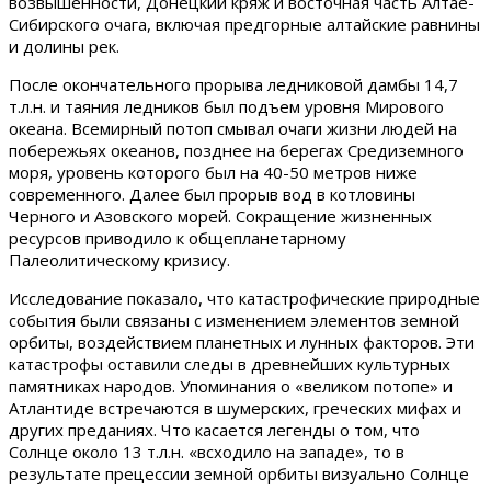
возвышенности, Донецкий кряж и восточная часть Алтае-
Сибирского очага, включая предгорные алтайские равнины
и долины рек.
После окончательного прорыва ледниковой дамбы 14,7
т.л.н. и таяния ледников был подъем уровня Мирового
океана. Всемирный потоп смывал очаги жизни людей на
побережьях океанов, позднее на берегах Средиземного
моря, уровень которого был на 40-50 метров ниже
современного. Далее был прорыв вод в котловины
Черного и Азовского морей. Сокращение жизненных
ресурсов приводило к общепланетарному
Палеолитическому кризису.
Исследование показало, что катастрофические природные
события были связаны с изменением элементов земной
орбиты, воздействием планетных и лунных факторов. Эти
катастрофы оставили следы в древнейших культурных
памятниках народов. Упоминания о «великом потопе» и
Атлантиде встречаются в шумерских, греческих мифах и
других преданиях. Что касается легенды о том, что
Солнце около 13 т.л.н. «всходило на западе», то в
результате прецессии земной орбиты визуально Солнце