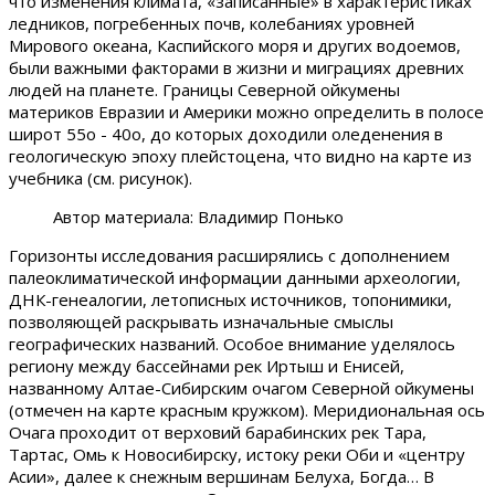
что изменения климата, «записанные» в характеристиках
ледников, погребенных почв, колебаниях уровней
Мирового океана, Каспийского моря и других водоемов,
были важными факторами в жизни и миграциях древних
людей на планете. Границы Северной ойкумены
материков Евразии и Америки можно определить в полосе
широт 55о - 40о, до которых доходили оледенения в
геологическую эпоху плейстоцена, что видно на карте из
учебника (см. рисунок).
Автор материала: Владимир Понько
Горизонты исследования расширялись с дополнением
палеоклиматической информации данными археологии,
ДНК-генеалогии, летописных источников, топонимики,
позволяющей раскрывать изначальные смыслы
географических названий. Особое внимание уделялось
региону между бассейнами рек Иртыш и Енисей,
названному Алтае-Сибирским очагом Северной ойкумены
(отмечен на карте красным кружком). Меридиональная ось
Очага проходит от верховий барабинских рек Тара,
Тартас, Омь к Новосибирску, истоку реки Оби и «центру
Асии», далее к снежным вершинам Белуха, Богда… В