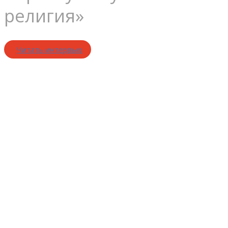
религия»
Читать интервью
Необходимо
выучить
исторически