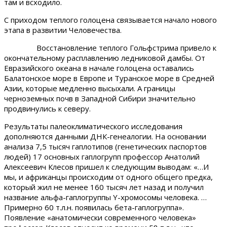
там и всходило.
С приходом теплого голоцена связывается начало нового
этапа в развитии Человечества.
Восстановление теплого Гольфстрима привело к
окончательному расплавлению ледниковой дамбы. От
Евразийского океана в начале голоцена оставались
Балатонское море в Европе и Туранское море в Средней
Азии, которые медленно высыхали. А границы
черноземных почв в Западной Сибири значительно
продвинулись к северу.
Результаты палеоклиматического исследования
дополняются данными ДНК-генеалогии. На основании
анализа 7,5 тысяч гаплотипов (генетических паспортов
людей) 17 основных гаплогрупп профессор Анатолий
Алексеевич Клесов пришел к следующим выводам: «…И
мы, и африканцы происходим от одного общего предка,
который жил не менее 160 тысяч лет назад и получил
название альфа-гаплогруппы Y-хромосомы человека. …
Примерно 60 т.л.н. появилась бета-гаплогруппа».
Появление «анатомически современного человека»