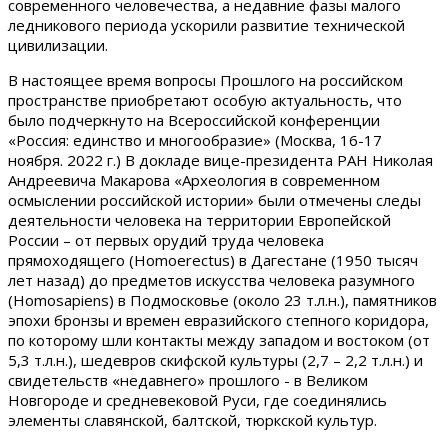
современного человечества, а недавние фазы малого
ледникового периода ускорили развитие технической
цивилизации.
В настоящее время вопросы Прошлого на российском
пространстве приобретают особую актуальность, что
было подчеркнуто на Всероссийской конференции
«Россия: единство и многообразие» (Москва, 16-17
ноября. 2022 г.) В докладе вице-президента РАН Николая
Андреевича Макарова «Археология в современном
осмыслении российской истории» были отмечены следы
деятельности человека на территории Европейской
России – от первых орудий труда человека
прямоходящего (Homoerectus) в Дагестане (1950 тысяч
лет назад) до предметов искусства человека разумного
(Homosapiens) в Подмосковье (около 23 т.л.н.), памятников
эпохи бронзы и времен евразийского степного коридора,
по которому шли контакты между западом и востоком (от
5,3 т.л.н.), шедевров скифской культуры (2,7 – 2,2 т.л.н.) и
свидетельств «недавнего» прошлого - в Великом
Новгороде и средневековой Руси, где соединялись
элементы славянской, балтской, тюркской культур.