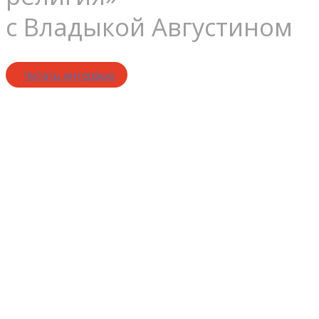
с Владыкой Августином
Читать интервью
Сегодняшняя
Россия
угодна Богу