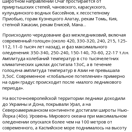
широтном направлении Очаг простирается от
прииртышских степей, чановского, карасукского,
кулундинского водных бассейнов, к лесостепному
Приобью, горам Кузнецкого Алатау, рекам Томь, Кия,
степной Хакасии, рекам Енисей, Мана…
Происходило чередование фаз межледниковий, включая
современный голоцен (около 420, 330-320, 240, 215, 125-
112, 11-0 тысяч лет назад), и фаз максимального
оледенения: 350-340, 250-240, 150-140, 70-60, 22-17 т.л.н.
Амплитуда колебаний температур в сто тысячелетних
климатических циклах достигала 13оС, а в течение
голоцена амплитуда температур в Азии не превышала
3,5оС. Современное «глобальное потепление» примерно
на один градус происходит после «малого ледникового
периода».
На восточноевропейской территории ледники доходили
до Украины и Дона, покрывали Урал, а на
Североамериканском континенте достигали широты Нью-
Йорка (40о). Уровень Мирового океана при максимальном
оледенении опускался более чем на 100 метров от
современного, а Каспийское море поднималось на высоту