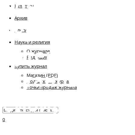
Конец
Культура
Архив
европейског
Блоги
Наука и религия
путешествия:
О журнале
Редакция
Купить журнал
остановка –
Магазин (PDF)
Подписка на журнал
Точки продаж журнала
Сибирь
0