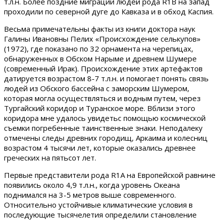
т.л.н. Более поздние миграции людей рода R1В на запад
проходили по северной дуге до Кавказа и в обход Каспия.
Весьма примечательны факты из книги доктора наук
Галины Ивановны Пелих «Происхождение селькупов»
(1972), где показано по 32 орнамента на черепицах,
обнаруженных в Обском Нарыме и древнем Шумере
(современный Ирак). Происхождение этих артефактов
датируется возрастом 8-7 т.л.н. и помогает понять связь
людей из Обского бассейна с заморским Шумером,
которая могла осуществляться и водным путем, через
Тургайский коридор и Туранское море. Вблизи этого
коридора мне удалось увидетьс помощью космической
съемки погребенные таинственные знаки. Неподалеку
отмечены следы древних городищ, Аркаима и колесниц
возрастом 4 тысячи лет, которые оказались древнее
греческих на пятьсот лет.
Первые представители рода R1А на Европейской равнине
появились около 4,9 т.л.н., когда уровень Океана
поднимался на 3-5 метров выше современного.
Относительно устойчивые климатические условия в
последующие тысячелетия определили становление