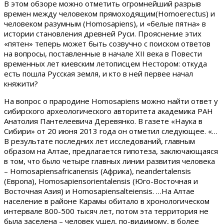
В этом обзоре можно отметить огромнейший разрыв
времен между человеком прямоходящим(Homoerectus) и
человеком разумным (Homosapiens), и «белые пятна» в
истории становления древней Руси. Прояснение этих
«пятен» теперь может быть созвучно с поиском ответов
на вопросы, поставленные в начале XII века в Повести
временных лет киевским летописцем Нестором: откуда
есть пошла Русская земля, и кто в ней первее начал
княжити?
На вопрос о прародине Homosapiens можно найти ответ у
сибирского археологического авторитета академика РАН
Анатолия Пантелеевича Деревянко. В газете «Наука в
Сибири» от 20 июня 2013 года он отметил следующее. «…
В результате последних лет исследований, главным
образом на Алтае, предлагается гипотеза, заключающаяся
в том, что было четыре главных линии развития человека
– Homosapiensafricanensis (Африка), neandertalensis
(Европа), Homosapiensorientalensis (Юго-Восточная и
Восточная Азия) и Homosapiensalteiensis. …На Алтае
население в районе Карамы обитало в хронологическом
интервале 800-500 тысяч лет, потом эта территория не
была заселена – человек ушел, по-видимому, в более