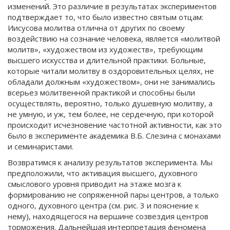
изменений. Это различие в результатах экспериментов
подтверждает то, что было известно святым отцам:
Иисусова молитва отлична от других по своему
воздействию на сознание человека, является «молитвой
молитв», «художеством из художеств», требующим
высшего искусства и длительной практики. Больные,
которые читали молитву в оздоровительных целях, не
обладали должным «художеством», они не занимались
всерьез молитвенной практикой и способны были
осуществлять, вероятно, только душевную молитву, а
не умную, и уж, тем более, не сердечную, при которой
происходит исчезновение частотной активности, как это
было в эксперименте академика В.Б. Слезина с монахами
и семинаристами.
Возвратимся к анализу результатов эксперимента. Мы
предположили, что активация высшего, духовного
смыслового уровня приводит на этаже мозга к
формированию не сопряженной пары центров, а только
одного, духовного центра (см. рис. 3 и пояснение к
нему), находящегося на вершине созвездия центров
торможения. Дальнейшая интерпретация феномена