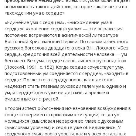
преображение неким действием. Иисусова молитва дает
возможность такого действия, которое заключается во
«вхождении ума в сердце».
«Единение ума с сердцем», «нисхождение ума в
сердце», «хранение сердца умом» — эти выражения
постоянно встречаются в аскетической литературе
Восточной Христианской Церкви. По словам известного
русского богослова двадцатого века В.Н. Лосского: «Без
сердца, средоточия всей деятельности человека — ум
бессилен. Без ума сердце слепо, лишено руководства»
[Лосский, 1991, с. 152]. Когда сердце сочувствует уму,
подготовленный ум соединяется с сердцем, «входит» в
сердце. После этого сердцу вновь, как в детстве,
надлежит стать главным руководителем ума, однако и
ум, и сердце здесь уже не детские, а зрелые и
очищенные от страстей.
Второй аспект объяснения исчезновения возбуждения в
конце эксперимента приложим к ситуации, когда ум
молящихся (смысловая иерархия во главе с духовным
смысловым уровнем) и сердце уже объединились. У
сердечного смыслового уровня, как и у всех остальных