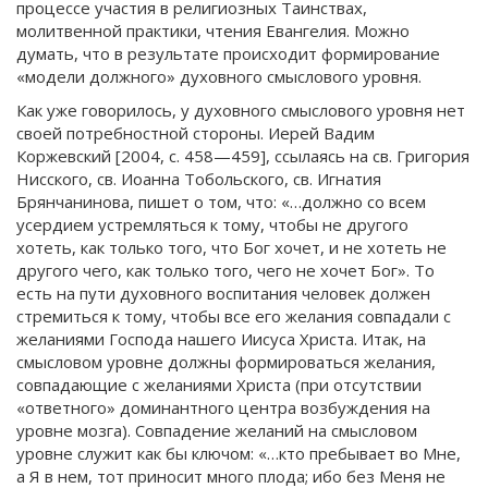
процессе участия в религиозных Таинствах,
молитвенной практики, чтения Евангелия. Можно
думать, что в результате происходит формирование
«модели должного» духовного смыслового уровня.
Как уже говорилось, у духовного смыслового уровня нет
своей потребностной стороны. Иерей Вадим
Коржевский [2004, с. 458—459], ссылаясь на св. Григория
Нисского, св. Иоанна Тобольского, св. Игнатия
Брянчанинова, пишет о том, что: «…должно со всем
усердием устремляться к тому, чтобы не другого
хотеть, как только того, что Бог хочет, и не хотеть не
другого чего, как только того, чего не хочет Бог». То
есть на пути духовного воспитания человек должен
стремиться к тому, чтобы все его желания совпадали с
желаниями Господа нашего Иисуса Христа. Итак, на
смысловом уровне должны формироваться желания,
совпадающие с желаниями Христа (при отсутствии
«ответного» доминантного центра возбуждения на
уровне мозга). Совпадение желаний на смысловом
уровне служит как бы ключом: «…кто пребывает во Мне,
а Я в нем, тот приносит много плода; ибо без Меня не