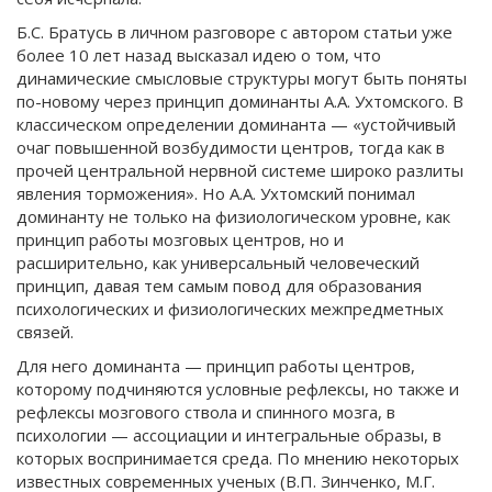
Б.С. Братусь в личном разговоре с автором статьи уже
более 10 лет назад высказал идею о том, что
динамические смысловые структуры могут быть поняты
по-новому через принцип доминанты А.А. Ухтомского. В
классическом определении доминанта — «устойчивый
очаг повышенной возбудимости центров, тогда как в
прочей центральной нервной системе широко разлиты
явления торможения». Но А.А. Ухтомский понимал
доминанту не только на физиологическом уровне, как
принцип работы мозговых центров, но и
расширительно, как универсальный человеческий
принцип, давая тем самым повод для образования
психологических и физиологических межпредметных
связей.
Для него доминанта — принцип работы центров,
которому подчиняются условные рефлексы, но также и
рефлексы мозгового ствола и спинного мозга, в
психологии — ассоциации и интегральные образы, в
которых воспринимается среда. По мнению некоторых
известных современных ученых (В.П. Зинченко, М.Г.