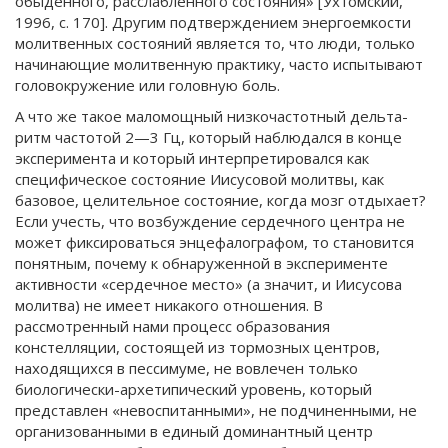
обыденного, расслабленного состояния» [Ухтомский,
1996, с. 170]. Другим подтверждением энергоемкости
молитвенных состояний является то, что люди, только
начинающие молитвенную практику, часто испытывают
головокружение или головную боль.
А что же такое маломощный низкочастотный дельта-
ритм частотой 2—3 Гц, который наблюдался в конце
эксперимента и который интерпретировался как
специфическое состояние Иисусовой молитвы, как
базовое, целительное состояние, когда мозг отдыхает?
Если учесть, что возбуждение сердечного центра не
может фиксироваться энцефалографом, то становится
понятным, почему к обнаруженной в эксперименте
активности «сердечное место» (а значит, и Иисусова
молитва) не имеет никакого отношения. В
рассмотренный нами процесс образования
констелляции, состоящей из тормозных центров,
находящихся в пессимуме, не вовлечен только
биологически-архетипический уровень, который
представлен «невоспитанными», не подчиненными, не
организованными в единый доминантный центр