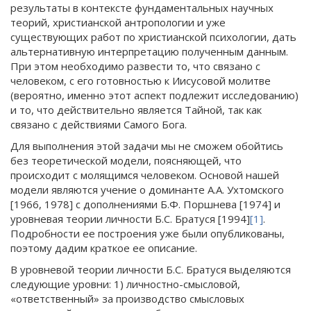
результаты в контексте фундаментальных научных
теорий, христианской антропологии и уже
существующих работ по христианской психологии, дать
альтернативную интерпретацию полученным данным.
При этом необходимо развести то, что связано с
человеком, с его готовностью к Иисусовой молитве
(вероятно, именно этот аспект подлежит исследованию)
и то, что действительно является Тайной, так как
связано с действиями Самого Бога.
Для выполнения этой задачи мы не сможем обойтись
без теоретической модели, поясняющей, что
происходит с молящимся человеком. Основой нашей
модели являются учение о доминанте А.А. Ухтомского
[1966, 1978] с дополнениями Б.Ф. Поршнева [1974] и
уровневая теории личности Б.С. Братуся [1994]
[1]
.
Подробности ее построения уже были опубликованы,
поэтому дадим краткое ее описание.
В уровневой теории личности Б.С. Братуся выделяются
следующие уровни: 1) личностно-смысловой,
«ответственный» за производство смысловых