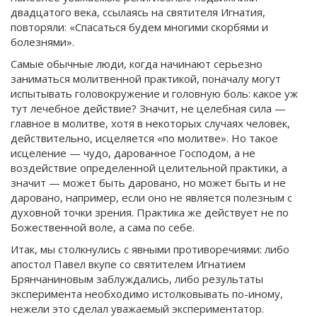
двадцатого века, ссылаясь на святителя Игнатия,
повторяли: «Спасаться будем многими скорбями и
болезнями».
Самые обычные люди, когда начинают серьезно
заниматься молитвенной практикой, поначалу могут
испытывать головокружение и головную боль: какое уж
тут лечебное действие? Значит, не целебная сила —
главное в молитве, хотя в некоторых случаях человек,
действительно, исцеляется «по молитве». Но такое
исцеление — чудо, дарованное Господом, а не
воздействие определенной целительной практики, а
значит — может быть даровано, но может быть и не
даровано, например, если оно не является полезным с
духовной точки зрения. Практика же действует не по
Божественной воле, а сама по себе.
Итак, мы столкнулись с явными противоречиями: либо
апостол Павел вкупе со святителем Игнатием
Брянчаниновым заблуждались, либо результаты
эксперимента необходимо истолковывать по-иному,
нежели это сделал уважаемый экспериментатор.