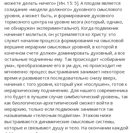
можете делать ничего» [Ин. 15: 5]. А плодом является
созидание «модели должного» духовного смыслового
уровня, а может быть, и формирование духовного
тормозного центра на уровне мозга (который, однако,
не обнаружен экспериментально!). Когда подвижник
начинает молиться, он устремляется ко Христу: это
служит началом процесса формирования на смысловой
вершине иерархии смысловых уровней, в которой в
конечном счете должен доминировать духовный, а все
остальные подчинены ему. Так происходит «собирание
ума», преобразование его в ум-дух, но происходит не
мгновенно: процесс выстраивания занимает некоторое
время и развивается последовательно снизу вверх,
начиная с того уровня, который уже «послушен», готов к
иерархическому подчинению. Для нашего современника
это будет в лучшем случае симбиотический уровень, так
как биологически-архетипический сможет войти в
иерархию, только если подвижник занимается так
называемым «телесным подвигом». Этажом ниже
выстраиваются динамические смысловые системы,
которые и связывают душу и тело. На окончании каждой