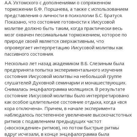
А.А. Ухтомского с дополнениями о сопряженном
торможении Б.Ф. Поршнева, а также с использованием
представления о личности в психологии Б.С. Братуся.
Показано, что состояние готовности к Иисусовой
молитве должно быть таким, когда практически весь
мозг охвачен пессимальным торможением, которое по
природе своей является сверхактивным, что
опровергает интерпретацию Иисусовой молитвы как
пассивного состояния.
Несколько лет назад академиком В.Б. Слезиным была
предпринята попытка экспериментального изучения
состояния Иисусовой молитвы на небольшой группе
слушателей Духовной семинарии и монашествующих.
Снималась энцефалограмма молящихся. В результате
состояние Иисусовой молитвы было интерпретировано
как особое целительное состояние отдыха, когда «вся
кора отключена». Причем, в начале эксперимента
наблюдалось постепенное увеличение высокочастотных
ритмов с подавлением предыдущих частот
(«восхождение» ритмов), но потом быстрые ритмы
вдруг исчезали, в конце энцефалограмма была