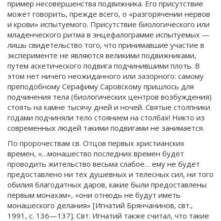
пример несовершенства подвижника. Его присутствие
может говорить, прежде всего, о «разгорячении нервов
и крови» испытуемого. Присутствие биологического или
младенческого ритма в энцефалограмме испытуемых —
лишь свидетельство того, что принимавшие участие в
эксперименте не являются великими подвижниками,
путем аскетического подвига подчинившими плоть. В
этом нет ничего неожиданного или зазорного: самому
преподобному Серафиму Саровскому пришлось для
подчинения тела (биологических центров возбуждения)
стоять на камне тысячу дней и ночей. Святые столпники
годами подчиняли тело стоянием на столбах! Никто из
современных людей такими подвигами не занимается.
По пророчествам св. Отцов первых христианских
времен, «…монашество последних времен будет
проводить жительство весьма слабое… ему не будет
предоставлено ни тех душевных и телесных сил, ни того
обилия благодатных даров, какие были предоставлены
первым монахам», «они отнюдь не будут иметь
монашеского делания» [Игнатий Брянчанинов, свт.,
1991, с. 136—137]. Свт. Игнатий также считал, что такие