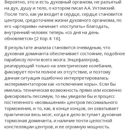
Вероятно, это и есть духовный организм, не разъятый
на дух, душу и тело, о котором писал А.А. Ухтомский.
После того, как ум входит в сердце, сердце становится
центром, средоточием жизни духовного организма, по
его «артериям» начинает «поступать» благодать,
внутренний человек теперь «со дня на день
обновляется» [2 Кор 4: 16].
В результате анализа становится очевидным, что
духовная доминанта обеспечивает состояние, подобное
парабиозу почти всего мозга. Энцефалограф,
реагирующий только на электрические колебания,
фиксирует почти полное их отсутствие, и поэтому
данная ситуация ошибочно интерпретировалась
экспериментатором как «отключение коры». Если бы
имелась техническая возможность прямо или косвенно
фиксировать пессимум, то мы увидели бы и процесс
постепенного «возвышения» центров пессимального
торможения, и то, как, в конце концов, он охватывает
практически весь мозг, когда в дело вступает духовная
тормозная доминанта, и наличие почти целостной
констелляции центров, и ее огромную мощность.