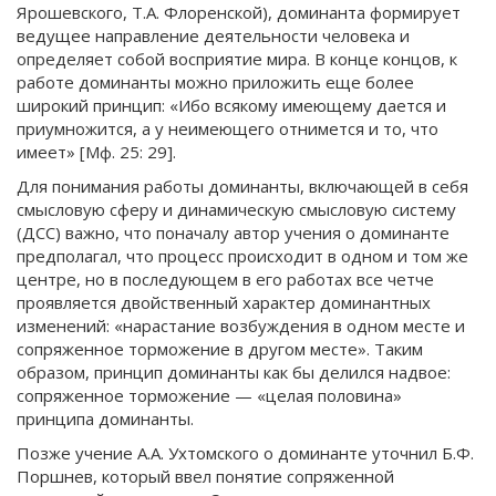
Ярошевского, Т.А. Флоренской), доминанта формирует
ведущее направление деятельности человека и
определяет собой восприятие мира. В конце концов, к
работе доминанты можно приложить еще более
широкий принцип: «Ибо всякому имеющему дается и
приумножится, а у неимеющего отнимется и то, что
имеет» [Мф. 25: 29].
Для понимания работы доминанты, включающей в себя
смысловую сферу и динамическую смысловую систему
(ДСС) важно, что поначалу автор учения о доминанте
предполагал, что процесс происходит в одном и том же
центре, но в последующем в его работах все четче
проявляется двойственный характер доминантных
изменений: «нарастание возбуждения в одном месте и
сопряженное торможение в другом месте». Таким
образом, принцип доминанты как бы делился надвое:
сопряженное торможение — «целая половина»
принципа доминанты.
Позже учение А.А. Ухтомского о доминанте уточнил Б.Ф.
Поршнев, который ввел понятие сопряженной