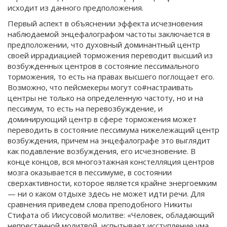
исходит из данного предположения.
Первый аспект в объяснении эффекта исчезновения
наблюдаемой энцефалографом частоты заключается в
предположении, что духовный доминантный центр
своей иррадиацией торможения переводит высший из
возбужденных центров в состояние пессимального
торможения, то есть на правах высшего поглощает его.
Возможно, что пейсмекеры могут со#настраивать
центры не только на определенную частоту, но и на
пессимум, то есть на перевозбуждение, и
доминирующий центр в сфере торможения может
переводить в состояние пессимума нижележащий центр
возбуждения, причем на энцефалографе это выглядит
как подавление возбуждения, его исчезновение. В
конце концов, вся многоэтажная констелляция центров
мозга оказывается в пессимуме, в состоянии
сверхактивности, которое является крайне энергоемким
— ни о каком отдыхе здесь не может идти речи. Для
сравнения приведем слова преподобного Никиты
Стифата об Иисусовой молитве: «Человек, обладающий
непрестанной молитвой, испытывает исступление ума,