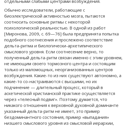
отдельными слабыми центрами возбуждения.
Обычно исследователи, работающие с
биоэлектрической активностью мозга, пытаются
соотносить основные ритмы с некоторой
психологической реальностью. В одной из работ
[Миронова, 2009, с. 69—76] была предпринята попытка
подобного соотнесения и прослежено соответствие
дельта-ритма и биологически-архетипического
смыслового уровня. Если соотнесение верно, то
полученный дельта-ритм связан именно с этим уровнем,
не имеющим своего тормозного центра и состоящим
только из маломощных, неорганизованных центров
возбуждения. Какие-то из них существуют автономно, а
какие-то со-настраиваются с высшими, но их
подчинение — длительный процесс, который в
аскетической христианской практике осуществляется
через «телесный подвиг». Поэтому думается, что
никакого отношения к верховной духовной доминанте
указанный дельта-ритм не имеет, это пример
бездоминантного состояния, пример «выпадания»
низшего смыслового уровня из смысловой иерархии,