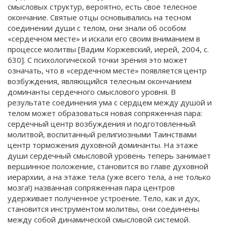
смысловых структур, вероятно, есть свое телесное
окончание. Святые отцы основывались на тесном
соединении души с телом, они знали об особом
«сердечном месте» и искали его своим вниманием в
процессе молитвы [Вадим Коржевский, иерей, 2004, с.
630]. С психологической точки зрения это может
означать, что в «сердечном месте» появляется центр
возбуждения, являющийся телесным окончанием
доминанты сердечного смыслового уровня. В
результате соединения ума с сердцем между душой и
телом может образоваться новая сопряженная пара:
сердечный центр возбуждения и подготовленный
молитвой, воспитанный религиозными Таинствами
центр торможения духовной доминанты. На этаже
души сердечный смысловой уровень теперь занимает
вершинное положение, становится во главе духовной
иерархии, а на этаже тела (уже всего тела, а не только
мозга!) названная сопряженная пара центров
удерживает полученное устроение. Тело, как и дух,
становится инструментом молитвы, они соединены
между собой динамической смысловой системой.