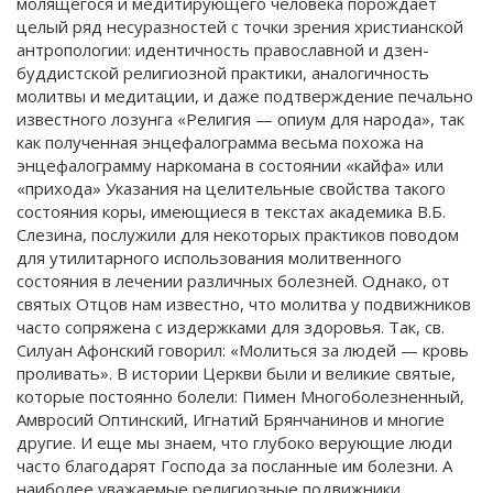
молящегося и медитирующего человека порождает
целый ряд несуразностей с точки зрения христианской
антропологии: идентичность православной и дзен-
буддистской религиозной практики, аналогичность
молитвы и медитации, и даже подтверждение печально
известного лозунга «Религия — опиум для народа», так
как полученная энцефалограмма весьма похожа на
энцефалограмму наркомана в состоянии «кайфа» или
«прихода» Указания на целительные свойства такого
состояния коры, имеющиеся в текстах академика В.Б.
Слезина, послужили для некоторых практиков поводом
для утилитарного использования молитвенного
состояния в лечении различных болезней. Однако, от
святых Отцов нам известно, что молитва у подвижников
часто сопряжена с издержками для здоровья. Так, св.
Силуан Афонский говорил: «Молиться за людей — кровь
проливать». В истории Церкви были и великие святые,
которые постоянно болели: Пимен Многоболезненный,
Амвросий Оптинский, Игнатий Брянчанинов и многие
другие. И еще мы знаем, что глубоко верующие люди
часто благодарят Господа за посланные им болезни. А
наиболее уважаемые религиозные подвижники