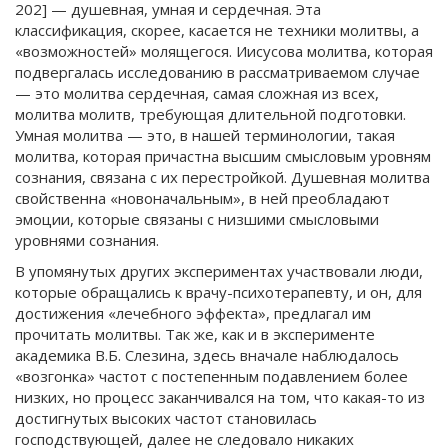
202] — душевная, умная и сердечная. Эта
классификация, скорее, касается не техники молитвы, а
«возможностей» молящегося. Иисусова молитва, которая
подвергалась исследованию в рассматриваемом случае
— это молитва сердечная, самая сложная из всех,
молитва молитв, требующая длительной подготовки.
Умная молитва — это, в нашей терминологии, такая
молитва, которая причастна высшим смысловым уровням
сознания, связана с их перестройкой. Душевная молитва
свойственна «новоначальным», в ней преобладают
эмоции, которые связаны с низшими смысловыми
уровнями сознания.
В упомянутых других экспериментах участвовали люди,
которые обращались к врачу-психотерапевту, и он, для
достижения «лечебного эффекта», предлагал им
прочитать молитвы. Так же, как и в эксперименте
академика В.Б. Слезина, здесь вначале наблюдалось
«возгонка» частот с постепенным подавлением более
низких, но процесс заканчивался на том, что какая-то из
достигнутых высоких частот становилась
господствующей, далее не следовало никаких