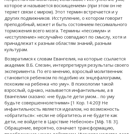
которое и называется восхищением» (при этом он не
теряет связи с миром). Этот термин встречается и у
других подвижников. Исступление, о котором говорит
преподобный, может и быть состоянием пессимального
торможения всего мозга. Термины «пессимум» и
«исступление» неслучайно совпадают по смыслу, хотя и
принадлежат к разным областям знаний, разным
культурам.
Возвратимся к словам Евангелия, на которые ссылается
академик В.Б. Слезин, интерпретируя результаты своего
эксперимента. По его мнению, взрослый молитвенник
становится ребенком по подобию их энцефалограмм,
похожим на ребенка «по уму». В психологии такой
взрослый, однако, называется инфантильным, а в
Евангелии сказано: «не будьте дети умом… по уму
будьте совершеннолетними» [1 Кор. 14:20]! Не
инфантильность является идеалом, но возможность
«обратиться»: «если не обратитесь и не будете как
дети, не войдете в Царствие Небесное» [Мф. 18: 3].
Обращение, вероятно, означает трансформацию,