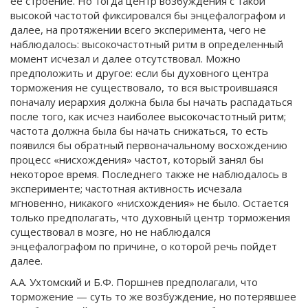
ее строение. Но тогда центр возбуждения с такой
высокой частотой фиксировался бы энцефалографом и
далее, на протяжении всего эксперимента, чего не
наблюдалось: высокочастотный ритм в определенный
момент исчезал и далее отсутствовал. Можно
предположить и другое: если бы духовного центра
торможения не существовало, то вся выстроившаяся
поначалу иерархия должна была бы начать распадаться
после того, как исчез наиболее высокочастотный ритм;
частота должна была бы начать снижаться, то есть
появился бы обратный первоначальному восхождению
процесс «нисхождения» частот, который занял бы
некоторое время. Последнего также не наблюдалось в
эксперименте; частотная активность исчезала
мгновенно, никакого «нисхождения» не было. Остается
только предполагать, что духовный центр торможения
существовал в мозге, но не наблюдался
энцефалографом по причине, о которой речь пойдет
далее.
А.А. Ухтомский и Б.Ф. Поршнев предполагали, что
торможение — суть то же возбуждение, но потерявшее