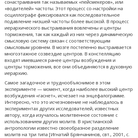
сонастраивания так называемых «пейсмекеров», или
«водителей» частоты. Этот процесс со-настройки на
осциллографе фиксировался как последовательное
подавление низшей частоты более высокой. В процесс
иерархического выстраивания вовлечены и центры
торможения, так как каждый из них через динамическую
смысловую систему связан с соответствующим
смысловым уровнем. В мозге постепенно выстраивается
многоэтажное созвездие центров. В констелляцию
входят имевшиеся ранее центры возбуждения и
центры торможения, все они объединяются в духовную
иерархию.
Самое загадочное и труднообъяснимое в этом
эксперименте — момент, когда наиболее высокий центр
возбуждения «гаснет», исчезает на энцефалограмме.
Интересно, что это исчезновение не наблюдалось в
экспериментах других исследователей, известных
автору, когда изучалось молитвенное состояние с
использованием других молитв. В христианской
антропологии известно своеобразное разделение
молитв на три типа [Игнатий Брянчанинов, свт., 2001, с.