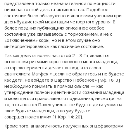
представлена только незначительной по мощности
низкочастотной дельта-активностью. Подобное
состояние было обнаружено и японскими учеными при
дзен-буддистской медитации четвертого уровня. В
более поздних публикациях описанное особое
состояние уже связывалось с торможением, а не с
«отключением» коры, но и в этом случае оно
интерпретировалось как пассивное состояние.
Так как дельта-волны частотой 2—3 Гц являются
основными ритмами коры головного мозга младенца,
автор эксперимента делает вывод, что слова
евангелиста Матфея «…если не обратитесь и не будете
как дети, не войдете в Царство Небесное» [Мф. 18: 3]
необходимо понимать в прямом смысле — как
утверждение полной идентичности сознания младенца
и молящегося православного подвижника, несмотря на
то, что апостол Павел учил: «…не будьте дети умом: на
злое будьте младенцы, а по уму будьте
совершеннолетними» [1 Кор. 14: 20].
Кроме того, аналогичность полученных энцефалограмм