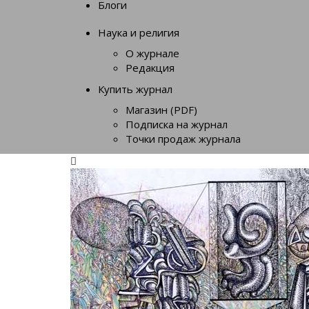
Блоги
Наука и религия
О журнале
Редакция
Купить журнал
Магазин (PDF)
Подписка на журнал
Точки продаж журнала