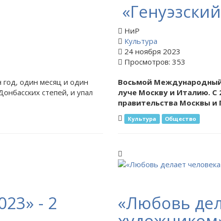
«Генуэзский
НиР
Культура
24 ноября 2023
Просмотров: 353
н год, один месяц и один
Восьмой Международный 
Донбасских степей, и упал
луче Москву и Италию. С
правительства Москвы и 
Культура
Общество
023» - 2
«Любовь дел
художником