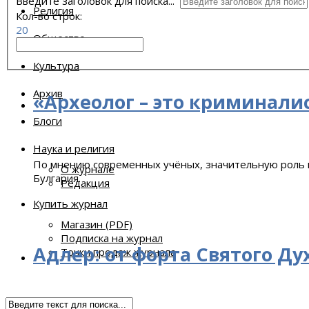
Введите заголовок для поиска...
Религия
Кол-во строк:
20
Общество
Культура
Архив
«Археолог – это криминали
Блоги
Наука и религия
По мнению современных учёных, значительную роль в
О журнале
Булгария.
Редакция
Купить журнал
Магазин (PDF)
Подписка на журнал
Адлер: от форта Святого Ду
Точки продаж журнала