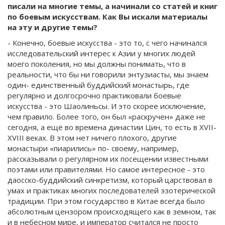
писали на многие темы, а начинали со статей и книг
по боевым искусствам. Как Вы искали материалы
на эту и другие темы?
- Конечно, боевые искусства - это то, с чего начинался
исследовательский интерес к Азии у многих людей
моего поколения, но мы должны понимать, что в
реальности, что бы ни говорили энтузиасты, мы знаем
один- единственный буддийский монастырь, где
регулярно и долгосрочно практиковали боевые
искусства - это Шаолиньсы. И это скорее исключение,
чем правило. Более того, он был «раскручен» даже не
сегодня, а ещё во времена династии Цин, то есть в XVII-
XVIII веках. В этом нет ничего плохого, другие
монастыри «пиарились» по- своему, например,
рассказывали о регулярном их посещении известными
поэтами или правителями. Но самое интересное - это
даосско-буддийский синкретизм, который царствовал в
умах и практиках многих последователей эзотерической
традиции. При этом государство в Китае всегда было
абсолютным цензором происходящего как в земном, так
и в небесном мире, и император считался не просто