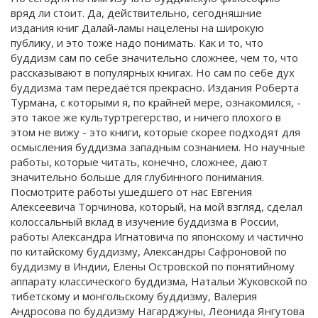
вряд ли стоит. Да, действительно, сегодняшние
издания книг Далай-ламы нацелены на широкую
публику, и это тоже надо понимать. Как и то, что
буддизм сам по себе значительно сложнее, чем то, что
рассказывают в популярных книгах. Но сам по себе дух
буддизма там передаётся прекрасно. Издания Роберта
Турмана, с которыми я, по крайней мере, ознакомился, -
это такое же культуртрегерство, и ничего плохого в
этом не вижу - это книги, которые скорее подходят для
осмысления буддизма западным сознанием. Но научные
работы, которые читать, конечно, сложнее, дают
значительно больше для глубинного понимания.
Посмотрите работы ушедшего от нас Евгения
Алексеевича Торчинова, который, на мой взгляд, сделал
колоссальный вклад в изучение буддизма в России,
работы Александра Игнатовича по японскому и частично
по китайскому буддизму, Александры Сафроновой по
буддизму в Индии, Елены Островской по понятийному
аппарату классического буддизма, Натальи Жуковской по
тибетскому и монгольскому буддизму, Валерия
Андросова по буддизму Нагарджуны, Леонида Янгутова