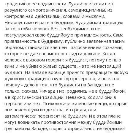
традицию в её подлинности. Буддизм исходит из
разумного самоограничения, самодисциплины, из
контроля над действиями, словами и мыслями.
Недопустимо играть в буддизм. Буддийская традиция
за то, чтобы человек без необходимости не
постулировал свою буддийскую принадлежность. Сама
привязанность к буддизму, публично заявленная таким
образом, становится клёшей - загрязнением сознания,
которое не даёт возможность идти дальше. Когда
человек с вызовом говорит: я буддист, потому не пью
вина и не убиваю живых существ, - это не настоящий
буддист. На Западе вообще принято превращать любую
духовную традицию в культуртрегерство, и понятно
почему - дело в том, что буддисты на Западе, и не
только, скажем, Ричард Гир, родились не в буддийской,
а в христианской традиции. Неважно, ходили они в
церковь или нет. Психологически многие вещи, которые
они почерпнули из детства, из среды, они
автоматически переносят на буддизм. И в этом плане
могут возникать противостояния между буддийскими
группами на Западе, споры о «правильности» буддизма