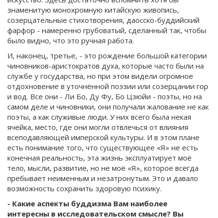
знаменитую монохромную китайскую живопись,
созерцательные стихотворения, даосско-буддийский
фарфор - намеренно грубоватый, сделанный так, чтобы
было видно, что это ручная работа.
И, наконец, третье, - это рождение большой категории
чиновников-аристократов духа, которые часто были на
службе у государства, но при этом видели огромное
отдохновение в уточнённой поэзии или созерцании гор
и вод. Все они - Ли Бо, Ду Фу, Бо Цзюйи - поэты, но на
самом деле и чиновники, они получали жалование не как
поэты, а как служивые люди. У них всего была некая
ячейка, место, где они могли отвлечься от влияния
всеподавляющей имперской культуры. И в этом плане
есть понимание того, что существующее «Я» не есть
конечная реальность, эта жизнь эксплуатирует моё
тело, мысли, развитие, но не моё «Я», которое всегда
пребывает неименным и незатронутым. Это и давало
возможность сохранить здоровую психику.
- Какие аспекты буддизма Вам наиболее
интересны в исследовательском смысле? Вы