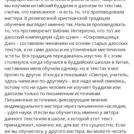
мы изучаем китайский буддизм и даосизм по текстам,
считая, что написанное - и есть то, что проповедовали
мастера. В религиозной христианской традиции
обучение выглядит именно так. Нельзя проповедовать
то, что противоречит Библии. Интересно, что тот же
даосский компендиум «Дао-цзан» - «Сокровищница
Дао» - составляли чиновники на основе старых даосских
текстов, а не сами даосы и не утончённые мистические
эстеты. Вся традиция передавалась изустно. Я с этим
столкнулся, когда обучался в буддийских школах в Китае,
наставники меня обучали одному, но в текстах я мог
прочесть другое. И когда я показывал: «Смотри, учитель,
здесь написано по-другому!» - все надо мной смеялись,
потому что ни один человек не изучает буддизм или
даосизм только по письменным источникам.
Письменные источники, фиксирующие мнение
индивидуального мастера через письменное наследие,
- удел науки. И если вы обучаетесь именно у автора
данного текста или в школе, к которой этот текст
принадлежит, конечно же, для вас это сущностно. Если
же вы обучаетесь у другого мастера, вы можете читать