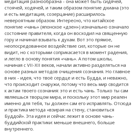
медитация разнообразна - она может быть сидячей,
стоячей, ходячей, и таким образом понятие дхиана (это
и есть медитация, созерцание) расширилось
невероятным образом. Интересно, что китайское
понятие «чань» (японское «дзен») изначально означало
состояние правителя, когда он восходил на священную
гору и начинал взывать к духам. Вот это прямое,
неопосредованное воздействие сил, которые он не
видит, но с которыми соприкасается в момент радения,
и легло в основу понятия «чань». А потом школы,
начиная с VII-XII веков, начали активно разделяться на
основе разных методов очищения сознания. Но главное
в них - идея, что твоё сердце и есть Будда, и неважно,
что происходит снаружи, потому что весь мир сводится
к актам твоего сознания: это и есть чань. Только ты сам
являешься творцом мира, и поскольку этот мир реален
именно для тебя, ты должен сам его исправлять. Отсюда
и практика метода «взирая на стену, становиться
Буддой». Эта идея и сейчас лежит в основе чань-
буддийской практики: меньше внешнего, больше
внутреннего.