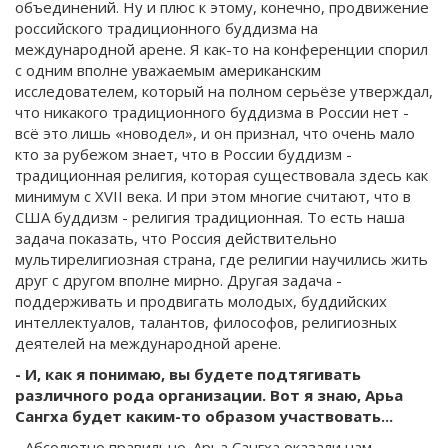
объединений. Ну и плюс к этому, конечно, продвижение
российского традиционного буддизма на
международной арене. Я как-то на конференции спорил
с одним вполне уважаемым американским
исследователем, который на полном серьёзе утверждал,
что никакого традиционного буддизма в России нет -
всё это лишь «новодел», и он признал, что очень мало
кто за рубежом знает, что в России буддизм -
традиционная религия, которая существовала здесь как
минимум с XVII века. И при этом многие считают, что в
США буддизм - религия традиционная. То есть наша
задача показать, что Россия действительно
мультирелигиозная страна, где религии научились жить
друг с другом вполне мирно. Другая задача -
поддерживать и продвигать молодых, буддийских
интеллектуалов, талантов, философов, религиозных
деятелей на международной арене.
- И, как я понимаю, вы будете подтягивать
различного рода организации. Вот я знаю, Арьа
Сангха будет каким-то образом участвовать...
- Абсолютно правильно. Арьа Сангха оказали нам