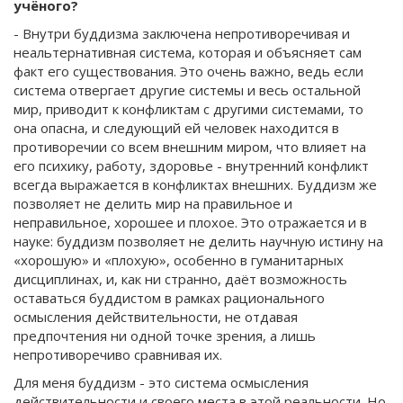
учёного?
- Внутри буддизма заключена непротиворечивая и
неальтернативная система, которая и объясняет сам
факт его существования. Это очень важно, ведь если
система отвергает другие системы и весь остальной
мир, приводит к конфликтам с другими системами, то
она опасна, и следующий ей человек находится в
противоречии со всем внешним миром, что влияет на
его психику, работу, здоровье - внутренний конфликт
всегда выражается в конфликтах внешних. Буддизм же
позволяет не делить мир на правильное и
неправильное, хорошее и плохое. Это отражается и в
науке: буддизм позволяет не делить научную истину на
«хорошую» и «плохую», особенно в гуманитарных
дисциплинах, и, как ни странно, даёт возможность
оставаться буддистом в рамках рационального
осмысления действительности, не отдавая
предпочтения ни одной точке зрения, а лишь
непротиворечиво сравнивая их.
Для меня буддизм - это система осмысления
действительности и своего места в этой реальности. Но