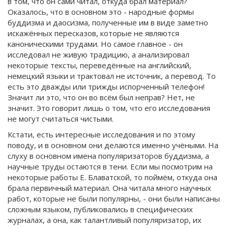
в том, что он сами читал, откуда брал материал?
Оказалось, что в основном это - народные формы
буддизма и даосизма, полученные им в виде заметно
искажённых пересказов, которые не являются
каноническими трудами. Но самое главное - он
исследовал не живую традицию, а анализировал
некоторые тексты, переведённые на английский,
немецкий языки и трактовал не источник, а перевод. То
есть это дважды или трижды испорченный телефон!
Значит ли это, что он во всём был неправ? Нет, не
значит. Это говорит лишь о том, что его исследования
не могут считаться чистыми.
Кстати, есть интересные исследования и по этому
поводу, и в основном они делаются именно учёными. На
слуху в основном имена популяризаторов буддизма, а
научные труды остаются в тени. Если мы посмотрим на
некоторые работы Е. Блаватской, то поймём, откуда она
брала первичный материал. Она читала много научных
работ, которые не были популярны, - они были написаны
сложным языком, публиковались в специфических
журналах, а она, как талантливый популяризатор, их