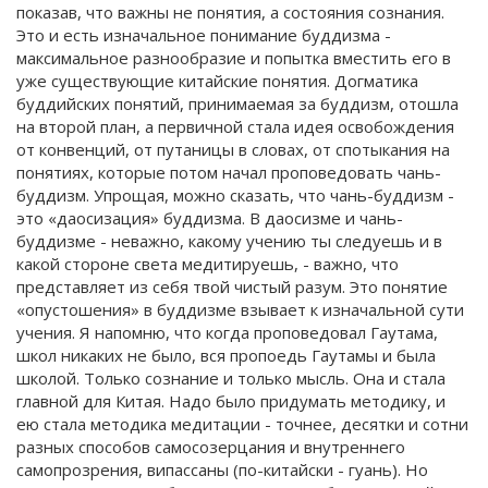
показав, что важны не понятия, а состояния сознания.
Это и есть изначальное понимание буддизма -
максимальное разнообразие и попытка вместить его в
уже существующие китайские понятия. Догматика
буддийских понятий, принимаемая за буддизм, отошла
на второй план, а первичной стала идея освобождения
от конвенций, от путаницы в словах, от спотыкания на
понятиях, которые потом начал проповедовать чань-
буддизм. Упрощая, можно сказать, что чань-буддизм -
это «даосизация» буддизма. В даосизме и чань-
буддизме - неважно, какому учению ты следуешь и в
какой стороне света медитируешь, - важно, что
представляет из себя твой чистый разум. Это понятие
«опустошения» в буддизме взывает к изначальной сути
учения. Я напомню, что когда проповедовал Гаутама,
школ никаких не было, вся пропоедь Гаутамы и была
школой. Только сознание и только мысль. Она и стала
главной для Китая. Надо было придумать методику, и
ею стала методика медитации - точнее, десятки и сотни
разных способов самосозерцания и внутреннего
самопрозрения, випассаны (по-китайски - гуань). Но