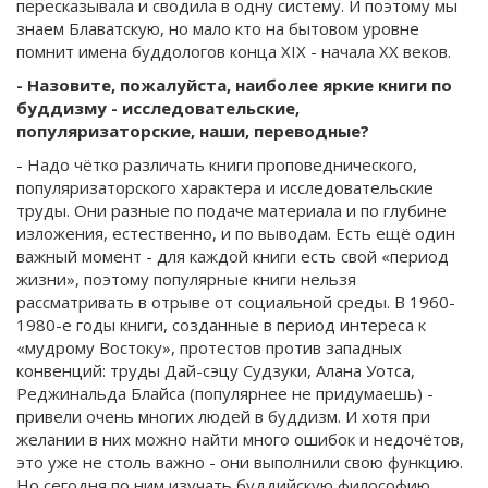
пересказывала и сводила в одну систему. И поэтому мы
знаем Блаватскую, но мало кто на бытовом уровне
помнит имена буддологов конца XIX - начала XX веков.
- Назовите, пожалуйста, наиболее яркие книги по
буддизму - исследовательские,
популяризаторские, наши, переводные?
- Надо чётко различать книги проповеднического,
популяризаторского характера и исследовательские
труды. Они разные по подаче материала и по глубине
изложения, естественно, и по выводам. Есть ещё один
важный момент - для каждой книги есть свой «период
жизни», поэтому популярные книги нельзя
рассматривать в отрыве от социальной среды. В 1960-
1980-е годы книги, созданные в период интереса к
«мудрому Востоку», протестов против западных
конвенций: труды Дай-сэцу Судзуки, Алана Уотса,
Реджинальда Блайса (популярнее не придумаешь) -
привели очень многих людей в буддизм. И хотя при
желании в них можно найти много ошибок и недочётов,
это уже не столь важно - они выполнили свою функцию.
Но сегодня по ним изучать буддийскую философию