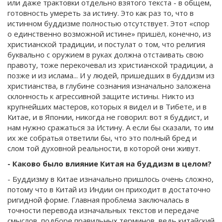
или даже трактовки отдельно взятого текста - в общем,
готовность умереть за истину. Это как раз то, что в
истинном буддизме полностью отсутствует. Этот «спор
о единственно возможной истине» пришёл, конечно, из
христианской традиции, и постулат о том, что религия
буквально с оружием в руках должна отстаивать свою
правоту, тоже перекочевал из христианской традиции, а
позже и из ислама... И у людей, пришедших в буддизм из
христианства, в глубине сознания изначально заложена
склонность к агрессивной защите истины. Никто из
крупнейших мастеров, которых я видел и в Тибете, и в
Китае, и в Японии, никогда не говорил: вот я буддист, и
нам нужно сражаться за Истину. А если бы сказали, то им
их же собратья ответили бы, что это полный бред и
слом той духовной реальности, в которой они живут.
- Каково было влияние Китая на буддизм в целом?
- Буддизму в Китае изначально пришлось очень сложно,
потому что в Китай из Индии он приходит в достаточно
ригидной форме. Главная проблема заключалась в
точности перевода изначальных текстов и передаче
смыслов, подборе правильных терминов, ведь китайский