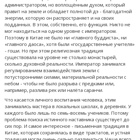
администратором, но воплощённым духом, который
правит на земле и обладает полнотой дэ - благодатной
энергии, которую он распространяет и на своих
подданных. В этом, собственно, его функция. Никто не
мог находиться на одном уровне с императором.
Поэтому в Китае не было ни «главного буддиста», ни
«главного даоса», хотя были «государственные учителя»
- гоши. Но при этом религиозная традиция
существовала на уровне не столько монастырей,
сколько духовной реальности. Император занимался
регулированием взаимодействия земли с
потусторонними силами, материальной реальности с
небом - чтобы не было разрыва с предками или,
например, разлива рек или налёта саранчи.
Что касается личного воспитания человека, этим
занимались мастера в локальных школах, в деревнях. У
каждого было лишь по семь-восемь учеников. Потому
проблема поиска истинного наставника существует до
сих пор. И самое интересное - письменная традиция в
Китае, которая сохранялась в виде трактатов, и устная
традиция могли очень сильно различаться. Чаще всего