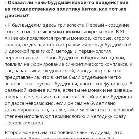
- Оказал ли чань-буддизм какое-то воздействие
на государственную политику Китая, как тот же
даосизм?
- Я был выделил здесь три аспекта. Первый - создание
того, что мы называем китайским синкретизмом. В XII-
XIII веках появляются группы монахов, которые, строго
говоря, не делали жёстких различий между буддийской
и даосской практикой, методы и терминология
перемешивались. Чань-буддизм, и буддизм в целом,
повлиял на формирование синкретического комплекса. У
нас, западных исследователей, иногда встречается
представление, что в Китае были отдельные чётко
выделенные группы - буддисты, даосы, конфуцианцы. В
реальной жизни в Китае, если ты не монах и не живёшь
в монастыре, отличить в повседневной жизни буддиста
от даоса невозможно, если он сам не будет явно
декларировать это, так же, как и многие тексты в равной
степени используют терминологию и методику сразу
нескольких школ.
Второй момент, на что повлиял чань-буддизм, - это
искусство. Здесь достаточно вспомнить хотя бы