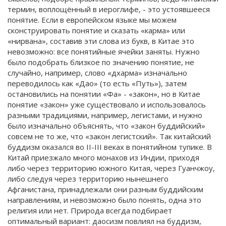
термин, воплощённый в иероглифе, - это устоявшееся
понятие. Если в европейском языке мы можем
сконструировать понятие и сказать «карма» или
«нирвана», составив эти слова из букв, в Китае это
невозможно: все понятийные ячейки заняты. Нужно
было подобрать близкое по значению понятие, не
случайно, например, слово «дхарма» изначально
переводилось как «Дао» (то есть «Путь»), затем
остановились на понятии «Фа» - «закон», но в Китае
понятие «закон» уже существовало и использовалось
разными традициями, например, легистами, и нужно
было изначально объяснять, что «закон буддийский»
совсем не то же, что «закон легистский». Так китайский
буддизм оказался во II-III веках в понятийном тупике. В
Китай приезжало много монахов из Индии, приходя
либо через территорию южного Китая, через Гуанчжоу,
либо следуя через территорию нынешнего
Афганистана, принадлежали они разным буддийским
направлениям, и невозможно было понять, одна это
религия или нет. Природа всегда подбирает
оптимальный вариант: даосизм повлиял на буддизм,