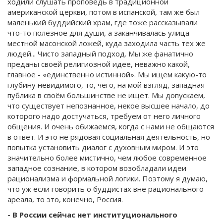
ходили слушать проповедь в традиционной
американской церкви, потом в испанской, там же был
маленький буддийский храм, где тоже рассказывали
что-то полезное для души, а заканчивалась улица
местной масонской ложей, куда заходила часть тех же
людей... Чисто западный подход. Мы же фанатично
преданы своей религиозной идее, неважно какой,
главное - «единственно истинной». Мы ищем какую-то
глубину невидимого, то, чего, на мой взгляд, западная
публика в своём большинстве не ищет. Мы допускаем,
что существует непознанное, некое высшее начало, до
которого надо достучаться, требуем от него личного
общения. И очень обижаемся, когда с нами не общаются
в ответ. И это не рядовая социальная деятельность, но
попытка установить диалог с духовным миром. И это
значительно более мистично, чем любое современное
западное сознание, в котором возобладали идеи
рационализма и формальной логики. Поэтому я думаю,
что уж если говорить о буддистах вне рационального
ареала, то это, конечно, Россия.
- В России сейчас нет институционального