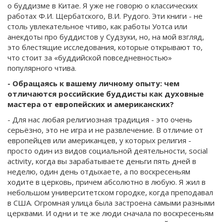
о буддизме в Китае. Я уже не говорю о классических
работах Ф.И. Щербатского, В.И. Рудого. Эти книги - не
столь увлекательное чтиво, как работы Уотса или
анекдоты про буддистов у Судзуки, но, на мой взгляд,
это блестящие исследования, которые открывают то,
что стоит за «буддийской повседневностью»
популярного чтива.
- Обращаясь к вашему личному опыту: чем
отличаются российские буддисты как духовные
мастера от европейских и американских?
- Для нас любая религиозная традиция - это очень
серьёзно, это не игра и не развлечение. В отличие от
европейцев или американцев, у которых религия -
просто один из видов социальной деятельности, social
activity, когда вы зарабатываете деньги пять дней в
неделю, один день отдыхаете, а по воскресеньям
ходите в церковь, причем абсолютно в любую. Я жил в
небольшом университетском городке, когда преподавал
в США. Огромная улица была застроена самыми разными
церквами. И одни и те же люди сначала по воскресеньям