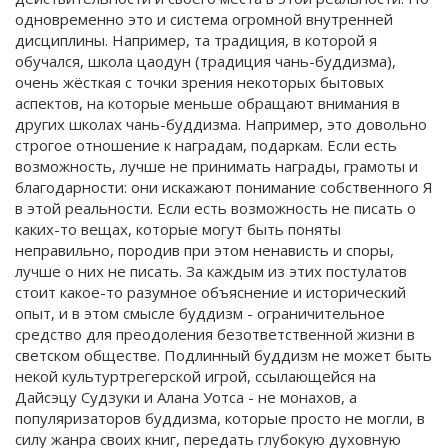
одновременно это и система огромной внутренней
дисциплины. Например, та традиция, в которой я
обучался, школа цаодун (традиция чань-буддизма),
очень жёсткая с точки зрения некоторых бытовых
аспектов, на которые меньше обращают внимания в
других школах чань-буддизма. Например, это довольно
строгое отношение к наградам, подаркам. Если есть
возможность, лучше не принимать награды, грамоты и
благодарности: они искажают понимание собственного Я
в этой реальности. Если есть возможность не писать о
каких-то вещах, которые могут быть поняты
неправильно, породив при этом ненависть и споры,
лучше о них не писать. За каждым из этих постулатов
стоит какое-то разумное объяснение и исторический
опыт, и в этом смысле буддизм - ограничительное
средство для преодоления безответственной жизни в
светском обществе. Подлинный буддизм не может быть
некой культуртрегерской игрой, ссылающейся на
Дайсэцу Судзуки и Алана Уотса - не монахов, а
популяризаторов буддизма, которые просто не могли, в
силу жанра своих книг, передать глубокую духовную