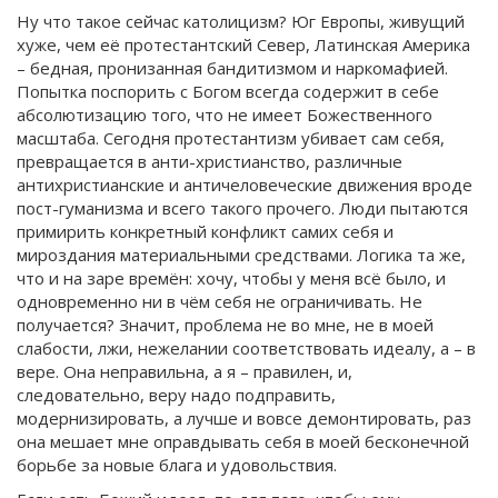
Ну что такое сейчас католицизм? Юг Европы, живущий
хуже, чем её протестантский Север, Латинская Америка
– бедная, пронизанная бандитизмом и наркомафией.
Попытка поспорить с Богом всегда содержит в себе
абсолютизацию того, что не имеет Божественного
масштаба. Сегодня протестантизм убивает сам себя,
превращается в анти-христианство, различные
антихристианские и античеловеческие движения вроде
пост-гуманизма и всего такого прочего. Люди пытаются
примирить конкретный конфликт самих себя и
мироздания материальными средствами. Логика та же,
что и на заре времён: хочу, чтобы у меня всё было, и
одновременно ни в чём себя не ограничивать. Не
получается? Значит, проблема не во мне, не в моей
слабости, лжи, нежелании соответствовать идеалу, а – в
вере. Она неправильна, а я – правилен, и,
следовательно, веру надо подправить,
модернизировать, а лучше и вовсе демонтировать, раз
она мешает мне оправдывать себя в моей бесконечной
борьбе за новые блага и удовольствия.