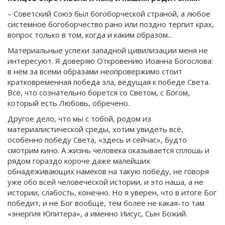
– Советский Союз был богоборческой страной, а любое
системное богоборчество рано или поздно терпит крах,
вопрос только в том, когда и каким образом...
Материальные успехи западной цивилизации меня не
интересуют. Я доверяю Откровению Иоанна Богослова:
в нём за всеми образами неопровержимо стоит
кратковременная победа зла, ведущая к победе Света.
Всё, что сознательно борется со Светом, с Богом,
который есть Любовь, обречено.
Другое дело, что мы с тобой, родом из
материалистической среды, хотим увидеть всё,
особенно победу Света, «здесь и сейчас», будто
смотрим кино. А жизнь человека оказывается сплошь и
рядом гораздо короче даже малейших
обнадёживающих намёков на такую победу, не говоря
уже обо всей человеческой истории, и это наша, а не
истории, слабость, конечно. Но я уверен, что в итоге Бог
победит, и не Бог вообще, тем более не какая-то там
«энергия Юпитера», а именно Иисус, Сын Божий.