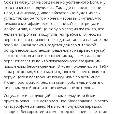
Союз замахнулся на создание искусственного Бога, и у
него ничего не получилось. Там, где не признают ни
Бога, ни дьявола, дьявол обязательно будет иметь
успех, так как он того и хочет, чтобы вы считали, что
никакого метафизического зла нет. Союз отрицал и
добро, и зло, и вообще любую метафизику как то, что
нельзя потрогать и ощутить, но требовал от людей
веры в то, что неизвестно когда настанет и настанет ли
вообще. Такая религия годится для спринтерской
исторической дистанции, решения (с надрывом пупка)
каких-то локальных и тактических задач. Но дальше
вера неизвестно во что показалась уже следующим
поколениям бессмысленной. В моём поколении, а я 1967
года рождения, я не знал ни одного человека, пламенно
верующего в построение коммунизма во всём мире.
Люди просто жили, решали свои проблемы, и брать с
них пример в большинстве случаев не хотелось.
Социализм и следующий за ним коммунизм были
ориентированы на материальное благополучие, а этого
катастрофически мало. И в итоге получился парадокс:
говоря о бескорыстии и самопожертвовании, советские