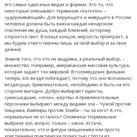
его самых одиозных видах и формах. Это то, что
некоторые описывают термином «Катехон» –
«удерживающий». Для верующего и живущего в России
человека должна быть важна каждая ненароком
спасённая им душа, каждый ближний, которому
откроется свет. В конце концов, мерзость проиграет, а
мы будем ответственны лишь за свой выбор и за свои
деяния.
Знаков того, что это не выдумка, а реальный выбор, –
множество. Например, американская массовая культура,
которая задаёт тон мировой. В голливудских фильмах
теперь зло везде побеждает, потому что оно всесильно,
вездесуще, привлекательно, непобедимо и быть на его
стороне выгодно. Добро выбирают идиоты,
сумасшедшие, «лохи», жертвы. А привлекательные
персонажи выбирают между видами зла – Чужой против
Хищника, Вампиры против Зомби – ты за кого? А что,
нормальных не осталось? Опомнись! Нормальные
выбрали зло, вопрос только – какое. Кстати,
показательно, что и фигура священника или просто
христианина практически полностью стёрта из