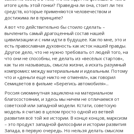
итоге цель этой гонки? Праведна ли она, стоит ли тех
средств, которые применяются человечеством и
достижима ли в принципе?
А вот что действительно бы стоило сделать –
вычленить самый драгоценный состав нашей
цивилизации и с ним идти в будущее. Как по мне, это и
есть православная духовность как исток нашей правды.
Другое дело, что не нужно требовать от людей того, на
что они не способны, не делать из «весёлых стартов»,
как ты их называешь, смысла жизни, а искать разумный
компромисс между материальным и идеальным. Потому
что и «деньги ещё никто не отменял», как говорил
Семицветов в фильме «Берегись автомобиля»...
Россия сиюминутная зациклена на материальном
благосостоянии, и здесь мы ничем не отличаемся от
советской или западной модели. Кстати, советскую
модель я считаю в целом просто одной из ветвей
развития всё той же истории. В конце концов, марксизм
– это продукт западной философии и истории развития
Запада, в первую очередь. Но нельзя делать смыслом