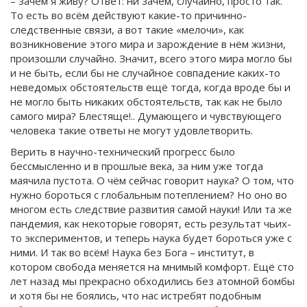
– зачем я живу? Ответ: ни зачем, случайно, просто так.
То есть во всём действуют какие-то причинно-
следственные связи, а вот такие «мелочи», как
возникновение этого мира и зарождение в нём жизни,
произошли случайно. Значит, всего этого мира могло бы
и не быть, если бы не случайное совпадение каких-то
неведомых обстоятельств ещё тогда, когда вроде бы и
не могло быть никаких обстоятельств, так как не было
самого мира? Блестяще!.. Думающего и чувствующего
человека такие ответы не могут удовлетворить.
Верить в научно-технический прогресс было
бессмысленно и в прошлые века, за ним уже тогда
маячила пустота. О чём сейчас говорит наука? О том, что
нужно бороться с глобальным потеплением? Но оно во
многом есть следствие развития самой науки! Или та же
пандемия, как некоторые говорят, есть результат чьих-
то экспериментов, и теперь наука будет бороться уже с
ними. И так во всём! Наука без Бога – институт, в
котором свобода меняется на мнимый комфорт. Ещё сто
лет назад мы прекрасно обходились без атомной бомбы
и хотя бы не боялись, что нас истребят подобным