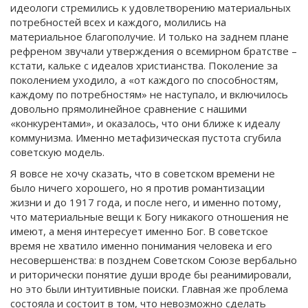
идеологи стремились к удовлетворению материальных
потребностей всех и каждого, молились на
материальное благополучие. И только на заднем плане
рефреном звучали утверждения о всемирном братстве –
кстати, кальке с идеалов христианства. Поколение за
поколением уходило, а «от каждого по способностям,
каждому по потребностям» не наступало, и включилось
довольно прямолинейное сравнение с нашими
«конкурентами», и оказалось, что они ближе к идеалу
коммунизма. Именно метафизическая пустота сгубила
советскую модель.
Я вовсе не хочу сказать, что в советском времени не
было ничего хорошего, но я против романтизации
жизни и до 1917 года, и после него, и именно потому,
что материальные вещи к Богу никакого отношения не
имеют, а меня интересует именно Бог. В советское
время не хватило именно понимания человека и его
несовершенства: в позднем Советском Союзе вербально
и риторически понятие души вроде бы реанимировали,
но это были интуитивные поиски. Главная же проблема
состояла и состоит в том, что невозможно сделать