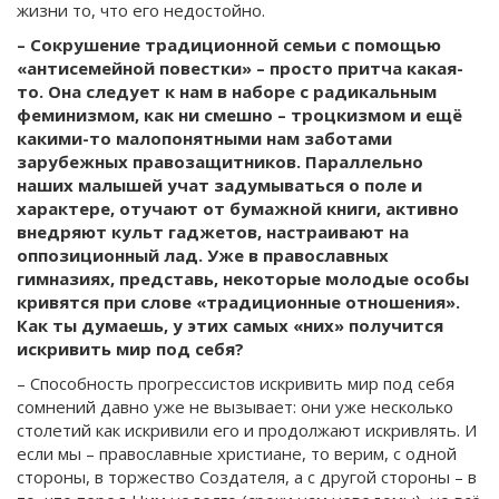
жизни то, что его недостойно.
– Сокрушение традиционной семьи с помощью
«антисемейной повестки» – просто притча какая-
то. Она следует к нам в наборе с радикальным
феминизмом, как ни смешно – троцкизмом и ещё
какими-то малопонятными нам заботами
зарубежных правозащитников. Параллельно
наших малышей учат задумываться о поле и
характере, отучают от бумажной книги, активно
внедряют культ гаджетов, настраивают на
оппозиционный лад. Уже в православных
гимназиях, представь, некоторые молодые особы
кривятся при слове «традиционные отношения».
Как ты думаешь, у этих самых «них» получится
искривить мир под себя?
– Способность прогрессистов искривить мир под себя
сомнений давно уже не вызывает: они уже несколько
столетий как искривили его и продолжают искривлять. И
если мы – православные христиане, то верим, с одной
стороны, в торжество Создателя, а с другой стороны – в