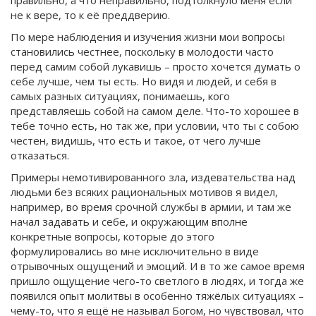
правильно, а что неправильно, подтолкнуло меня если
не к вере, то к её преддверию.
По мере наблюдения и изучения жизни мои вопросы
становились честнее, поскольку в молодости часто
перед самим собой лукавишь – просто хочется думать о
себе лучше, чем ты есть. Но видя и людей, и себя в
самых разных ситуациях, понимаешь, кого
представляешь собой на самом деле. Что-то хорошее в
тебе точно есть, но так же, при условии, что ты с собою
честен, видишь, что есть и такое, от чего лучше
отказаться.
Примеры немотивированного зла, издевательства над
людьми без всяких рациональных мотивов я видел,
например, во время срочной службы в армии, и там же
начал задавать и себе, и окружающим вполне
конкретные вопросы, которые до этого
формулировались во мне исключительно в виде
отрывочных ощущений и эмоций. И в то же самое время
пришло ощущение чего-то светлого в людях, и тогда же
появился опыт молитвы в особенно тяжёлых ситуациях –
чему-то, что я ещё не называл Богом, но чувствовал, что