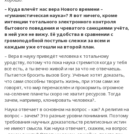
– Куда влечёт нас вера Нового времени –
«гуманистическая наука»? Я вот ничего, кроме
интенции тотального электронного контроля
бытового поведения и чреватого санкциями учёта,
в ней уже не вижу. Её удобства в сравнении с
громоподобной поступью слежки за всем и
каждым уже отошли на второй план.
– Вера в науку приведёт человека к тотальному
уродству, потому что пока наука стремится когда у тебя
всё есть, а ты вечно живой и ни за что не отвечаешь.
Пытается бросить вызов Богу. Учёные хотят доказать,
что сами способны творить жизнь, при этом сами же
говорят, что мир перенаселён и прокормить огромное
на-селение планеты скоро не хватит ресурсов. Тогда
зачем, например, клонировать человека?..
Наука отвечает в основном на вопрос – как? А религия на
вопрос – зачем? Это разные уровни понимания. Поэтому
требования научных доказательств религиозных истин
не имеют смысла. Как наука отвечает, скажем, на вопрос