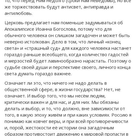
то, что перед Ним недолго (сроки нам неведомы), но всё
же торжествовать будут антисвет, антиправда и
антилюбовь.
Церковь предлагает нам поменьше задумываться об
Апокалипсисе Иоанна Богослова, потому что для
обычного человека он слишком загадочен и может быть
неверно истолкован. Дело в том, что личный «конец
света» и «страшный суд» для каждого человека настанет
гораздо раньше всеобщего, когда количество гадостей
и мерзостей будет лавинообразно нарастать. Поэтому о
судьбе своей души и перспективе своего, личного конца
света думать гораздо важнее.
Означает ли это, что ничего не надо делать в
общественной сфере, в жизни государства? Нет, не
означает. И выбор того, что мы несём людям,
критически важен и для нас, и для них. Мы обязаны
делать и выбор, и то, что должно, вне зависимости от
того, в какую эпоху живём и при каких условиях. Россию я
понимаю как ковчег веры, и при всей противоречивости
и, порой, жестокости её истории она загадочным
образом противостоит движению к мировой пропасти в