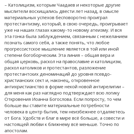
– Католицизм, которым Чаадаев и некоторые другие
мыслители восхищались двести лет назад, в смысле
материальных успехов бесповоротно проиграл
протестантизму, который, в свою очередь, проигрывает
уже на наших глазах какому-то новому атеизму. И вся
эта гонка была заблуждением, связанным с нежеланием
познать самого себя, а также понять, что любое
прогрессистское мышление является в той или иной
степени богоборческим. Эта линия – общая вера и
общая церковь, раскол на православие и католицизм,
раскол католиков и протестантов, разложение
протестантских деноминаций до уровня псевдо-
христианских сект и, наконец, откровенное
антихристианство в форме некой новой антирелигии –
для меня как раз наглядно подтверждает всю логику
Откровения Иоанна Богослова. Если попросту, то чем
больше вы ставите материальные потребности
человека в центр бытия, тем неизбежнее отдаляетесь
от Бога. Удобств и благ в мире всё больше, а совести и
настоящей любви к ближнему всё меньше. Точно по
апостолам.