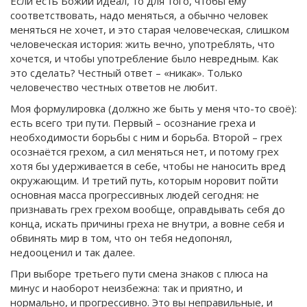
Если есть Божий идеал, то для того, чтобы ему
соответствовать, надо меняться, а обычно человек
меняться не хочет, и это старая человеческая, слишком
человеческая история: жить вечно, употреблять, что
хочется, и чтобы употребление было невредным. Как
это сделать? Честный ответ – «никак». Только
человечество честных ответов не любит.
Моя формулировка (должно же быть у меня что-то своё):
есть всего три пути. Первый – осознание греха и
необходимости борьбы с ним и борьба. Второй – грех
осознаётся грехом, а сил меняться нет, и потому грех
хотя бы удерживается в себе, чтобы не наносить вред
окружающим. И третий путь, которым норовит пойти
основная масса прогрессивных людей сегодня: не
признавать грех грехом вообще, оправдывать себя до
конца, искать причины греха не внутри, а вовне себя и
обвинять мир в том, что он тебя недопонял,
недооценил и так далее.
При выборе третьего пути смена знаков с плюса на
минус и наоборот неизбежна: так и приятно, и
нормально, и прогрессивно. Это вы неправильные, и