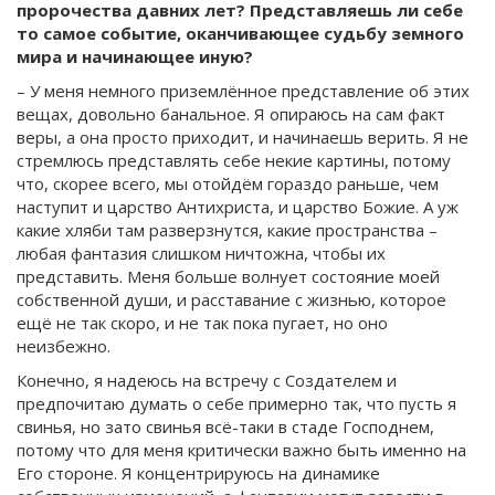
пророчества давних лет? Представляешь ли себе
то самое событие, оканчивающее судьбу земного
мира и начинающее иную?
– У меня немного приземлённое представление об этих
вещах, довольно банальное. Я опираюсь на сам факт
веры, а она просто приходит, и начинаешь верить. Я не
стремлюсь представлять себе некие картины, потому
что, скорее всего, мы отойдём гораздо раньше, чем
наступит и царство Антихриста, и царство Божие. А уж
какие хляби там разверзнутся, какие пространства –
любая фантазия слишком ничтожна, чтобы их
представить. Меня больше волнует состояние моей
собственной души, и расставание с жизнью, которое
ещё не так скоро, и не так пока пугает, но оно
неизбежно.
Конечно, я надеюсь на встречу с Создателем и
предпочитаю думать о себе примерно так, что пусть я
свинья, но зато свинья всё-таки в стаде Господнем,
потому что для меня критически важно быть именно на
Его стороне. Я концентрируюсь на динамике