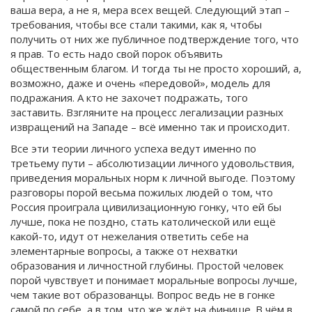
ваша вера, а не я, мера всех вещей. Следующий этап –
требования, чтобы все стали такими, как я, чтобы
получить от них же публичное подтверждение того, что
я прав. То есть надо свой порок объявить
общественным благом. И тогда ты не просто хороший, а,
возможно, даже и очень «передовой», модель для
подражания. А кто не захочет подражать, того
заставить. Взгляните на процесс легализации разных
извращений на Западе – всё именно так и происходит.
Все эти теории личного успеха ведут именно по
третьему пути – абсолютизации личного удовольствия,
приведения моральных норм к личной выгоде. Поэтому
разговоры порой весьма пожилых людей о том, что
Россия проиграла цивилизационную гонку, что ей бы
лучше, пока не поздно, стать католической или ещё
какой-то, идут от нежелания ответить себе на
элементарные вопросы, а также от нехватки
образования и личностной глубины. Простой человек
порой чувствует и понимает моральные вопросы лучше,
чем такие вот образованцы. Вопрос ведь не в гонке
самой по себе, а в том, что же ждёт на финише. В чём в