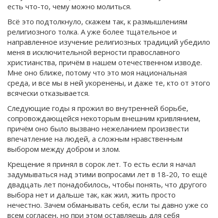
есть что-то, чему можно молиться.
Всё это подтолкнуло, скажем так, к размышлениям
религиозного толка. А уже более тщательное и
направленное изучение религиозных традиций убедило
меня в исключительной верности православного
христианства, причём в нашем отечественном изводе.
Мне оно ближе, потому что это моя национальная
среда, и все мы в ней укоренены, и даже те, кто от этого
всячески отказывается.
Следующие годы я прожил во внутренней борьбе,
сопровождающейся некоторым внешним кривлянием,
причём оно было вызвано нежеланием произвести
впечатление на людей, а сложным нравственным
выбором между добром и злом.
Крещение я принял в сорок лет. То есть если я начал
задумываться над этими вопросами лет в 18-20, то ещё
двадцать лет понадобилось, чтобы понять, что другого
выбора нет и дальше так, как жил, жить просто
нечестно. Зачем обманывать себя, если ты давно уже со
всем согласен, но при этом оставляешь для себя