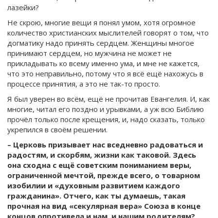
лазейки?
Не скрою, многие вещи я понял умом, хотя огромное
количество христианских мыслителей говорят о том, что
догматику надо принять сердцем. Женщины многое
принимают сердцем, но мужчина не может не
прикладывать ко всему именно ума, и мне не кажется,
что это неправильно, потому что я всё ещё нахожусь в
процессе принятия, а это не так-то просто.
Я был уверен во всём, ещё не прочитав Евангелия. И, как
многие, читал его поздно и урывками, а уж всю Библию
прочёл только после крещения, и, надо сказать, только
укрепился в своём решении.
– Церковь призывает нас вседневно радоваться и
радостям, и скорбям, жизни как таковой. Здесь
она сходна с ещё советским пониманием веры,
ограниченной мечтой, прежде всего, о товарном
изобилии и «духовным развитием каждого
гражданина». Отчего, как ты думаешь, такая
прочная на вид «секулярная вера» Союза в конце
концов опротивела и нам, и нашим родителям?