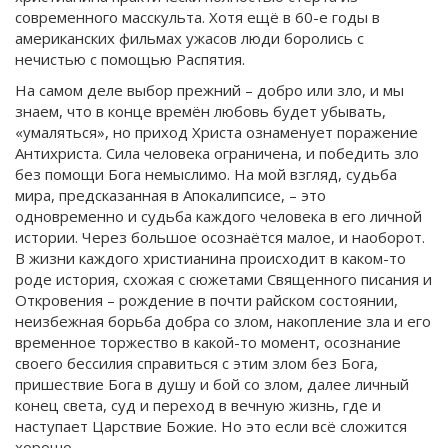
современного масскульта. Хотя ещё в 60-е годы в
американских фильмах ужасов люди боролись с
нечистью с помощью Распятия.
На самом деле выбор прежний – добро или зло, и мы
знаем, что в конце времён любовь будет убывать,
«умаляться», но приход Христа ознаменует поражение
Антихриста. Сила человека ограничена, и победить зло
без помощи Бога немыслимо. На мой взгляд, судьба
мира, предсказанная в Апокалипсисе, – это
одновременно и судьба каждого человека в его личной
истории. Через большое осознаётся малое, и наоборот.
В жизни каждого христианина происходит в каком-то
роде история, схожая с сюжетами Священного писания и
Откровения – рождение в почти райском состоянии,
неизбежная борьба добра со злом, накопление зла и его
временное торжество в какой-то момент, осознание
своего бессилия справиться с этим злом без Бога,
пришествие Бога в душу и бой со злом, далее личный
конец света, суд и переход в вечную жизнь, где и
наступает Царствие Божие. Но это если всё сложится
хорошо.