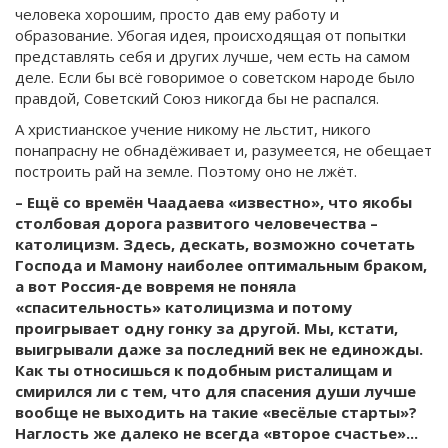
человека хорошим, просто дав ему работу и
образование. Убогая идея, происходящая от попытки
представлять себя и других лучше, чем есть на самом
деле. Если бы всё говоримое о советском народе было
правдой, Советский Союз никогда бы не распался.
А христианское учение никому не льстит, никого
понапрасну не обнадёживает и, разумеется, не обещает
построить рай на земле. Поэтому оно не лжёт.
– Ещё со времён Чаадаева «известно», что якобы
столбовая дорога развитого человечества –
католицизм. Здесь, дескать, возможно сочетать
Господа и Мамону наиболее оптимальным браком,
а вот Россия-де вовремя не поняла
«спасительность» католицизма и потому
проигрывает одну гонку за другой. Мы, кстати,
выигрывали даже за последний век не единожды.
Как ты относишься к подобным ристалищам и
смирился ли с тем, что для спасения души лучше
вообще не выходить на такие «весёлые старты»?
Наглость же далеко не всегда «второе счастье»...