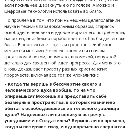
если посильнее шарахнуть ею по голове. А можно и
цифровые технологии использовать во благо.
Но проблема в том, что при нынешнем целеполагании
наука и техника парадоксальным образом, стараясь
освободить человека и удовлетворить его потребности,
напротив, неизбежно порабощает его. Как бы для его же
блага. В перспективе – цель и средство неизбежно
меняются местами. Человек становится сначала
средством. А потом, возможно, и помехой, ненужной
деталью для священной идеи прогресса. Для меня это
вновь доказывает правоту разных христианских
пророчеств, включая всё тот же Апокалипсис.
– Когда ты веришь в бессмертие своего и
человеческого духа вообще, то на что
опираешься? Можешь ли представить себе
безмерные пространства, в которых назначено
обитать освободившейся из телесного узилища
душе? Надеешься ли на великую встречу с
ушедшими и с Создателем? Веришь ли во времена,
когда и потеряют силу, и одновременно свершатся