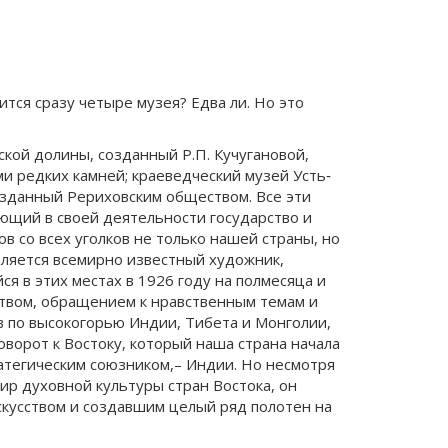
ится сразу четыре музея? Едва ли. Но это
кой долины, созданный Р.П. Кучугановой,
и редких камней; краеведческий музей Усть‐
созданный Рериховским обществом. Все эти
ющий в своей деятельности государство и
в со всех уголков не только нашей страны, но
вляется всемирно известный художник,
я в этих местах в 1926 году на полмесяца и
твом, обращением к нравственным темам и
 по высокогорью Индии, Тибета и Монголии,
ворот к Востоку, который наша страна начала
атегическим союзником,– Индии. Но несмотря
мир духовной культуры стран Востока, он
скусством и создавшим целый ряд полотен на