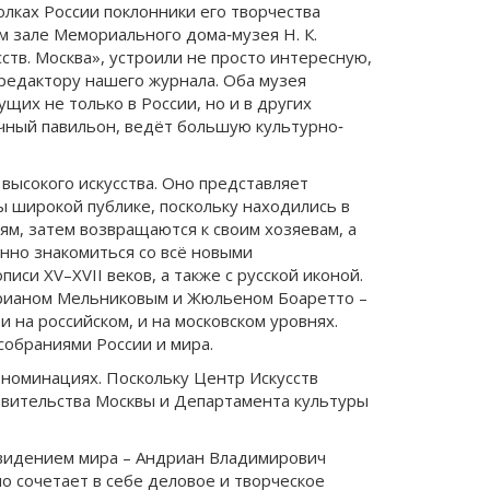
олках России поклонники его творчества
ом зале Мемориального дома‐музея Н. К.
тв. Москва», устроили не просто интересную,
 редактору нашего журнала. Оба музея
щих не только в России, но и в других
очный павильон, ведёт большую культурно‐
высокого искусства. Оно представляет
ы широкой публике, поскольку находились в
ям, затем возвращаются к своим хозяевам, а
нно знакомиться со всё новыми
си XV–XVII веков, а также с русской иконой.
дрианом Мельниковым и Жюльеном Боаретто –
 на российском, и на московском уровнях.
собраниями России и мира.
 номинациях. Поскольку Центр Искусств
равительства Москвы и Департамента культуры
м видением мира – Андриан Владимирович
сочетает в себе деловое и творческое