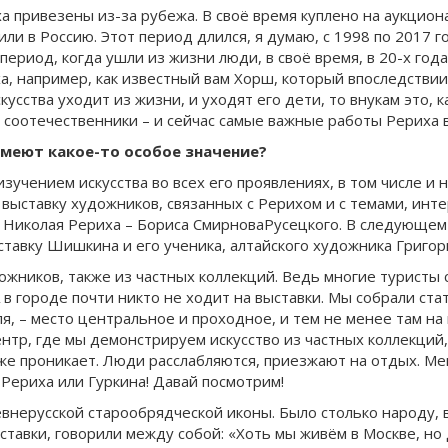
а привезены из-за рубежа. В своё время куплено на аукцион
ли в Россию. Этот период длился, я думаю, с 1998 по 2017 г
 период, когда ушли из жизни люди, в своё время, в 20-х го
ха, например, как известный вам Хорш, который впоследстви
усства уходит из жизни, и уходят его дети, то внукам это, к
 соотечественники – и сейчас самые важные работы Рериха в 
имеют какое-то особое значение?
 изучением искусства во всех его проявлениях, в том числе и
выставку художников, связанных с Рерихом и с темами, инт
а Николая Рериха – Бориса СмирноваРусецкого. В следующем
ставку Шишкина и его ученика, алтайского художника Григор
жников, также из частных коллекций. Ведь многие туристы 
 в городе почти никто не ходит на выставки. Мы собрали стат
я, – место центральное и проходное, и тем не менее там на
нтр, где мы демонстрируем искусство из частных коллекций,
убже проникает. Люди расслабляются, приезжают на отдых. М
 Рериха или Гуркина! Давай посмотрим!
евнерусской старообрядческой иконы. Было столько народу,
тавки, говорили между собой: «Хоть мы живём в Москве, но д