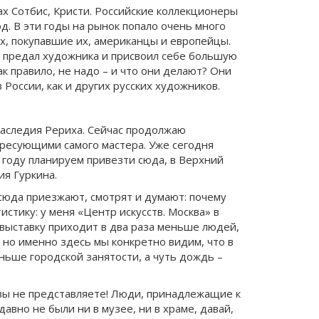
ах Сотбис, Кристи. Российские коллекционеры
од. В эти годы на рынок попало очень много
дах, покупавшие их, американцы и европейцы.
и предал художника и присвоил себе большую
ак правило, не надо – и что они делают? Они
России, как и других русских художников.
 наследия Рериха. Сейчас продолжаю
ересующими самого мастера. Уже сегодня
 году планируем привезти сюда, в Верхний
ия Гуркина.
сюда приезжают, смотрят и думают: почему
истику: у меня «Центр искусств. Москва» в
 выставку приходит в два раза меньше людей,
 но именно здесь мы конкретно видим, что в
еньше городской занятости, а чуть дождь –
 вы не представляете! Люди, принадлежащие к
авно не были ни в музее, ни в храме, давай,