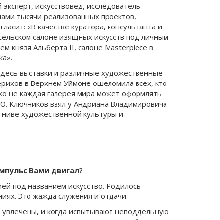
 эксперт, искусствовед, исследователь
чами тысячи реализованных проектов,
ласит: «В качестве куратора, консультанта и
сельском салоне изящных искусств под личным
м князя Альберта II, салоне Masterpiece в
ка».
т здесь выставки и различные художественные
ерихов в Верхнем Уймоне ошеломила всех, кто
еко не каждая галерея мира может оформлять
. Ю. Ключников взял у Андриана Владимировича
 ниве художественной культуры и
импульс Вами двигал?
ией под названием искусство. Родилось
ниях. Это жажда служения и отдачи.
о увлечены, и когда испытывают неподдельную