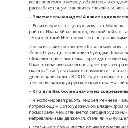
когда вернёмся в Москву, обязательно сходим!
расслабляется, ум становится спокойным, ясны
– Замечательная идея! А какие художест
– Если говорить о «Центре искусств. Москва» 
работы Ивана Айвазовского, русский пейзаж та
«Неизвестный Нестеров» с его потрясающими 
Целая выставка посвящена батальному искусст
Ивана Шультце, наследника Куинджи, большая 
обновляющаяся выставка – приходят новые кар
Я как-то вначале сказал пространству Центра и
сказать “стоп”, вы скажите, намекните – и я за
день и происходит. В 2015 году я открыл этот
там, популяризируя русское искусство. Но сейча
– Кто для Вас более значим из современн
– Я экспонировал работы Андрея Ремнёва – за
потрясающим фотохудожником Владимиром Клав
посмотрели, чем отличается сегодня художник 
направлении мы движемся, стали ли мы лучше?
Остальные в большинстве случаев ремесленник