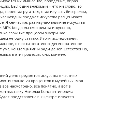
рмируется их мышление, поведение, образ
цию. Был один знакомый – что ни слово, то
а, перестал ругаться, стал изучать биографии,
йчас каждый предмет искусства расценивает
е. Я сейчас как раз изучаю влияние искусства
МГУ. Когда мы смотрим на искусство,
олько сложные процессы внутри нас
ишем не одну статью. Итоги исследования.
уальное, отчасти негативно-дегенеративное
т ума, концепциями и ради денег. Естественно,
каясь в эти процессы, они, конечно,
яшний день предметов искусства в частных
иях. И только 20 процентов в музейных. Моя
 всё насмотрено, всё понятно, а вот в
ймон выставку Николая Константиновича
будет представлена в «Центре Искусств.