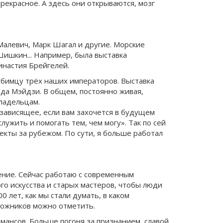
рекрасное. А здесь они открываются, мозг
 Малевич, Марк Шагал и другие. Морские
Шишкин... Например, была выставка
инастия Брейгелей.
любимцу трёх наших императоров. Выставка
ода Мэйдзи. В общем, постоянно живая,
владельцам.
я зависящее, если вам захочется в будущем
служить и помогать тем, чем могу». Так по сей
оекты за рубежом. По сути, я больше работал
ение. Сейчас работаю с современным
 искусства и старых мастеров, чтобы люди
 лет, как мы стали думать, в каком
дожников можно отметить.
ансов. Больше погоня за признанием, славой.