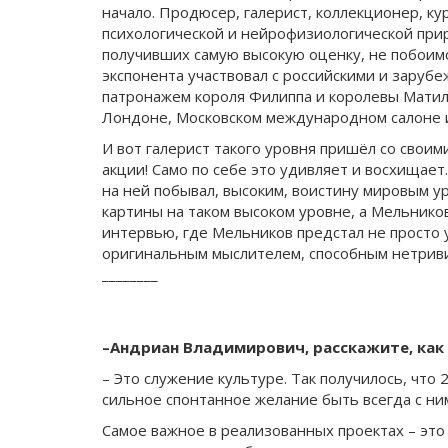
начало. Продюсер, галерист, коллекционер, к
психологической и нейрофизиологической прир
получивших самую высокую оценку, не побоимся
экспонента участвовал с российскими и заруб
патронажем короля Филиппа и королевы Матильд
Лондоне, Московском международном салоне из
И вот галерист такого уровня пришёл со свои
акции! Само по себе это удивляет и восхищае
на ней побывал, высоким, воистину мировым у
картины на таком высоком уровне, а Мельнико
интервью, где Мельников предстал не просто
оригинальным мыслителем, способным нетриви
________
–Андриан Владимирович, расскажите, как 
– Это служение культуре. Так получилось, что
сильное спонтанное желание быть всегда с ним
Самое важное в реализованных проектах – это