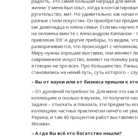
радость, это самая большая награда для меня
жизни. У меня был опыт, когда я контактирова
ругательство, мат. Но удивительно: как начал 
разные стили искусства. Он приобретал предм
как домочадца и члена семьи. Если мы научно п
на человека вместе с Александром Капланом –
привлекая ЭЭГ и другие приборы, то видим, чт
разворачиваются, что происходит с человеком,
Миру нужны хорошие выставки, они меняют люд
современное искусство, влияют на психику раз
я говорю не про всех. Про большинство. Раньше
становились на некий путь, суть которого – сл
– Вы от науки или от бизнеса пришли к эт
– От духовной потребности. Для меня это как 
коллекциях и сколько в музеях, то получите н
задача – отыскать и показать эти предметы ис
коллекциях частных практически ничего не ув
Рериха, и там 40 процентов работ выставляютс
Москва».
– А где Вы всё это богатство нашли?