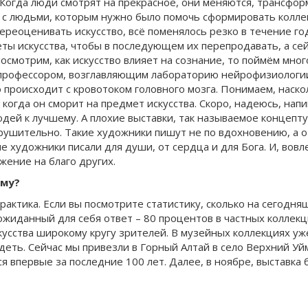
. Когда люди смотрят на прекрасное, они меняются, трансфо
л с людьми, которым нужно было помочь сформировать коллек
переоценивать искусство, всё поменялось резко в течение год
еты искусства, чтобы в последующем их перепродавать, а се
осмотрим, как искусство влияет на сознание, то поймём много
 профессором, возглавляющим лабораторию нейрофизиологии 
о происходит с кровотоком головного мозга. Понимаем, наск
 когда он сморит на предмет искусства. Скоро, надеюсь, нап
ей к лучшему. А плохие выставки, так называемое концепт
рушительно. Такие художники пишут не по вдохновению, а о
 художники писали для души, от сердца и для Бога. И, вовле
ужение на благо других.
ому?
практика. Если вы посмотрите статистику, сколько на сегодн
еожиданный для себя ответ – 80 процентов в частных коллекц
кусства широкому кругу зрителей. В музейных коллекциях уже
идеть. Сейчас мы привезли в Горный Алтай в село Верхний У
я впервые за последние 100 лет. Далее, в ноябре, выставка 