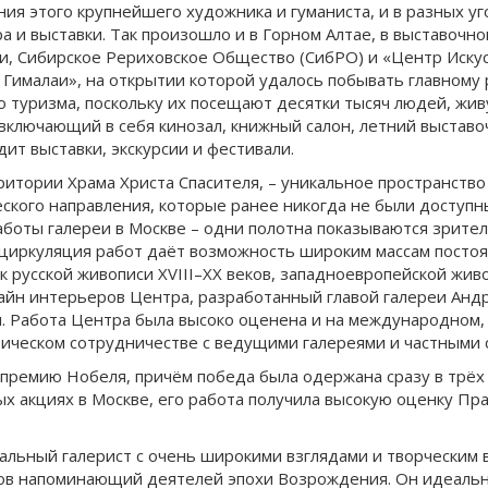
ния этого крупнейшего художника и гуманиста, и в разных уг
а и выставки. Так произошло и в Горном Алтае, в выставочн
и, Сибирское Рериховское Общество (СибРО) и «Центр Искусс
– Гималаи», на открытии которой удалось побывать главному
 туризма, поскольку их посещают десятки тысяч людей, живу
 включающий в себя кинозал, книжный салон, летний выстав
ит выставки, экскурсии и фестивали.
итории Храма Христа Спасителя, – уникальное пространство 
ского направления, которые ранее никогда не были доступн
аботы галереи в Москве – одни полотна показываются зрител
 циркуляция работ даёт возможность широким массам постоя
русской живописи XVIII–XX веков, западноевропейской живопи
зайн интерьеров Центра, разработанный главой галереи Ан
. Работа Центра была высоко оценена и на международном, и
тическом сотрудничестве с ведущими галереями и частными 
л премию Нобеля, причём победа была одержана сразу в трёх
ых акциях в Москве, его работа получила высокую оценку П
икальный галерист с очень широкими взглядами и творчески
в напоминающий деятелей эпохи Возрождения. Он идеально 