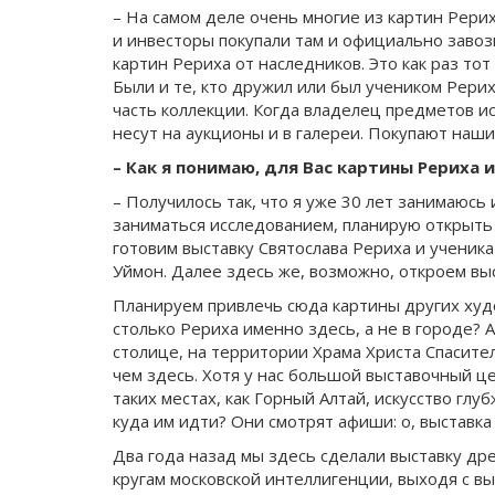
– На самом деле очень многие из картин Рерих
и инвесторы покупали там и официально завози
картин Рериха от наследников. Это как раз тот
Были и те, кто дружил или был учеником Рери
часть коллекции. Когда владелец предметов иск
несут на аукционы и в галереи. Покупают наши
– Как я понимаю, для Вас картины Рериха 
– Получилось так, что я уже 30 лет занимаюсь
заниматься исследованием, планирую открыть 
готовим выставку Святослава Рериха и ученик
Уймон. Далее здесь же, возможно, откроем вы
Планируем привлечь сюда картины других худо
столько Рериха именно здесь, а не в городе? А
столице, на территории Храма Христа Спасител
чем здесь. Хотя у нас большой выставочный це
таких местах, как Горный Алтай, искусство гл
куда им идти? Они смотрят афиши: о, выставка
Два года назад мы здесь сделали выставку др
кругам московской интеллигенции, выходя с выс