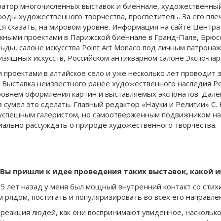
уратор многочисленных выставок и биеннале, художественный
оды художественного творчества, просветитель. За его пле
 сказать, на мировом уровне. Информация на сайте Центра г
ежными проектами в Парижской биеннале в Гранд‐Пале, Брюс
ы, салоне искусства Point Art Monaco под личным патронаже
ящных искусств, Российском антикварном салоне Экспо‐пар
ми проектами в алтайское село и уже несколько лет проводи
т. Выставка неизвестного ранее художественного наследия Р
ровнем оформления картин и выставляемых экспонатов. Дал
в сумел это сделать. Главный редактор «Науки и Религии» С
 успешным галеристом, но самоотверженным подвижником на
ально рассуждать о природе художественного творчества.
Вы пришли к идее проведения таких выставок, какой 
 25 лет назад у меня был мощный внутренний контакт со стих
 рядом, постигать и популяризировать во всех его направле
 реакция людей, как они воспринимают увиденное, наскольк