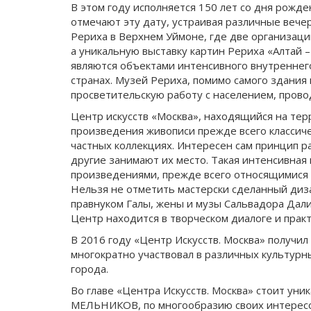
В этом году исполняется 150 лет со дня рожде
отмечают эту дату, устраивая различные вечер
Рериха в Верхнем Уймоне, где две организаци
а уникальную выставку картин Рериха «Алтай 
являются объектами интенсивного внутреннего
странах. Музей Рериха, помимо самого здания
просветительскую работу с населением, провод
Центр искусств «Москва», находящийся на терр
произведения живописи прежде всего классиче
частных коллекциях. Интересен сам принцип р
другие занимают их место. Такая интенсивная
произведениями, прежде всего относящимися к 
Нельзя не отметить мастерски сделанный ди
правнуком Галы, жены и музы Сальвадора Дали
Центр находится в творческом диалоге и прак
В 2016 году «Центр Искусств. Москва» получи
многократно участвовал в различных культурн
города.
Во главе «Центра Искусств. Москва» стоит ун
МЕЛЬНИКОВ, по многообразию своих интересо