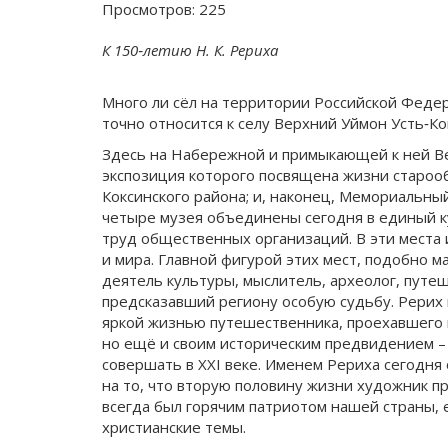
Просмотров: 225
К 150‐летию Н. К. Рериха
Много ли сёл на территории Российской Федера
точно относится к селу Верхний Уймон Усть‐Ко
Здесь на Набережной и примыкающей к ней Ве
экспозиция которого посвящена жизни старооб
Коксинского района; и, наконец, Мемориальный
четыре музея объединены сегодня в единый к
труд общественных организаций. В эти места и
и мира. Главной фигурой этих мест, подобно 
деятель культуры, мыслитель, археолог, путе
предсказавший региону особую судьбу. Рерих
яркой жизнью путешественника, проехавшего 
но ещё и своим историческим предвидением – 
совершать в XXI веке. Именем Рериха сегодня
на то, что вторую половину жизни художник пр
всегда был горячим патриотом нашей страны, 
христианские темы.