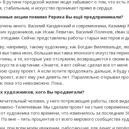
» В рутине городской жизни люди забывают о том, что есть п
м, стабильным, и искусство проникает прямо в сердце.
венные акции помимо Рериха Вы ещё предпринимали?
– очень много. Василий Кандинский и современники, Казимир
ких художников, как Исаак Левитан, Василий Поленов, Иван 
этюдами. Сейчас представлены работы старых мастеров и д
ву, например, такому художнику, как Богдан Виллевальде, 
выставка икон, большая выставка японского искусства пери
тины, а те, которые уже отслужили, возвращаются к своим 
скусств и картинам: «Знаете, я вот сейчас сделал всё от мен
крою сразу проект. А если хотите продолжать дальше, я буду 
 проект, и вот ему уже девять лет. Параллельно открывал пр
с пока это невозможно. Пока...
ых художников, кого Вы продвигали?
мечательный человек, у него потрясающие работы, своё вид
ихо-Телепнёвым. Мы сделали проект на стыке современного
от художника того времени, что изменилось за последние 500
 По мне – пять процентов от всего мирового сообщества ху
и, при всём моём уважении, работающие для денег и перфом