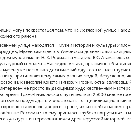
ции могут похвастаться тем, что на их главной улице наход
ксинского района.
сенней улице находятся – Музей истории и культуры Уймонс
рядцев; Музей самоцветов Уймонской долины с экспозициям
 дом‐музей имени Н. К. Рериха на усадьбе В.С. Атаманова, 
ультурный комплекс «Наследие Алтая», органично объединя
 музеи уже несколько десятилетий едут сотни тысяч туристо
магниту, притягивающему самых разных людей, безусловно, я
шественник Николай Константинович Рерих, останавливавшийс
 интересен не просто выдающимся художественным мастерс
во время Транс‐Гималайского путешествия 25000 километров
он сумел предугадать и обосновать тот цивилизационный по
 открываются многие двери в стране, являющейся нашим стр
овёл вне России и что ему пришлось глубоко погрузиться в 
его культуры, интересовавшимся древнерусской историей, и