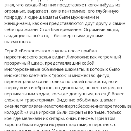
знал, что каждый из них представляет кого-нибудь из
огромных, выражает, как в пантомиме, его глубинную
природу. Люди-шахматы были мужчинами и
женщинами, как они представляются друг другу и самим
себе при жизни. Стол был временем. Огромные люди,
глядящие на всё это, – бессмертными душами
шахматных».
Герой «Бесконечного спуска» после приёма
наркотического зелья видит Ликополис как «огромный
прозрачный шкаф, представлявший собой
многоуровневые объёмные шахматы, в которых было
множество клетчатых “досок” и множество фигур,
перемещавшихся не только по своей плоскости, но и
сверху вниз и обратно, по диагонали, по лестницам, по
вертикальным ходам, кое-где доступным, по ещё более
сложным траекториям». Видение объёмных шахмат
сменяетсяпоявлениемстолаикартсбесконечноперетасовыв
колодой: «Лица игроков были сокрыты во тьме, только
кое-где мелькали их сигары, очки, пенсне. При этом
хорошо были видны их руки с картами, в перстнях, с
ухоженными ногтями. У одного игрока ноготь на