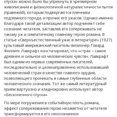
спуска» можно было бы упрекнуть в чрезмерном
живописании и физиологичной натуралистичности пыток
(правежей), которым подвергаются пленники
подземного города, и прочих его ужасов. Однако именно
благодаря такой детализации автор подчиняет себе
сознание читателя, заставляя его сопереживать не
такому уж и симпатичному главному герою романа. В
статье «Сверхъестественный ужас в литературе» (1927)
культовый американский писатель-визионер Говард
Филлипс Лавкрафт констатировал, что «страх – самое
древнее и сильное из человеческих чувств». Лавкрафт
был одним из первых современных писателей,
последовательно и целенаправленно использовавший
человеческий страх в качестве главного орудия,
позволяющего проникать в самые глубинные области
человеческого сознания. Тот же самый литературный
приём виртуозно и хладнокровно использует автор
«Бесконечного спуска».
По мере погружения в событийную плоть романа,
эффект сопереживания герою незаметно от читателя
трансформируется в его неосознанное