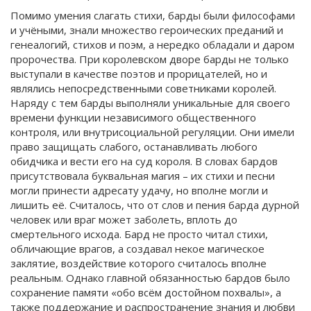
Помимо умения слагать стихи, барды были философами
и учёными, знали множество героических преданий и
генеалогий, стихов и поэм, а нередко обладали и даром
пророчества. При королевском дворе барды не только
выступали в качестве поэтов и прорицателей, но и
являлись непосредственными советниками королей.
Наряду с тем барды выполняли уникальные для своего
времени функции независимого общественного
контроля, или внутрисоциальной регуляции. Они имели
право защищать слабого, останавливать любого
обидчика и вести его на суд короля. В словах бардов
присутствовала буквальная магия – их стихи и песни
могли принести адресату удачу, но вполне могли и
лишить её. Считалось, что от слов и пения барда дурной
человек или враг может заболеть, вплоть до
смертельного исхода. Бард не просто читал стихи,
обличающие врагов, а создавал некое магическое
заклятие, воздействие которого считалось вполне
реальным. Однако главной обязанностью бардов было
сохранение памяти «обо всём достойном похвалы», а
также поддержание и распространение знания и любви