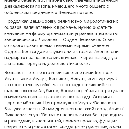
именно семейство Ликаона было главным виновником
Девкалионова потопа, имеющего много общего с
библейским преданием о Великом потопе.
Продолжая дешифровку религиозно-мифологических
образов, запечатлённых в романе, нужно обратить
внимание на форму организации управляющей элиты
аверьяновского Ликополя – Орден Вепвавета, Совет
которого правит всеми тёмными мирами: «Членов
Ордена боятся даже служители и стражи. Именно они
надзирают за правежа`ми, внушают через наглядную
агитацию гордую идеологию Ликополя».
Вепвавет – это не кто иной как египетский бог-волк
Упуат (также Упуаут, Вепвавет, Вепуат, егип. wp-wjw.t –
«открыватель путей»), часто отождествлявшийся с
шакалоголовым Анубисом, богом погребальных ритуалов
и мумификации, «стражем весов» на суде Осириса в
Царстве мёртвых. Центром культа Упуата/Вепвавета
был уже известный нам древнеегипетский город Асьют/
Ликополис. Упуат/Вепвавет почитался как бог-проводник
и разведчик, выполнявший, помимо прочего, функции
покровителя («вожатого», «ведущего») умерших, о чём