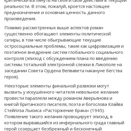
критически взглянуть на себя и свои действия в текущей
реальности. В этом, пожалуй, кроется настоящее
предназначение и основная ценность данного
произведения.
Помимо рассмотренных выше аспектов роман
существенно обогащают элементы политической
сатиры, в том числе обыгрывающие текущие
остросоциальные проблемы, такие как цифровизация и
поэтапное внедрение систем глобального социального
контроля (эпизод с обсуждением плана по введению
системы тотальной электронной слежки в Ликополе на
заседании Совета Ордена Вепвавета накануне бегства
героя).
Некоторые элементы финальной развязки могут
вызвать у искушённого читателя невольное желание
провести параллели между романом Аверьянова и
книгой британского писателя, поэта и богослова Клайва
Стейплза Льюиса «Расторжение брака» (1945).
Появление такого желания провоцирует эпизод, в
котором вырвавшийся из инфернального града главный
герой созерцает безбрежный и бесконечный