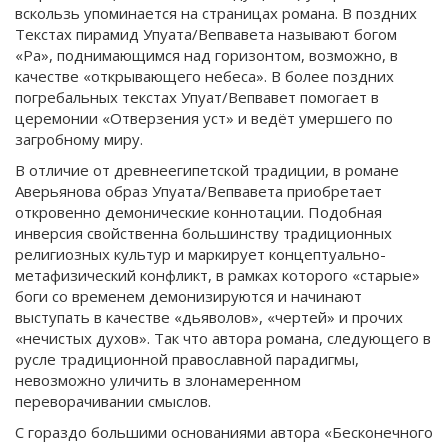
вскользь упоминается на страницах романа. В поздних
Текстах пирамид Упуата/Вепвавета называют богом
«Ра», поднимающимся над горизонтом, возможно, в
качестве «открывающего небеса». В более поздних
погребальных текстах Упуат/Вепвавет помогает в
церемонии «Отверзения уст» и ведёт умершего по
загробному миру.
В отличие от древнеегипетской традиции, в романе
Аверьянова образ Упуата/Вепвавета приобретает
откровенно демонические коннотации. Подобная
инверсия свойственна большинству традиционных
религиозных культур и маркирует концептуально-
метафизический конфликт, в рамках которого «старые»
боги со временем демонизируются и начинают
выступать в качестве «дьяволов», «чертей» и прочих
«нечистых духов». Так что автора романа, следующего в
русле традиционной православной парадигмы,
невозможно уличить в злонамеренном
переворачивании смыслов.
С гораздо большими основаниями автора «Бесконечного