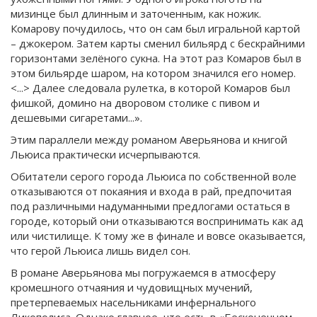
мизинце был длинным и заточенным, как ножик.
Комарову почудилось, что он сам был игральной картой
– джокером. Затем карты сменил бильярд с бескрайними
горизонтами зелёного сукна. На этот раз Комаров был в
этом бильярде шаром, на котором значился его номер.
<...> Далее следовала рулетка, в которой Комаров был
фишкой, домино на дворовом столике с пивом и
дешевыми сигаретами...».
Этим параллели между романом Аверьянова и книгой
Льюиса практически исчерпываются.
Обитатели серого города Льюиса по собственной воле
отказываются от покаяния и входа в рай, предпочитая
под различными надуманными предлогами остаться в
городе, который они отказываются воспринимать как ад
или чистилище. К тому же в финале и вовсе оказывается,
что герой Льюиса лишь видел сон.
В романе Аверьянова мы погружаемся в атмосферу
кромешного отчаяния и чудовищных мучений,
претерпеваемых насельниками инфернального