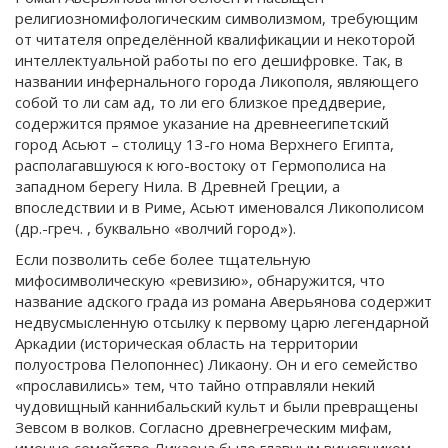
религиозномифологическим символизмом, требующим
от читателя определённой квалификации и некоторой
интеллектуальной работы по его дешифровке. Так, в
названии инфернального города Ликополя, являющего
собой то ли сам ад, то ли его близкое преддверие,
содержится прямое указание на древнеегипетский
город Асьют – столицу 13-го нома Верхнего Египта,
располагавшуюся к юго-востоку от Гермополиса на
западном берегу Нила. В Древней Греции, а
впоследствии и в Риме, Асьют именовался Ликополисом
(др.-греч. , буквально «волчий город»).
Если позволить себе более тщательную
мифосимволическую «ревизию», обнаружится, что
название адского града из романа Аверьянова содержит
недвусмысленную отсылку к первому царю легендарной
Аркадии (историческая область на территории
полуострова Пелопоннес) Ликаону. Он и его семейство
«прославились» тем, что тайно отправляли некий
чудовищный каннибальский культ и были превращены
Зевсом в волков. Согласно древнегреческим мифам,