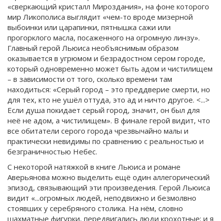
«сверкающий кристалл Мироздания», на фоне которого
мир Ликополиса выглядит «чем-то вроде мизерной
выбоинки или царапинки, пятнышка сажи или
прогорклого масла, посаженного на огромную линзу».
Главный герой Льюиса необъяснимым образом
оказывается в угрюмом и безрадостном сером городе,
который одновременно может быть адом и чистилищем
– в зависимости от того, сколько времени там
находиться: «Серый город – это преддверие смерти, но
для тех, кто не ушёл оттуда, это ад и ничто другое. <...>
Если душа покидает серый город, значит, он был для
неё не адом, а чистилищем». В финале герой видит, что
все обитатели серого города чрезвычайно малы и
практически невидимы по сравнению с реальностью и
безграничностью Небес.
С некоторой натяжкой в книге Льюиса и романе
Аверьянова можно выделить ещё один аллегорический
эпизод, связывающий эти произведения. Герой Льюиса
видит «...огромных людей, неподвижно и безмолвно
стоявших у серебряного столика. На нём, словно
шахматные фигурки, передвигались люди крохотные; и я