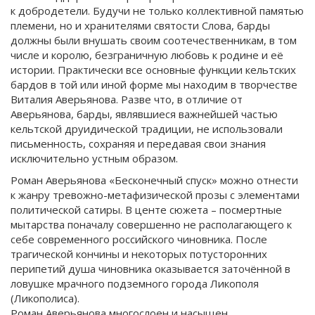
к добродетели. Будучи не только коллективной памятью
племени, но и хранителями святости Слова, барды
должны были внушать своим соотечественникам, в том
числе и королю, безграничную любовь к родине и её
истории. Практически все основные функции кельтских
бардов в той или иной форме мы находим в творчестве
Виталия Аверьянова. Разве что, в отличие от
Аверьянова, барды, являвшиеся важнейшей частью
кельтской друидической традиции, не использовали
письменность, сохраняя и передавая свои знания
исключительно устным образом.
Роман Аверьянова «Бесконечный спуск» можно отнести
к жанру тревожно-метафизической прозы с элементами
политической сатиры. В центе сюжета – посмертные
мытарства поначалу совершенно не располагающего к
себе современного российского чиновника. После
трагической кончины и некоторых потусторонних
перипетий душа чиновника оказывается заточённой в
ловушке мрачного подземного города Ликополя
(Ликополиса).
Роман Аверьянова многослоен и насыщен