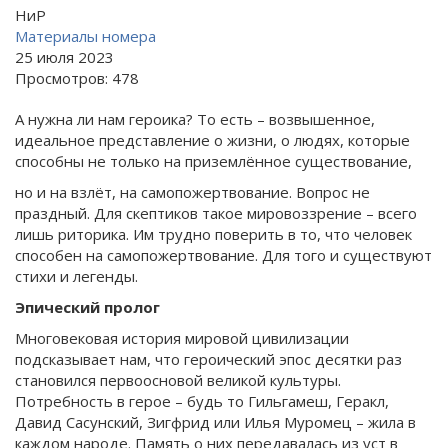
НиР
Материалы номера
25 июля 2023
Просмотров: 478
А нужна ли нам героика? То есть – возвышенное,
идеальное представление о жизни, о людях, которые
способны не только на приземлённое существование,
но и на взлёт, на самопожертвование. Вопрос не
праздный. Для скептиков такое мировоззрение – всего
лишь риторика. Им трудно поверить в то, что человек
способен на самопожертвование. Для того и существуют
стихи и легенды.
Эпический пролог
Многовековая история мировой цивилизации
подсказывает нам, что героический эпос десятки раз
становился первоосновой великой культуры.
Потребность в герое – будь то Гильгамеш, Геракл,
Давид Сасунский, Зигфрид или Илья Муромец – жила в
каждом народе. Память о них передавалась из уст в