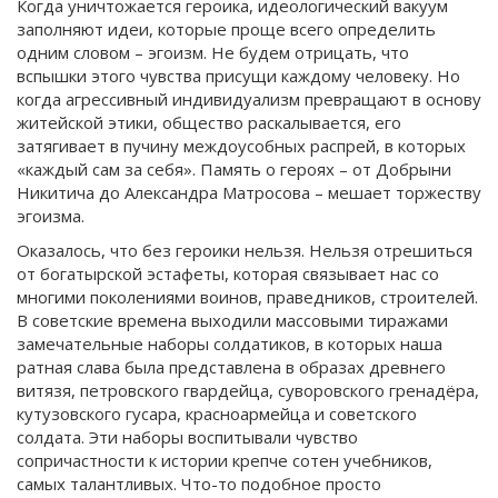
Когда уничтожается героика, идеологический вакуум
заполняют идеи, которые проще всего определить
одним словом – эгоизм. Не будем отрицать, что
вспышки этого чувства присущи каждому человеку. Но
когда агрессивный индивидуализм превращают в основу
житейской этики, общество раскалывается, его
затягивает в пучину междоусобных распрей, в которых
«каждый сам за себя». Память о героях – от Добрыни
Никитича до Александра Матросова – мешает торжеству
эгоизма.
Оказалось, что без героики нельзя. Нельзя отрешиться
от богатырской эстафеты, которая связывает нас со
многими поколениями воинов, праведников, строителей.
В советские времена выходили массовыми тиражами
замечательные наборы солдатиков, в которых наша
ратная слава была представлена в образах древнего
витязя, петровского гвардейца, суворовского гренадёра,
кутузовского гусара, красноармейца и советского
солдата. Эти наборы воспитывали чувство
сопричастности к истории крепче сотен учебников,
самых талантливых. Что-то подобное просто