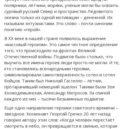
полярники, лётчики, моряки, учёные могли бы освоить
суровый русский Север и пространство Ледовитого
океана только из одной мотивации – денежной. Их
называли энтузиастами. Это слово – почти синоним
понятию «герой».
В ХХ веке в нашей стране появилось выражение
«массовый героизм». Это самое честное определение
того, что происходило на фронтах Великой
Отечественной войны. Подвигов было столько, что
выучить все имена героев люди просто не могли. И те,
кто становились всенародными героями,
символизировали самоотверженность сотен и сотен
бойцов. Таким был Николай Гастелло – лётчик,
протаранивший немецкий эшелон. Такими были Зоя
Космодемьянская, Александр Матросов. За спиной
каждого из них – тысячи безымянных подвигов.
Ещё одно направление героики советского времени –
звёздное. Космонавт Георгий Гречко 20 лет назад
говорил автору этих слов: «Когда человек перестаёт
смотреть в небо, он превращается в свинью, которая