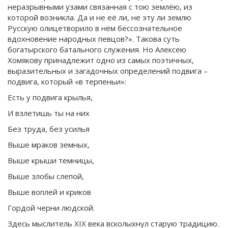
неразрывными узами связанная с тою землёю, из
которой возникла. Да и не её ли, не эту ли землю
Русскую олицетворило в нём бессознательное
вдохновение народных певцов?». Такова суть
богатырского батального служения. Но Алексею
Хомякову принадлежит одно из самых поэтичных,
выразительных и загадочных определений подвига –
подвига, который «в терпеньи»:
Есть у подвига крылья,
И взлетишь ты на них
Без труда, без усилья
Выше мраков земных,
Выше крыши темницы,
Выше злобы слепой,
Выше воплей и криков
Гордой черни людской.
Здесь мыслитель XIX века всколыхнул старую традицию.