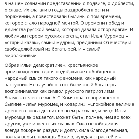
в нашем сознании представлении о подвиге, о доблести,
о славе. Их слагали в годы раздробленности и
поражений, а повествовали былины о том времени,
которое стало народной мечтой. О времени побед и
единства русской земли, которая давала отпор врагам. И
любимым героем русских легенд стал Илья Муромец –
«старый казак», самый мудрый, преданный Отечеству и
свободолюбивый из богатырей. И – самый
миролюбивый.
Образ Ильи демократичен; крестьянское
происхождение героя подчёркивает обобщённо-
народный смысл такого феномена, как народный
заступник. Не случайно этот былинный богатырь
воспринимался как символ русского патриотизма.
Знаменателен тезис А. С. Хомякова, говорившего о
былине «Илья Муромец и Козарин»: «Спокойное величие
древнего эпоса дышит во всём рассказе, и лицо Ильи
Муромца выражается, может быть, полнее, чем во всех
других, уже известных сказках. Сила непобедимая,
всегда покорная разуму и долгу, сила благодетельная,
полная веры в помощь Божию, чуждая страстей и –