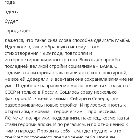
года
здесь
будет
город-сад!»
Кажется, что такая сила слова способна сдвигать глыбы.
Идеологию, как и образную систему этого
стихотворения 1929 года, повторяли и
интерпретировали многократно. Вплоть до времён
последней великой стройки социализма – БАМа. С
годами эта риторика стала выглядеть конъюнктурной,
не все ей доверяли, и всё-таки она сохраняла влияние на
умы. Подобное направление могло появиться только в
СССР и только в России. Сошлось сразу несколько
факторов. И тяжёлый климат Сибири и Севера, где
разворачивались новые стройки. И приверженность к
открытиям, к новым – героическим! – профессиям.
Лётчики, полярники, подводники, наконец, космонавты
стали героями эпохи. И по регалиям, и по отношению к
ним в народе. Проявить себя там, где трудно, – это
требует постоянного преодоления себя. Вряд ли