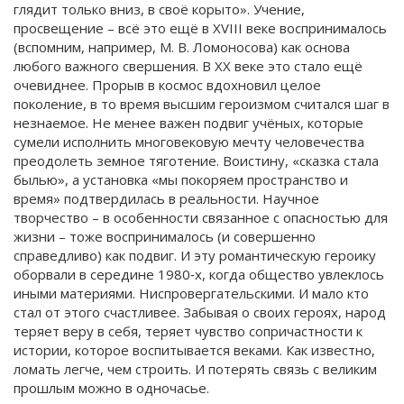
глядит только вниз, в своё корыто». Учение,
просвещение – всё это ещё в XVIII веке воспринималось
(вспомним, например, М. В. Ломоносова) как основа
любого важного свершения. В ХХ веке это стало ещё
очевиднее. Прорыв в космос вдохновил целое
поколение, в то время высшим героизмом считался шаг в
незнаемое. Не менее важен подвиг учёных, которые
сумели исполнить многовековую мечту человечества
преодолеть земное тяготение. Воистину, «сказка стала
былью», а установка «мы покоряем пространство и
время» подтвердилась в реальности. Научное
творчество – в особенности связанное с опасностью для
жизни – тоже воспринималось (и совершенно
справедливо) как подвиг. И эту романтическую героику
оборвали в середине 1980‑х, когда общество увлеклось
иными материями. Ниспровергательскими. И мало кто
стал от этого счастливее. Забывая о своих героях, народ
теряет веру в себя, теряет чувство сопричастности к
истории, которое воспитывается веками. Как известно,
ломать легче, чем строить. И потерять связь с великим
прошлым можно в одночасье.