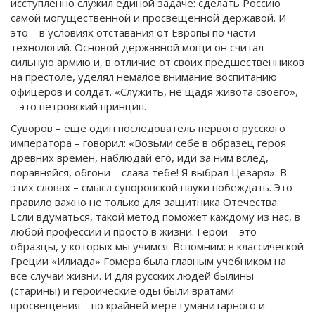
исступлённо служил единой задаче: сделать Россию
самой могущественной и просвещённой державой. И
это – в условиях отставания от Европы по части
технологий. Основой державной мощи он считал
сильную армию и, в отличие от своих предшественников
на престоле, уделял немалое внимание воспитанию
офицеров и солдат. «Служить, не щадя живота своего»,
– это петровский принцип.
Суворов – ещё один последователь первого русского
императора – говорил: «Возьми себе в образец героя
древних времён, наблюдай его, иди за ним вслед,
поравняйся, обгони – слава тебе! Я выбрал Цезаря». В
этих словах – смысл суворовской науки побеждать. Это
правило важно не только для защитника Отечества.
Если вдуматься, такой метод поможет каждому из нас, в
любой профессии и просто в жизни. Герои – это
образцы, у которых мы учимся. Вспомним: в классической
Греции «Илиада» Гомера была главным учебником на
все случаи жизни. И для русских людей былины
(старины) и героические оды были вратами
просвещения – по крайней мере гуманитарного и