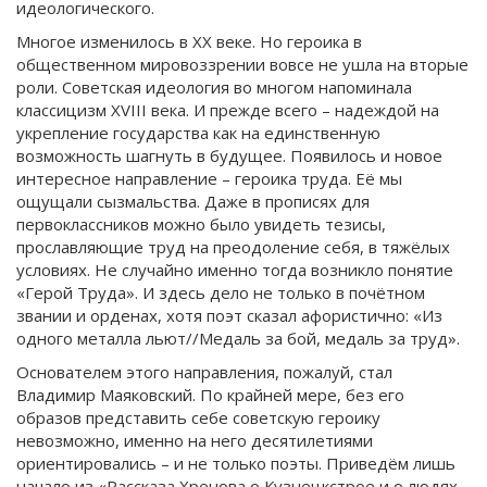
идеологического.
Многое изменилось в ХХ веке. Но героика в
общественном мировоззрении вовсе не ушла на вторые
роли. Советская идеология во многом напоминала
классицизм XVIII века. И прежде всего – надеждой на
укрепление государства как на единственную
возможность шагнуть в будущее. Появилось и новое
интересное направление – героика труда. Её мы
ощущали сызмальства. Даже в прописях для
первоклассников можно было увидеть тезисы,
прославляющие труд на преодоление себя, в тяжёлых
условиях. Не случайно именно тогда возникло понятие
«Герой Труда». И здесь дело не только в почётном
звании и орденах, хотя поэт сказал афористично: «Из
одного металла льют//Медаль за бой, медаль за труд».
Основателем этого направления, пожалуй, стал
Владимир Маяковский. По крайней мере, без его
образов представить себе советскую героику
невозможно, именно на него десятилетиями
ориентировались – и не только поэты. Приведём лишь
начало из «Рассказа Хренова о Кузнецкстрое и о людях