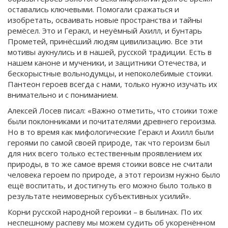
оставались ключевыми. Помогали сражаться и
изобретать, осваивать новые пространства и тайны
ремёсел. Это и Геракл, и неуёмный Ахилл, и бунтарь
Прометей, принёсший людям цивилизацию. Все эти
мотивы аукнулись и в нашей, русской традиции. Есть в
нашем каноне и мученики, и защитники Отечества, и
бескорыстные вольнодумцы, и непоколебимые стоики.
Пантеон героев всегда с нами, только нужно изучать их
внимательно и с пониманием.
Алексей Лосев писал: «Важно отметить, что стоики тоже
были поклонниками и почитателями древнего героизма.
Но в то время как мифологические Геракл и Ахилл были
героями по самой своей природе, так что героизм был
для них всего только естественным проявлением их
природы, в то же самое время стоики вовсе не считали
человека героем по природе, а этот героизм нужно было
ещё воспитать, и достигнуть его можно было только в
результате неимоверных субъективных усилий».
Корни русской народной героики – в былинах. По их
неспешному распеву мы можем судить об укоренённом