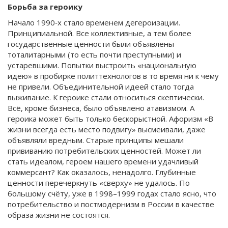
Борьба за героику
Начало 1990‑х стало временем дегероизации.
Принципиальной. Все коллективные, а тем более
государственные ценности были объявлены
тоталитарными (то есть почти преступными) и
устаревшими. Попытки выстроить «национальную
идею» в пробирке политтехнологов в то время ни к чему
не привели. Объединительной идеей стало тогда
выживание. К героике стали относиться скептически.
Всё, кроме бизнеса, было объявлено атавизмом. А
героика может быть только бескорыстной. Афоризм «В
жизни всегда есть место подвигу» высмеивали, даже
объявляли вредным. Старые принципы мешали
прививанию потребительских ценностей. Может ли
стать идеалом, героем нашего времени удачливый
коммерсант? Как оказалось, ненадолго. Глубинные
ценности перечеркнуть «сверху» не удалось. По
большому счёту, уже в 1998–1999 годах стало ясно, что
потребительство и постмодернизм в России в качестве
образа жизни не состоятся.