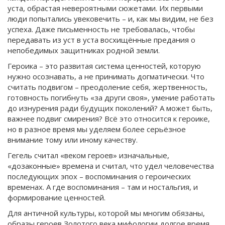
уста, обрастая невероятными сюжетами. Их первыми
люди попытались увековечить – и, как мы видим, не без
успеха. Даже письменность не требовалась, чтобы
передавать из уст в уста восхищённые предания о
непобедимых защитниках родной земли.
Героика – это развитая система ценностей, которую
нужно осознавать, а не принимать догматически. Что
считать подвигом – преодоление себя, жертвенность,
готовность погибнуть «за други своя», умение работать
до изнурения ради будущих поколений? А может быть,
важнее подвиг смирения? Всё это относится к героике,
но в разное время мы уделяем более серьёзное
внимание тому или иному качеству.
Гегель считал «веком героев» изначальные,
«дозаконные» времена и считал, что удел человечества
последующих эпох – воспоминания о героических
временах. А где воспоминания – там и ностальгия, и
формирование ценностей.
Для античной культуры, которой мы многим обязаны,
образы героев Золотого века мифологии долгое время