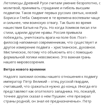
Летописцы Древней Руси считали умение безропотно, с
молитвой, принимать страдание и гибель высшим
подвигом. Таков подвиг первых русских святых, князей
Бориса и Глеба. Смирение в те времена воспевали чаще
и сильнее, чем воинскую отвагу. Так было во время
нашествия Батыя на Русь. Но когда Хомяков писал эти
стихи, царили другие нравы. Россия привыкла
побеждать, уничтожать врага на поле боя. Поэт-
философ напоминал современникам, что существует и
другое измерение подвига – христианское, духовное.
Мистическое, потому что объяснить его с помощью
формальной логики невозможно. Это важная грань
нашего мировоззрения.
Ветра нового времени
Надолго заложил основы нашего отношения к подвигу
император Пётр Великий – отец русской гвардии,
считавший, что сражаться нужно до конца. Иногда его
представляют как оголтелого западника. Но, пожалуй,
точнее других сказал о нём Пушкин: «Не презирал
страны родной, он знал её предназначенье». Пётр