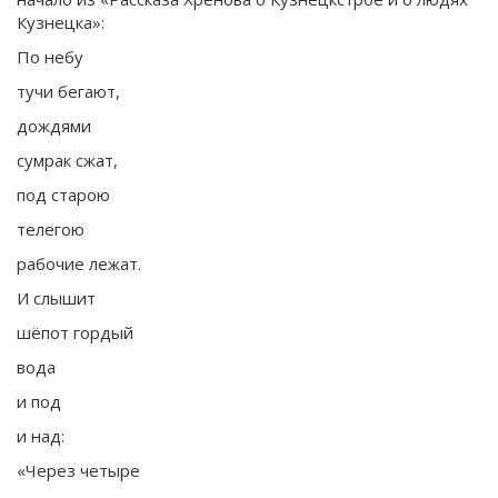
Кузнецка»:
По небу
тучи бегают,
дождями
сумрак сжат,
под старою
телегою
рабочие лежат.
И слышит
шёпот гордый
вода
и под
и над:
«Через четыре