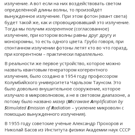
излучение. А вот если на них воздействовать светом
определённой длины волны, то произойдёт
вынужденное излучение. При этом фотон (квант света)
будет такой же, как и спровоцировавший это излучение.
Тогда мы получим
когерентное
(согласованное)
излучение, при котором волны равны друг другу и
монохромны, то есть одного цвета. Грубо говоря, при
спонтанном излучении фотоны летят кто во что горазд,
при когерентном – практически параллельно.
В реальности же первое устройство, которое можно
назвать квантовым генератором когерент­ного
излучения, было создано в 1954 году профессором
Колумбийского университета Чарльзом Таунсом. Это
было довольно внушительное сооружение, которое
излучало в микроволновом, а не в световом диапазоне, а
потому было названо
мазер
(
M
icrowave
A
mplification by
S
timulated
E
mission of
R
adiation
– усиление микроволн с
помощью вынужденного излуче­ния).
В 1955 году советские учёные Александр Прохоров и
Николай Басов из Института физики Академии наук CCCP