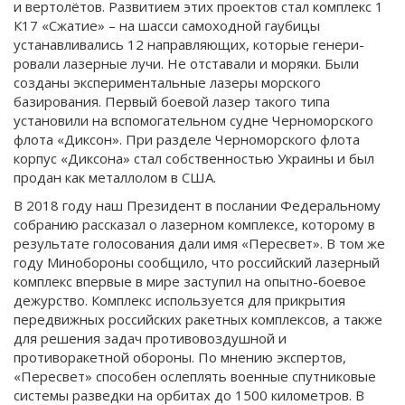
и вертолётов. Развитием этих проектов стал комплекс 1
К17 «Сжатие» – на шасси самоходной гаубицы
устанавливались 12 направляющих, которые генери­
ровали лазерные лучи. Не отставали и моряки. Были
созданы экспериментальные лазеры морского
базирования. Первый боевой лазер такого типа
установили на вспомогательном судне Черноморского
флота «Диксон». При разделе Черноморского флота
корпус «Диксона» стал собственностью Украины и был
продан как металлолом в США.
В 2018 году наш Президент в послании Федеральному
собранию рассказал о лазерном комплексе, которому в
результате голосования дали имя «Пересвет». В том же
году Минобороны сообщило, что российский лазерный
комплекс впервые в мире заступил на опытно-боевое
дежурство. Комплекс используется для прикрытия
передвижных российских ракетных комплексов, а также
для решения задач противовоздушной и
противоракетной обороны. По мнению экспертов,
«Пересвет» способен ослеплять военные спутниковые
системы разведки на орбитах до 1500 километров. В