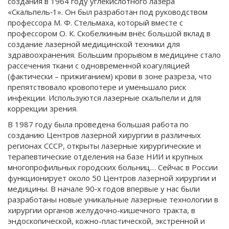
создания в 1964 году углекислотного лазера
«Скальпель‑1». Он был разработан под руководством
профессора М. Ф. Стельмаха, который вместе с
профессором О. К. Скобелкиным внёс большой вклад в
создание лазерной медицинской техники для
здравоохранения. Большим прорывом в медицине стало
рассечения ткани с одновременной коагуляцией
(фактически – прижиганием) крови в зоне разреза, что
препятствовало кровопотере и уменьшало риск
инфекции. Используются лазерные скальпели и для
коррекции зрения.
В 1987 году была проведена большая работа по
созданию Центров лазерной хирургии в различных
регионах СССР, открыты лазерные хирургические и
терапевтические от­деления на базе НИИ и крупных
многопрофильных городских больниц… Сейчас в России
функционирует около 50 Центров лазерной хирургии и
медицины. В начале 90‑х годов впервые у нас были
разработаны новые уникальные лазерные технологии в
хирургии органов желудочно-кишечного тракта, в
эндоскопической, кожно-пластической, экстренной и