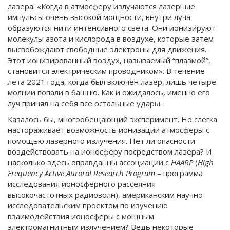
лазера: «Когда в атмосферу излучаются лазерные
импульсы очень высокой мощности, внутри луча
образуются нити интенсивного света. Они ионизируют
молекулы азота и кислорода в воздухе, которые затем
высвобождают свободные электроны для движения.
Этот ионизированный воздух, называемый “плазмой”,
становится электрическим проводником». В течение
лета 2021 года, когда был включён лазер, лишь четыре
молнии попали в башню. Как и ожидалось, именно его
луч принял на себя все остальные удары.
Казалось бы, многообещающий эксперимент. Но слегка
настораживает возможность ионизации атмосферы с
помощью лазерного излучения. Нет ли опасности
воздействовать на ионосферу посредством лазера? И
насколько здесь оправданны ассоциации с
HAARP
(
High
Frequency Active Auroral Research Program
– программа
исследования ионосферного рассеяния
высокочастотных радиоволн), американским научно-
исследовательским проектом по изучению
взаимодействия ионосферы с мощным
электромагнитным излучением? Ведь некоторые