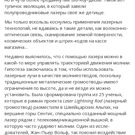
тупичок эволюции, в который завели
полупроводниковые лазеры своё же детище.
Мы только вскользь коснулись применения лазерных
технологий, не вдаваясь в такие детали, как волоконно-
оптическая связь, сканирование земной поверхности,
космических объектов и штрих-кодов на кассе
магазина…
Недавно выяснилось, что с помощью лазера можно в
какой-то мере управлять траекторией движения молнии.
Гипотеза заключалась в том, чтобы использовать
лазерные лучи в качестве молниеотводов, поскольку
традиционные металлические громоотводы имеют
ограничения по высоте, да и не везде их можно
установить. Была сформирована группа из 25 учёных,
которые в рамках проекта
Laser Lightning Rod
(лазерный
громоотвод) разместили в Швейцарских Альпах, на
вершине горы Сентис, специально созданный мощный
лазер рядом с телекоммуникационной вышкой, в
которую часто ударяют молнии. Один из иссле­
дователей, Жан-Пьер Вольф, так пояснил воздействие