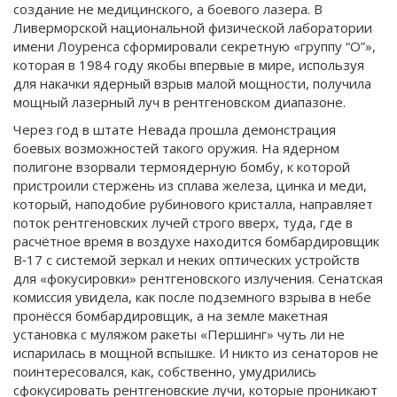
создание не медицинского, а боевого лазера. В
Ливерморской национальной физической лаборатории
имени Лоуренса сформировали секретную «группу “О”»,
которая в 1984 году якобы впервые в мире, используя
для накачки ядерный взрыв малой мощности, получила
мощный лазерный луч в рентгеновском диапазоне.
Через год в штате Невада прошла демонстрация
боевых возможностей такого оружия. На ядерном
полигоне взорвали термоядерную бомбу, к которой
пристроили стержень из сплава железа, цинка и меди,
который, наподобие рубинового кристалла, направляет
поток рентгеновских лучей строго вверх, туда, где в
расчётное время в воздухе нахо­дится бомбардировщик
B‑17 с системой зеркал и неких оптических устройств
для «фокуси­ровки» рентгеновского излучения. Сенатская
комиссия увидела, как после подземного взрыва в небе
пронёсся бомбардировщик, а на земле макетная
установка с муляжом ракеты «Першинг» чуть ли не
испарилась в мощной вспышке. И никто из сенаторов не
поинтересовался, как, собственно, умудрились
сфокусировать рентгеновские лучи, которые проникают