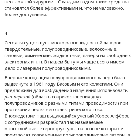
неотложной хирургии… С каждым годом такие средства
становятся более эффективными и, что немаловажно,
более доступными.
4
Сегодня существует много разновидностей лазеров:
твердотельные, полупроводниковые, волоконные,
газовые, химические, жидкостные, лазеры на свободных
электронах и т. п. В нашем быту мы чаще всего имеем
дело с лазерами полупроводниковыми.
Впервые концепция полупроводникового лазера была
выдвинута в 1961 году Басовым и его коллегами. Они
предложили для возбуждения излучения использовать
р–n‑переход
(область соприкосновения двух
полупроводников
с разными типами проводимости) при
протекании через него электрического тока.
Впоследствии наш выдающийся учёный Жорес Алфёров
с сотрудниками разработал так называемые
многослойные гетероструктуры, на основе которых и
производят современные полупроводниковые лазеры, в