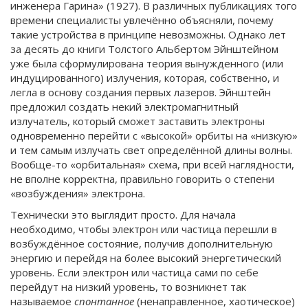
инженера Гарина» (1927). В различных публикациях того
времени специалисты увлечённо объясняли, почему
такие устройства в принципе невозможны. Однако лет
за десять до книги Толстого Альбертом Эйнштейном
уже была сформулирована теория вынужденного (или
индуцированного) излучения, которая, собственно, и
легла в основу создания первых лазеров. Эйнштейн
предложил создать некий электромагнитный
излучатель, который сможет заставить электроны
одновременно перейти с «высокой» орбиты на «низкую»
и тем самым излучать свет определённой длины волны.
Вообще-то «орбитальная» схема, при всей наглядности,
не вполне корректна, правильно говорить о степени
«возбуждения» электрона.
Технически это выглядит просто. Для начала
необходимо, чтобы электрон или частица перешли в
возбуждённое состояние, получив дополнительную
энергию и перейдя на более высокий энергетический
уровень. Если электрон или частица сами по себе
перейдут на низкий уровень, то возникнет так
называемое
спонтанное
(ненаправленное, хаотическое)