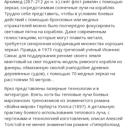
Архимед (287–212 до н. э.) сжёг флот римлян с помощью
зеркал, сосредотачивая солнечные лучи на кораблях.
Трудно себе представить, чтобы в условиях боевых
действий с помощью бронзовых или медных
отражателей можно было поочерёдно фокусировать
световые пятна на кораблях. Даже современным
гелиостанциям, которые могут плавить металл,
требуется синхронная координация множества хороших
зеркал. Правда, в 1973 году греческий учёный Иоаннис
Саккас для поддержания реноме своего земля
квантовый ка смог поджечь модель римского корабля из
фанеры, обмазанную смолой (наподобие древних
деревянных судов), с помощью 70 медных зеркал на
расстоянии 50 метров…
Ярко представлены лазерные технологии и в
литературе. Взять хотя бы тепловые лучи боевых
марсианских треножников из знаменитого романа
«Война миров» Герберта Уэллса (1897). А детальную
практику боевого использования теплового луча, с
чертежами и технологи­ей изготовления, описал Алексей
Толстой в не менее знаменитом романе «Гиперболоид