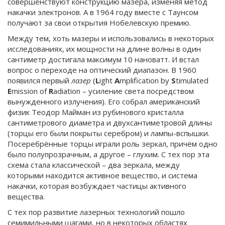
совершенствуют конструкцию мазера, изменяя метод
накачки электронов. А в 1964 году вместе с Таунсом
получают за свои открытия Нобелевскую премию.
Между тем, хоть мазеры и использовались в некоторых
исследованиях, их мощности на длине волны в один
сантиметр достигала максимум 10 нановатт. И встал
вопрос о переходе на оптический диапазон. В 1960
появился первый
лазер
(
L
ight
A
mplification by
S
timulated
E
mission of
R
adiation – усиление света посредством
вынужденного излучения). Его собрал американский
физик Теодор Майман из рубинового кристалла
сантиметрового диаметра и двухсантиметровой длины
(торцы его были покрыты серебром) и лампы-вспышки.
Посеребрённые торцы играли роль зеркал, причём одно
было полупрозрачным, а другое – глухим. С тех пор эта
схема стала классической – два зеркала, между
которыми находится активное вещество, и система
накачки, которая возбуждает частицы активного
вещества.
С тех пор развитие лазерных технологий пошло
семимильными шагами, но в некоторых областях