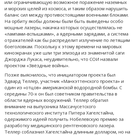
или ограничивающую возможное поражение наземных
и морских целей из космоса, и таким образом нарушить
баланс сил между противостоящими военными блоками.
На орбиту якобы должны были быть выведены особо
мощные лазеры, накачка которых осуществлялась не
«лампами-вспышками», а ядерными зарядами, а система
отражателей как бы распределит излучение по летящим
боеголовкам. Поскольку к этому времени на мировых
киноэкранах уже шли три эпизода из знаменитой саги
Джорджа Лукаса, неудивительно, что СОИ назвали
проектом «Звёздные войны».
Позже выяснилось, что инициатором проекта был
Эдвард Теллер, участник «Манхэттенского проекта» и
один из «отцов» американской водородной бомбы. С
середины 70‑х он был советником правительства в
области ядерных вооружений. Теллер обратил
внимание на выпускника Массачусетского
технологического института Питера Хагелстайна,
одержимого идеей получить Нобелевскую премию за
разработку медицинского рентгеновского лазера.
Теллер соблазнил Хагелстайна длинным долларом, но на