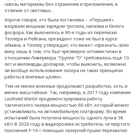
сквозь материалы без отражения и преломления, в
отличие от световых…
Короче говоря, это была постановка – «Першинг»
взорвали мощным зарядом тротила, напалма и белого
фосфора. Как выяснилось в 90‑е годы из переписки
Теллера и Рейгана, президент тоже не был в курсе
обмана, а Теллер утверждал, что может «признать свою
вину лишь в том, что был чрезмерно оптимистичен в
отношении Ливермора. “Группе “О” требовалось ещё 10
лет и миллиарды долларов, чтобы выяснить, возможно
ли вообще использование лазера на таких принципах
работы в военных целях».
Тем не менее военные продолжают разработки, хоть и
менее масштабные. Так, например, в 2017 году компания
Lockheed Martin
продемонстрировала работу
тактического лазера мощностью 60 кВт, который можно
устанавливать на автомобильную платформу. Во время
испытаний была получена мощность одного луча в 58
кВт! В 2020 году в ви­деоролике истребитель четвёртого
поколения F‑16 с помощью лазерной пушки перехватил