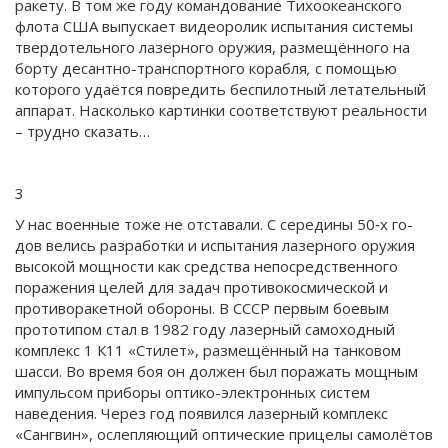
ракету. В том же году командование Тихоокеанского
флота США выпускает видеоролик испытания системы
твердотельного лазерного оружия, размещённого на
борту десантно-транспортного корабля
,
с помощью
которого удаётся повредить беспилотный летательный
аппарат. Насколько картинки соответствуют реальности
– трудно сказать…
3
У нас военные тоже не отставали. С середины 50‑х го­
дов велись разработки и испытания лазерного оружия
высокой мощности как средства непосредственного
поражения целей для задач противокосмической и
противоракетной обороны. В СССР первым боевым
прототипом стал в 1982 году лазерный самоходный
комплекс 1 К11 «Стилет», размещённый на танковом
шасси. Во время боя он должен был поражать мощным
импульсом приборы оптико-электронных систем
наведения. Через год появился лазерный комплекс
«Сангвин», ослепляющий оптические прицелы самолётов