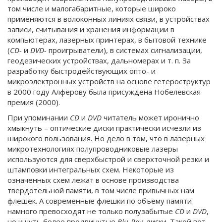
том числе и малогабаритные, которые широко
применяются в волоконных линиях связи, в устройствах
записи, считывания и хранения информации в
компьютерах, лазерных принтерах, в бытовой технике
(
CD-
и
DVD-
проигрыватели), в системах сигнализации,
геодезических устройствах, дальномерах и т. п. За
разработку быстродействующих опто- и
микроэлектронных устройств на основе гетероструктур
в 2000 году Алфёрову была присуждена Нобелевская
премия (2000).
При упоминании
CD
и
DVD
читатель может иронич­но
хмыкнуть – оптические диски практически исчезли из
широкого пользования. Но дело в том, что в лазерных
микротехнологиях полупроводниковые лазеры
используются для сверхбыстрой и сверхточной резки и
штамповки интегральных схем. Некоторые из
означенных схем лежат в основе производства
твердотельной памяти, в том числе привычных нам
флешек. А современные флешки по объёму памяти
намного превосходят не только полузабытые
CD
и
DVD
,
но и чуть более продвинутые
Blu-Ray
-диски. Такой вот