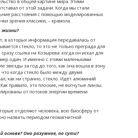
льство в общей картине мира. Этими
ставал от этой задачи. Когда мы стали
льние расстояния с помощью моделированных
чки зрения классики, – крамола.
а жизни?
от, в которых информация передавалась от
вается стекло, то это не только преграда для
сразу ссылка на Козырева: когда он искал для
омер один. И именно с этими маленькими
 звезды за год до того, как она вошла в зону
 что когда стекло было между двумя
л, как ни странно, стекло. Идёт алюминий
Как правило, это плоские, не вогнутые линзы.
олированы от потоков энергии времени.
оторые отделяют человека, всю биосферу от
жно назвать периодом геомагнитной
 основе? Оно разумное, по сути?