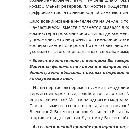
сознание человечества»). Там речь шла о том,
космофильных резервов, личности и общества 
цифровизацию, это некий код, обозначающий п
Само возникновение интеллекта на Земле, с то
фантастически, вместе с планетой оказался в 
компьютера проводникового типа, где все ней
утверждает, что нейроны, поля нейронов объе
кооперативное поле рода. Вот это было эволю
уходили от этого первозданного способа комм
– Единство этого поля, о котором Вы говор
Известен феномен: на каком-то острове обе
делать, хотя обезьяны с разных островов н
коммуникации нет.
– Наши первые эксперименты, уже в смоделиро
термин некорректный, с любой точки зрения.
они реализуются? Мы взяли одной из моделей 
Там нет лимитов скорости света, и поэтому лю
Вселенной. Вот что говорил Козырев: «Если в 
открывается доступ в любую точку Вселенной».
– А в естественной природе пространства, 