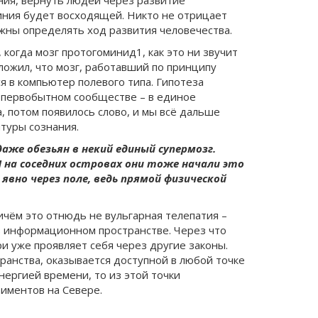
ания, вернуть людей через развитие
линия будет восходящей. Никто не отрицает
лжны определять ход развития человечества.
когда мозг протогоминид1, как это ни звучит
оложил, что мозг, работавший по принципу
 в компьютер полевого типа. Гипотеза
в первобытном сообществе – в единое
 потом появилось слово, и мы всё дальше
туры сознания.
аже обезьян в некий единый супермозг.
И на соседних островах они тоже начали это
явно через поле, ведь прямой физической
ичём это отнюдь не вульгарная телепатия –
в информационном пространстве. Через что
и уже проявляет себя через другие законы.
ранства, оказывается доступной в любой точке
нергией времени, то из этой точки
риментов на Севере.