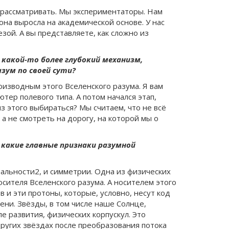
ак рассматривать. Мы экспериментаторы. Нам
на выросла на академической основе. У нас
зой. А вы представляете, как сложно из
о какой-то более глубокий механизм,
зум по своей сути?
оизводным этого Вселенского разума. Я вам
тер полевого типа. А потом начался этап,
из этого выбираться? Мы считаем, что не всё
 а не смотреть на дорогу, на которой мы о
 какие главные признаки разумной
ральности2, и симметрии. Одна из физических
сителя Вселенского разума. А носителем этого
в и эти протоны, которые, условно, несут код
ни. Звёзды, в том числе наше Солнце,
е развития, физических корпускул. Это
других звёздах после преобразования потока