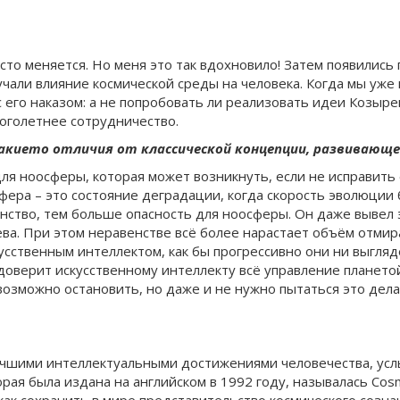
асто меняется. Но меня это так вдохновило! Затем появилис
зучали влияние космической среды на человека. Когда мы уж
с его наказом: а не попробовать ли реализовать идеи Козырев
ноголетнее сотрудничество.
акието отличия от классической концепции, развивающе
ля ноосферы, которая может возникнуть, если не исправить е
фера – это состояние деградации, когда скорость эволюции
нство, тем больше опасность для ноосферы. Он даже вывел 
ева. При этом неравенстве всё более нарастает объём отми
усственным интеллектом, как бы прогрессивно они ни выгляд
оверит искусственному интеллекту всё управление планетой
возможно остановить, но даже и не нужно пытаться это дела
лучшими интеллектуальными достижениями человечества, ус
рая была издана на английском в 1992 году, называлась Cosm