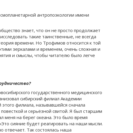
космопланетарной антропоэкологии имени
общество знает, что он не просто продолжает
 исследовать такие таинственные, не всегда
теория времени. Но Трофимов относится к той
 этими зеркалами и временем, очень сложная и
нятия и смыслы, чтобы читателю было легче
трудничество?
Новосибирского государственного медицинского
ганизовал сибирский филиал Академии
ий этого филиала, называвшейся сначала
 повесткой и серьёзной свитой. Я был старшим
л меня на берег океана. Это было время
 «Это сияние будет реагировать на наши мысли.
но отвечает. Так состоялась наша