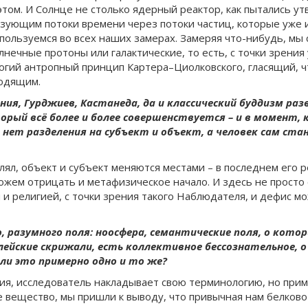
этом. И Солнце не столько ядерный реактор, как пытались ут
ующим потоки времени через потоки частиц, которые уже и
пользуемся во всех наших замерах. Замеряя что-нибудь, мы 
олнечные протоны или галактические, то есть, с точки зрения
огий антропный принцип Картера–Циолковского, гласящий, 
ходящим.
ения, Гурджиев, Кастанеда, да и классический буддизм р
рый всё более и более совершенствуется – и в момент, 
 нет разделения на субъект и объект, а человек сам с
лял, объект и субъект меняются местами – в последнем его 
ожем отрицать и метафизическое начало. И здесь не просто 
 и религией, с точки зрения такого Наблюдателя, и дефис м
, разумного поля: ноосфера, семантические поля, о кото
ейские скрижали, есть коллективное бессознательное, о
ли это примерно одно и то же?
ия, исследователь накладывает свою терминологию, но приме
 вещество, мы пришли к выводу, что привычная нам белково