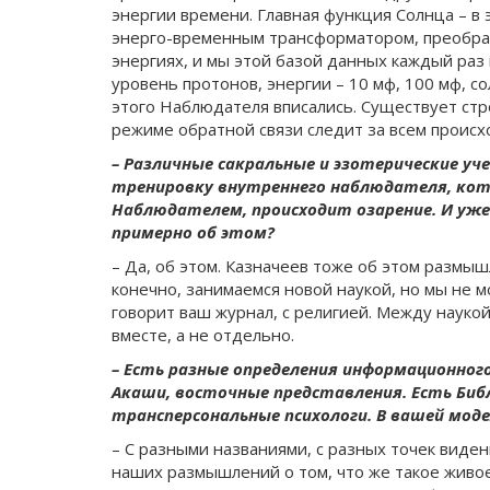
энергии времени. Главная функция Солнца – в 
энерго-временным трансформатором, преобраз
энергиях, и мы этой базой данных каждый раз 
уровень протонов, энергии – 10 мф, 100 мф, с
этого Наблюдателя вписались. Существует стр
режиме обратной связи следит за всем проис
– Различные сакральные и эзотерические уч
тренировку внутреннего наблюдателя, кото
Наблюдателем, происходит озарение. И уже
примерно об этом?
– Да, об этом. Казначеев тоже об этом размыш
конечно, занимаемся новой наукой, но мы не м
говорит ваш журнал, с религией. Между наукой
вместе, а не отдельно.
– Есть разные определения информационного
Акаши, восточные представления. Есть Библ
трансперсональные психологи. В вашей моде
– С разными названиями, с разных точек виден
наших размышлений о том, что же такое живое