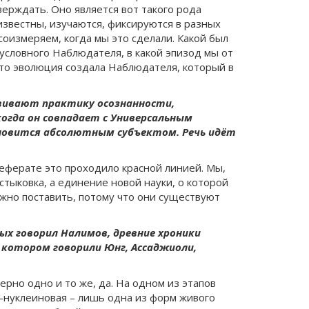
верждать. Оно является вот такого рода
звестны, изучаются, фиксируются в разных
соизмеряем, когда мы это сделали. Какой был
 условного Наблюдателя, в какой эпизод мы от
что эволюция создала Наблюдателя, который в
азвивают практику осознанности,
когда он совпадает с Универсальным
тановится абсолютным субъектом. Речь идёт
реферате это проходило красной линией. Мы,
стыковка, а единение новой науки, о которой
ожно поставить, потому что они существуют
рых говорил Налимов, древние хроники
 котором говорили Юнг, Ассаджиоли,
рно одно и то же, да. На одном из этапов
-нуклеиновая – лишь одна из форм живого