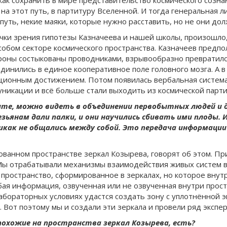
 как сохранить в мире представительство космического созн
на этот путь, в партитуру Вселенной. И тогда генеральная 
уть, некие маяки, которые нужно расставить, но не они до
чки зрения гипотезы Казначеева и нашей школы, произошло, 
особом секторе космического пространства. Казначеев предп
роны состыкованы проводниками, взрывообразно превратился
динились в единое кооперативное поле головного мозга. А 
ционным достижением. Потом появилась вербальная система,
уникации и всё больше стали выходить из космической парти
ите, можно видеть в объединении первобытных людей и д
зьянам дали палки, и они научились сбивать ими плоды. 
икак не общались между собой. Это передача информации 
ванном пространстве зеркал Козырева, говорят об этом. Пр
 Мы отрабатывали механизмы взаимодействия живых систем 
пространство, сформированное в зеркалах, но которое внутр
бая информация, озвученная или не озвученная внутри прост
лабораторных условиях удастся создать зону с уплотнённой э
 Вот поэтому мы и создали эти зеркала и провели ряд экспе
похожие на пространства зеркал Козырева, есть?