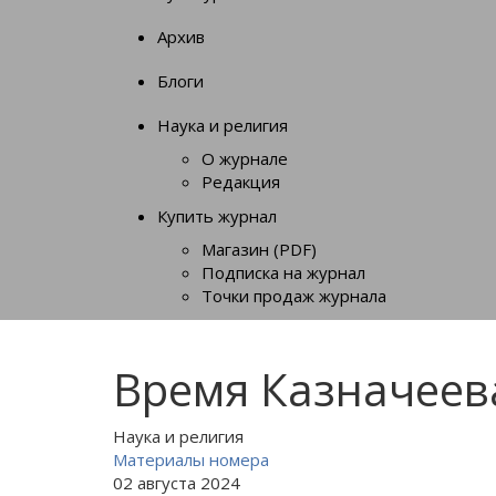
Архив
Блоги
Наука и религия
О журнале
Редакция
Купить журнал
Магазин (PDF)
Подписка на журнал
Точки продаж журнала
Время Казначеев
Наука и религия
Материалы номера
02 августа 2024