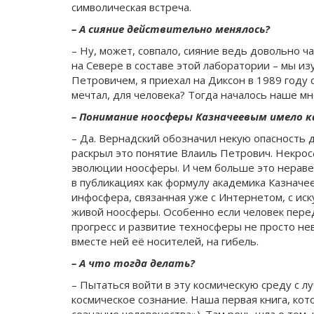
символическая встреча.
– А сияние действительно менялось?
– Ну, может, совпало, сияние ведь довольно ч
на Севере в составе этой лаборатории – мы и
Петровичем, я приехал на Диксон в 1989 году 
мечтал, для человека? Тогда началось наше м
– Понимание ноосферы Казначеевым имело к
– Да. Вернадский обозначил некую опасность д
раскрыл это понятие Влаиль Петрович. Некрос
эволюции ноосферы. И чем больше это нераве
в публикациях как формулу академика Казначе
инфосфера, связанная уже с Интернетом, с иск
живой ноосферы. Особенно если человек перед
прогресс и развитие техносферы не просто не
вместе ней её носителей, на гибель.
– А что тогда делать?
– Пытаться войти в эту космическую среду с 
космическое сознание. Наша первая книга, кото