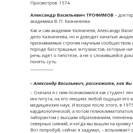
Просмотров: 1574
Александр Васильевич ТРОФИМОВ
– доктор
академика В. П. Казначеева.
Как и сам академик Казначеев, Александр Васи
дело Казначеева, но и доводит начатые акаде
признаваемые строгим научным сообществом фе
породе бесстрашных энтузиастов, которые ниче
речь идёт о гипотезе, а не о сложившейся до
понять суть.
___________
– Александр Васильевич, расскажите, как В
– Сначала я с ним познакомился как студент 
института, на его лекциях любой ощущал его 
медицинских наук. И вскоре после этого, в 197
кардиологической, а потом гелиоклиматопатол
лаборантом с высшим образованием, пленённый
северных сияний, и когда мы вышли на кромку 
Вот попробуй, сейчас я задумал, – вспыхивает 