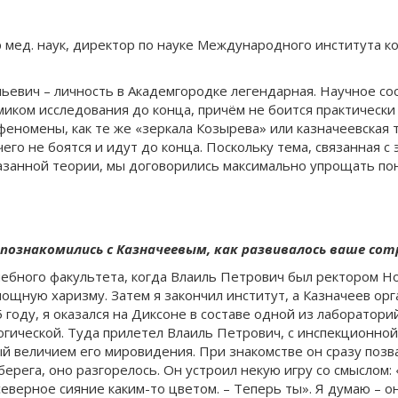
 мед. наук, директор по науке Международного института 
льевич – личность в Академгородке легендарная. Научное со
миком исследования до конца, причём не боится практически
номены, как те же «зеркала Козырева» или казначеевская 
го не боятся и идут до конца. Поскольку тема, связанная с
казанной теории, мы договорились максимально упрощать по
ы познакомились с Казначеевым, как развивалось ваше со
лечебного факультета, когда Влаиль Петрович был ректором 
мощную харизму. Затем я закончил институт, а Казначеев ор
5 году, я оказался на Диксоне в составе одной из лаборатор
огической. Туда прилетел Влаиль Петрович, с инспекционной
 величием его мировидения. При знакомстве он сразу позва
берега, оно разгорелось. Он устроил некую игру со смыслом:
северное сияние каким-то цветом. – Теперь ты». Я думаю – о