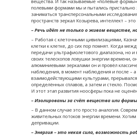
вещества. И так называемые «полевые формы»
полевыми формами мы и пытались пристально за
заниматься трансперсональными исследования
пространств зеркал Козырева, интеллект – это 
– Речь идёт не только о живом веществе, 
– Работая с клеточными цивилизациями, Казна
клетки к клетке, до сих пор помнят. Когда ме
передачи ультрафиолетового диапазона, но и п
своих телескопов ловушки энергии времени, о
алюминиевыми зеркалами он и провёл классичес
наблюдения, в момент наблюдения и после – а
взаимодействующими культурами, прерывался п
определённых сплавов, а затем и стекло. Посмо
И этот этап развития ноосферы пока не оценё
– Изолированы за счёт вещества или форм
– В данном случае это просто аналогия. Совр
живительных потоков энергии времени. Хотим 
депривации.
– Энергия – это некая сила, возможность р