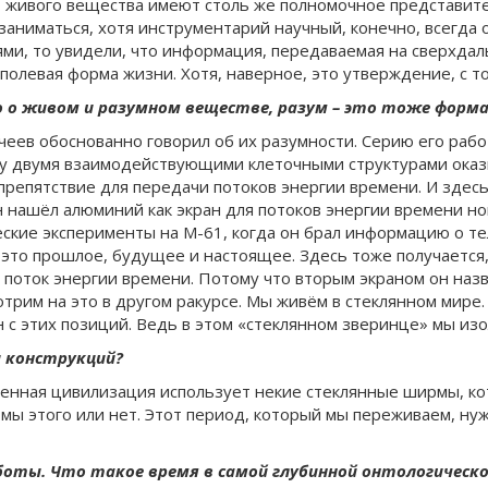
 живого вещества имеют столь же полномочное представите
ниматься, хотя инструментарий научный, конечно, всегда от
ми, то увидели, что информация, передаваемая на сверхда
полевая форма жизни. Хотя, наверное, это утверждение, с то
но о живом и разумном веществе, разум – это тоже форм
чеев обоснованно говорил об их разумности. Серию его раб
жду двумя взаимодействующими клеточными структурами оказы
репятствие для передачи потоков энергии времени. И здесь 
н нашёл алюминий как экран для потоков энергии времени н
кие эксперименты на М-61, когда он брал информацию о теле
 это прошлое, будущее и настоящее. Здесь тоже получается,
оток энергии времени. Потому что вторым экраном он назва
трим на это в другом ракурсе. Мы живём в стеклянном мире. 
н с этих позиций. Ведь в этом «стеклянном зверинце» мы из
ы конструкций?
еменная цивилизация использует некие стеклянные ширмы, к
мы этого или нет. Этот период, который мы переживаем, ну
аботы. Что такое время в самой глубинной онтологической