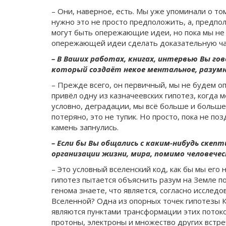
– Они, наверное, есть. Мы уже упоминали о то
нужно это не просто предположить, а, предпо
могут быть опережающие идеи, но пока мы не п
опережающей идеи сделать доказательную час
– В Ваших работах, книгах, интервью Вы гов
который создаёт некое ментальное, разумн
– Прежде всего, он первичный, мы не будем оп
привёл одну из казначеевских гипотез, когда 
условно, деградации, мы всё больше и больше 
потеряно, это не тупик. Но просто, пока не по
камень запнулись.
– Если бы Вы общались с каким-нибудь скеп
организации жизни, мира, помимо человечес
– Это условный вселенский код, как бы мы его
гипотез пытается объяснить разум на Земле п
генома знаете, что является, согласно исслед
Вселенной? Одна из опорных точек гипотезы К
являются пунктами трансформации этих потоков
протоны, электроны и множество других встре