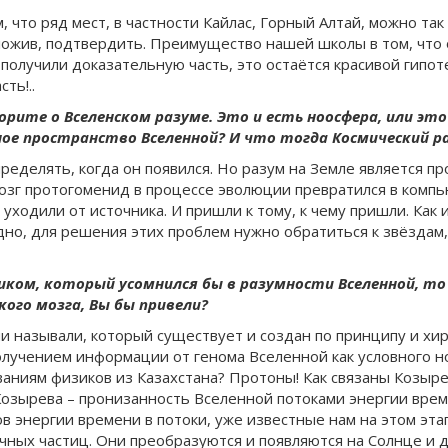
м, что ряд мест, в частности Кайлас, Горный Алтай, можно т
ложив, подтвердить. Преимущество нашей школы в том, что о
олучили доказательную часть, это остаётся красивой гипоте
ть!..
орите о Вселенском разуме. Это и есть ноосфера, или эт
ое пространство Вселенной? И что тогда Космический ра
ределять, когда он появился. Но разум на Земле является пр
мозг протогоменид в процессе эволюции превратился в компью
уходили от источника. И пришли к тому, к чему пришли. Как 
здно, для решения этих проблем нужно обратиться к звёздам,
тиком, который усомнился бы в разумности Вселенной, то
кого мозга, Вы бы привели?
 ни называли, который существует и создан по принципу и хи
олучением информации от генома Вселенной как условного но
ованиям физиков из Казахстана? Протоны! Как связаны Козыре
озырева – пронизанность Вселенной потоками энергии време
 энергии времени в потоки, уже известные нам на этом этап
чных частиц. Они преобразуются и появляются на Солнце и 