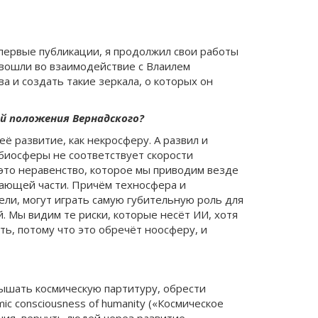
ь первые публикации, я продолжил свои работы
е вошли во взаимодействие с Влаилем
а и создать такие зеркала, о которых он
й положения Вернадского?
ё развитие, как некросферу. А развил и
 биосферы не соответствует скорости
это неравенство, которое мы приводим везде
рающей части. Причём техносфера и
ели, могут играть самую губительную роль для
. Мы видим те риски, которые несёт ИИ, хотя
ть, потому что это обречёт ноосферу, и
лышать космическую партитуру, обрести
ic consciousness of humanity («Космическое